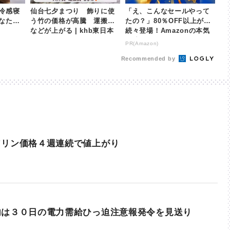
冷感寝
仙台七夕まつり 飾りに使
「え、こんなセールやって
なた
う竹の価格が高騰 運搬費
たの？」80％OFF以上が
などが上がる | khb東日本
続々登場！Amazonの本気
放送
が凄すぎる
PR(Amazon)
Recommended by
ソリン価格４週連続で値上がり
内は３０日の電力需給ひっ迫注意報発令を見送り