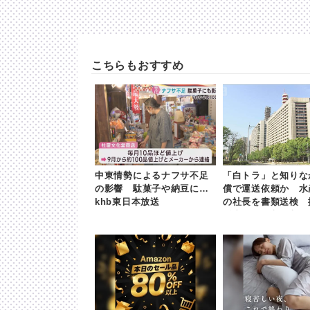
こちらもおすすめ
中東情勢によるナフサ不足
「白トラ」と知りな
の影響 駄菓子や納豆にも |
償で運送依頼か 水
khb東日本放送
の社長を書類送検 
係者 | khb東日本放