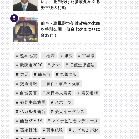
い」 批判受けた参政党めぐる
発言後の行動
仙台・瑞鳳殿で伊達政宗の木像
を特別公開 仙台七夕まつりに
合わせて
熊本地震
地震
津波
宮城県
衆院選2026
クマ
旧優生保護法
防災
仙台市
気象情報
交通情報
事件・事故・火事
自然災害
東日本大震災
震災遺構
能登半島地震
スポーツ
ベガルタ仙台
楽天イーグルス
仙台89ERS
マイナビ仙台レディース
高校野球
羽生結弦
こどもえがお