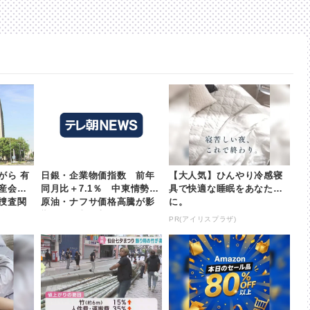
がら 有
日銀・企業物価指数 前年
【大人気】ひんやり冷感寝
産会社
同月比＋7.1％ 中東情勢で
具で快適な睡眠をあなた
捜査関
原油・ナフサ価格高騰が影
に。
送
響 | khb東日本放送
PR(アイリスプラザ)