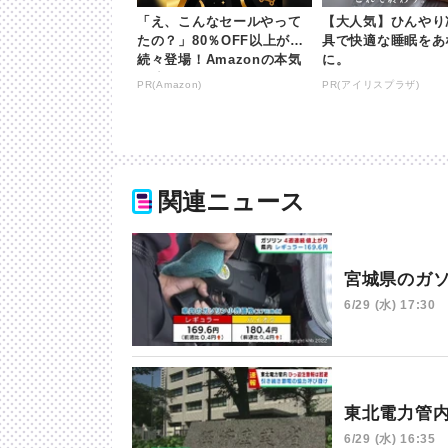
「え、こんなセールやって
【大人気】ひんやり
たの？」80％OFF以上が
具で快適な睡眠をあ
続々登場！Amazonの本気
に。
が凄すぎる
PR(Amazon)
PR(アイリスプラザ)
関連ニュース
宮城県のガ
6/29 (水) 17:30
東北電力管
6/29 (水) 16:35