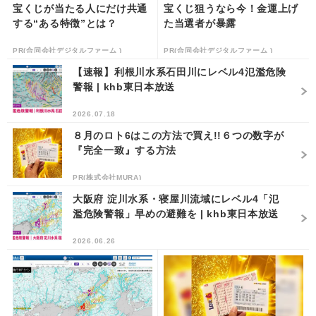
宝くじが当たる人にだけ共通
宝くじ狙うなら今！金運上げ
する“ある特徴”とは？
た当選者が暴露
PR(合同会社デジタルファーム )
PR(合同会社デジタルファーム )
【速報】利根川水系石田川にレベル4氾濫危険
警報 | khb東日本放送
2026.07.18
８月のロト6はこの方法で買え!!６つの数字が
『完全一致』する方法
PR(株式会社MURA)
大阪府 淀川水系・寝屋川流域にレベル4「氾
濫危険警報」早めの避難を | khb東日本放送
2026.06.26