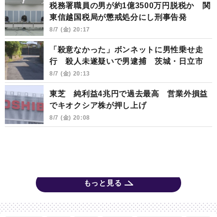
税務署職員の男が約1億3500万円脱税か 関
東信越国税局が懲戒処分にし刑事告発
8/7 (金) 20:17
「殺意なかった」ボンネットに男性乗せ走
行 殺人未遂疑いで男逮捕 茨城・日立市
8/7 (金) 20:13
東芝 純利益4兆円で過去最高 営業外損益
でキオクシア株が押し上げ
8/7 (金) 20:08
もっと見る