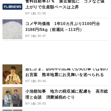
食料自給率37％ 過去最低に コメなど値
上がりで生産額ベースは上昇
8/7 (金) 21:50
コメ平均価格 1年10カ月ぶり3100円台
3198円/5kg（前週比－113円）
8/7 (金) 20:47
悠仁さま、訪問中の広島で公式行事では初の
お言葉 熊本地震にお見舞いを述べられる
8/7 (金) 20:44
小池都知事 地方の税収減に配慮を 高市総
理と会談 消費減税めぐり
8/7 (金) 20:43