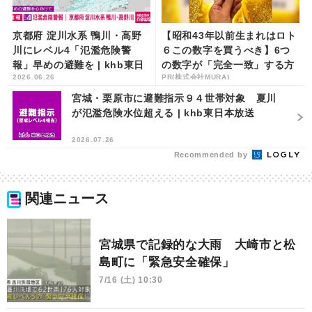
京都府 淀川水系 鴨川・高野
【昭和43年以前生まれはロト
川にレベル4「氾濫危険警
６この数字を買うべき】6つ
報」早めの避難を | khb東日
の数字が「完全一致」する方
2026.06.26
PR(株式会社MURA)
本放送
法
宮城・栗原市に避難指示９４世帯対象 夏川
が氾濫危険水位超える | khb東日本放送
2026.07.26
Recommended by
関連ニュース
宮城県で記録的な大雨 大崎市と松
島町に「緊急安全確保」
7/16 (土) 10:30