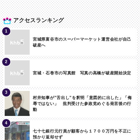
アクセスランキング
宮城県富谷市のスーパーマーケット運営会社が自己
破産へ
宮城・石巻市の写真館 写真の高橋が破産開始決定
村井知事が”舌出し”を釈明「意図的に出した」「侮
辱ではない」 批判受けた参政党めぐる発言後の行
動
七十七銀行元行員が顧客から１７００万円を不正に
預かり返却せず