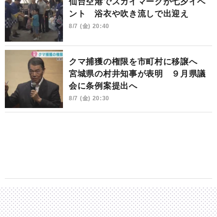
仙台空港でスカイマークが七夕イベ
ント 浴衣や吹き流しで出迎え
8/7 (金) 20:40
クマ捕獲の権限を市町村に移譲へ
宮城県の村井知事が表明 ９月県議
会に条例案提出へ
8/7 (金) 20:30