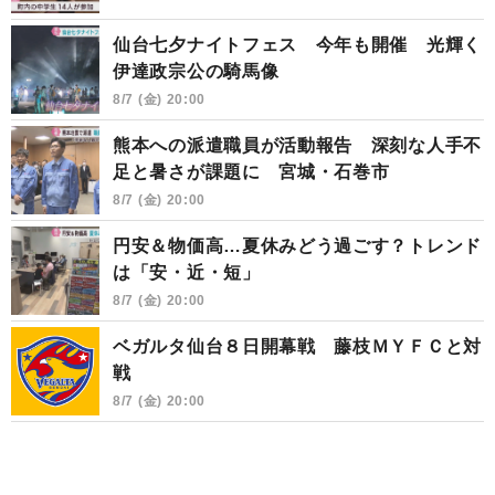
仙台七夕ナイトフェス 今年も開催 光輝く
伊達政宗公の騎馬像
8/7 (金) 20:00
熊本への派遣職員が活動報告 深刻な人手不
足と暑さが課題に 宮城・石巻市
8/7 (金) 20:00
円安＆物価高…夏休みどう過ごす？トレンド
は「安・近・短」
8/7 (金) 20:00
ベガルタ仙台８日開幕戦 藤枝ＭＹＦＣと対
戦
8/7 (金) 20:00