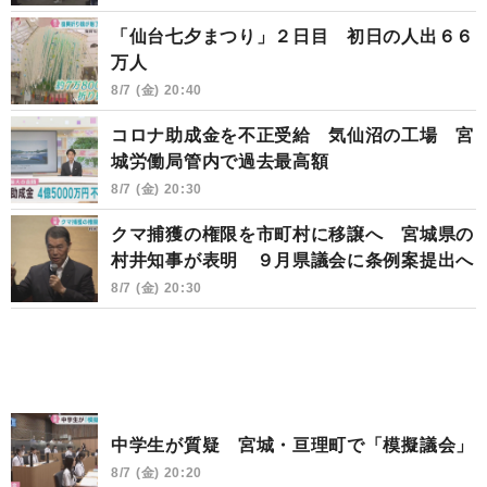
「仙台七夕まつり」２日目 初日の人出６６
万人
8/7 (金) 20:40
コロナ助成金を不正受給 気仙沼の工場 宮
城労働局管内で過去最高額
8/7 (金) 20:30
クマ捕獲の権限を市町村に移譲へ 宮城県の
村井知事が表明 ９月県議会に条例案提出へ
8/7 (金) 20:30
中学生が質疑 宮城・亘理町で「模擬議会」
8/7 (金) 20:20