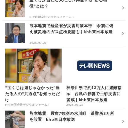
宝くじが当たる人にだけ共通する“ある特
徴”とは？
PR(合同会社デジタルファーム )
熊本地震で経産省が災害対策本部 余震に備
え被災地のガス点検要請も | khb東日本放送
2026.07.29
“宝くじは運じゃなかった”当
神奈川県で約13万人に避難指
たる人の“共通点”を知っただ
示 台風の影響で土砂災害に
け
警戒 | khb東日本放送
PR(合同会社デジタルファーム )
2026.06.27
熊本地震 震度7観測の氷川町 避難所3カ所
を設置 | khb東日本放送