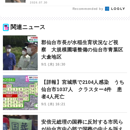
2026.07.30
Recommended by
関連ニュース
郡仙台市長が水稲生育状況など視
察 大規模圃場整備の仙台市青葉区
大倉地区
9/1 (木) 16:30
【詳報】宮城県で2104人感染 うち
仙台市1037人 クラスター4件 患
者4人死亡
9/1 (木) 16:21
安倍元総理の国葬に反対する市民ら
が仙台市中心部で国葬の中止を訴え