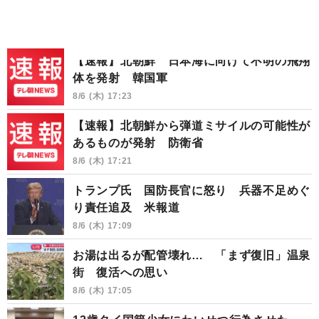
【速報】北朝鮮 日本海に向けて不明の飛翔
体を発射 韓国軍
8/6 (木) 17:23
【速報】北朝鮮から弾道ミサイルの可能性が
あるものが発射 防衛省
8/6 (木) 17:21
トランプ氏 国防長官に怒り 兵器不足めぐ
り責任追及 米報道
8/6 (木) 17:09
お湯は出るが配管壊れ… 「まず復旧」温泉
街 復活への思い
8/6 (木) 17:05