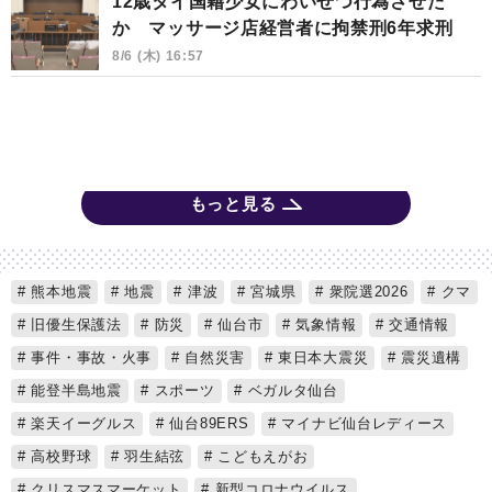
12歳タイ国籍少女にわいせつ行為させた
か マッサージ店経営者に拘禁刑6年求刑
8/6 (木) 16:57
もっと見る
熊本地震
地震
津波
宮城県
衆院選2026
クマ
旧優生保護法
防災
仙台市
気象情報
交通情報
事件・事故・火事
自然災害
東日本大震災
震災遺構
能登半島地震
スポーツ
ベガルタ仙台
楽天イーグルス
仙台89ERS
マイナビ仙台レディース
高校野球
羽生結弦
こどもえがお
クリスマスマーケット
新型コロナウイルス