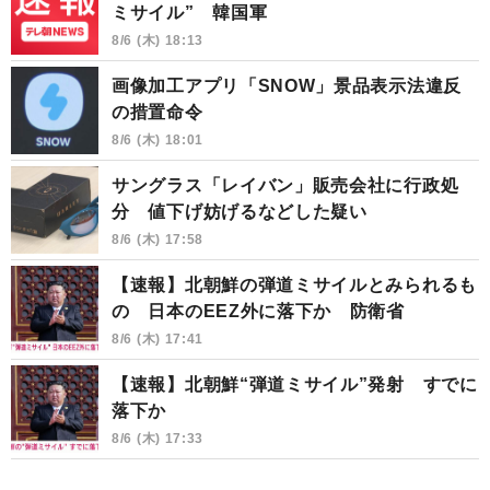
ミサイル” 韓国軍
8/6 (木) 18:13
画像加工アプリ「SNOW」景品表示法違反
の措置命令
8/6 (木) 18:01
サングラス「レイバン」販売会社に行政処
分 値下げ妨げるなどした疑い
8/6 (木) 17:58
【速報】北朝鮮の弾道ミサイルとみられるも
の 日本のEEZ外に落下か 防衛省
8/6 (木) 17:41
【速報】北朝鮮“弾道ミサイル”発射 すでに
落下か
8/6 (木) 17:33