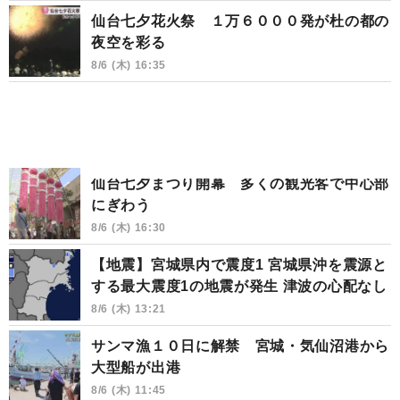
仙台七夕花火祭 １万６０００発が杜の都の
夜空を彩る
8/6 (木) 16:35
仙台七夕まつり開幕 多くの観光客で中心部
にぎわう
8/6 (木) 16:30
【地震】宮城県内で震度1 宮城県沖を震源と
する最大震度1の地震が発生 津波の心配なし
8/6 (木) 13:21
サンマ漁１０日に解禁 宮城・気仙沼港から
大型船が出港
8/6 (木) 11:45