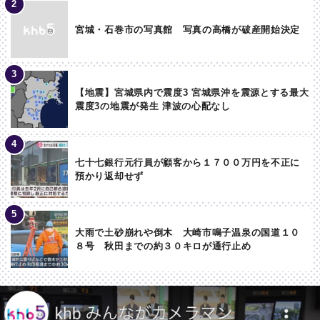
宮城・石巻市の写真館 写真の高橋が破産開始決定
【地震】宮城県内で震度3 宮城県沖を震源とする最大
震度3の地震が発生 津波の心配なし
七十七銀行元行員が顧客から１７００万円を不正に
預かり返却せず
大雨で土砂崩れや倒木 大崎市鳴子温泉の国道１０
８号 秋田までの約３０キロが通行止め