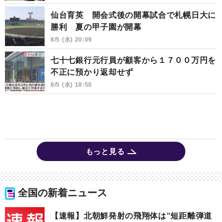
仙台育英 開会式後の開幕試合で札幌日大に
勝利 夏の甲子園が開幕
8/5 (水) 20:09
七十七銀行元行員が顧客から１７００万円を
不正に預かり返却せず
8/5 (水) 18:50
もっと見る
全国の新着ニュース
【速報】北朝鮮発射の飛翔体は“短距離弾道