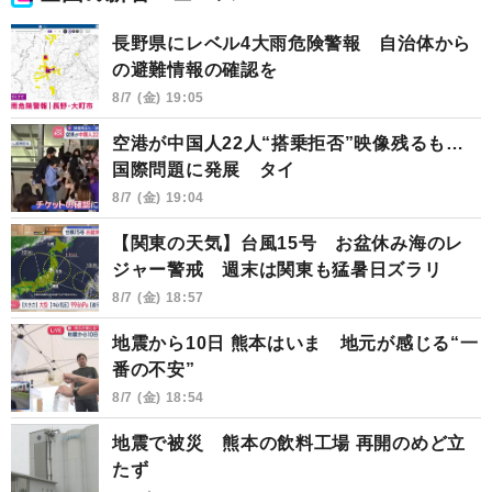
長野県にレベル4大雨危険警報 自治体から
の避難情報の確認を
8/7 (金) 19:05
空港が中国人22人“搭乗拒否”映像残るも…
国際問題に発展 タイ
8/7 (金) 19:04
【関東の天気】台風15号 お盆休み海のレ
ジャー警戒 週末は関東も猛暑日ズラリ
8/7 (金) 18:57
地震から10日 熊本はいま 地元が感じる“一
番の不安”
8/7 (金) 18:54
地震で被災 熊本の飲料工場 再開のめど立
たず