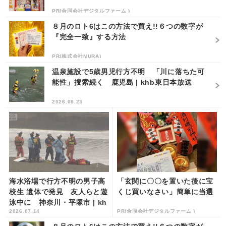
PR(合同会社デジタルファーム )
８月のロト6はこの方法で買え!!６つの数字が
『完全一致』する方法
PR(株式会社MURA)
温泉施設で5歳男児行方不明 「川に落ちた可
能性」捜索続く 鹿児島 | khb東日本放送
2026.06.23
海水浴場で行方不明の男子高
「玄関に〇〇を置いた後に宝
校生 遺体で発見 友人らと遊
くじ買いなさい」簡単に当選
泳中に 神奈川・平塚市 | kh
2026.07.14
PR(合同会社デジタルファーム )
b東日本放送