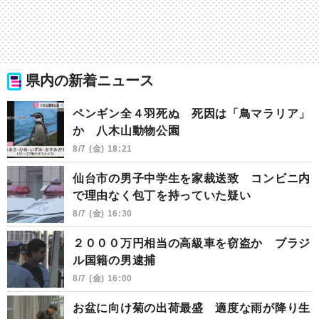
県内の新着ニュース
ペンギン全４羽死ぬ 死因は「鳥マラリア」
か 八木山動物公園
8/7 (金) 18:21
仙台市の男子中学生を家裁送致 コンビニ内
で理由なく包丁を持っていた疑い
8/7 (金) 16:30
２０００万円相当の高級車を窃盗か ブラジ
ル国籍の男逮捕
8/7 (金) 16:00
お盆に向け菊の出荷最盛 適度な雨が降り生