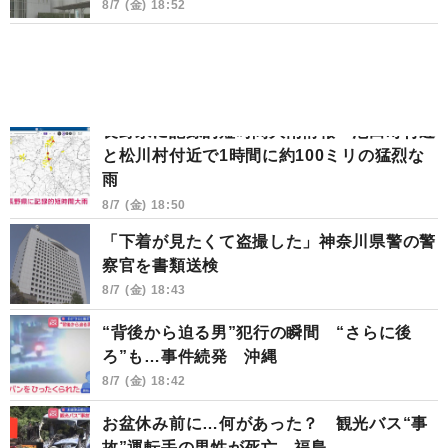
8/7 (金) 18:52
長野県に記録的短時間大雨情報 池田町付近
と松川村付近で1時間に約100ミリの猛烈な
雨
8/7 (金) 18:50
「下着が見たくて盗撮した」神奈川県警の警
察官を書類送検
8/7 (金) 18:43
“背後から迫る男”犯行の瞬間 “さらに後
ろ”も…事件続発 沖縄
8/7 (金) 18:42
お盆休み前に…何があった？ 観光バス“事
故”運転手の男性が死亡 福島