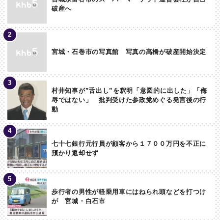
破産へ
宮城・石巻市の写真館 写真の高橋が破産開始決定
村井知事が”舌出し”を釈明「意図的に出した」「侮
辱ではない」 批判受けた参政党めぐる発言後の行
動
七十七銀行元行員が顧客から１７００万円を不正に
預かり返却せず
歩行者の男性が軽乗用車にはねられ頭などを打つけ
が 宮城・白石市