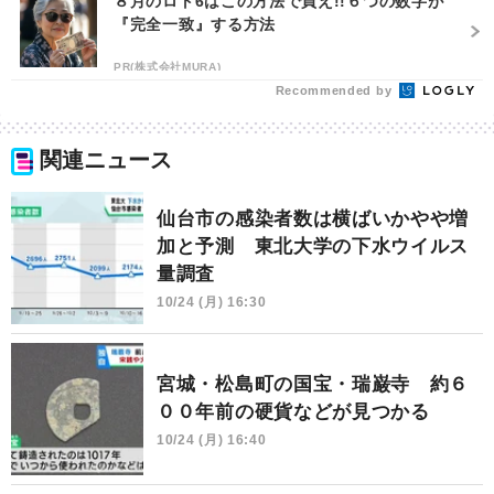
８月のロト6はこの方法で買え!!６つの数字が
『完全一致』する方法
PR(株式会社MURA)
Recommended by
関連ニュース
仙台市の感染者数は横ばいかやや増
加と予測 東北大学の下水ウイルス
量調査
10/24 (月) 16:30
宮城・松島町の国宝・瑞巌寺 約６
００年前の硬貨などが見つかる
10/24 (月) 16:40