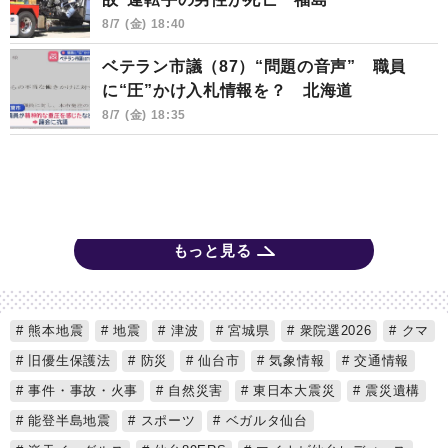
8/7 (金) 18:40
ベテラン市議（87）“問題の音声” 職員
に“圧”かけ入札情報を？ 北海道
8/7 (金) 18:35
もっと見る
熊本地震
地震
津波
宮城県
衆院選2026
クマ
旧優生保護法
防災
仙台市
気象情報
交通情報
事件・事故・火事
自然災害
東日本大震災
震災遺構
能登半島地震
スポーツ
ベガルタ仙台