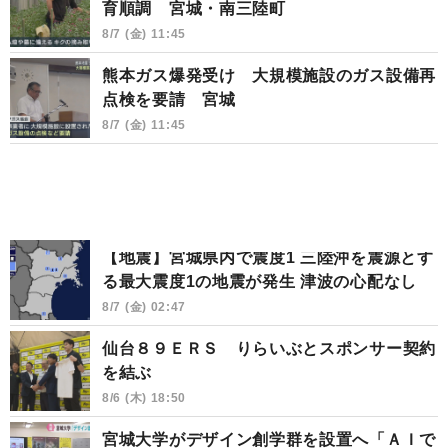
育順調 宮城・南三陸町
8/7 (金) 11:45
熊本ガス爆発受け 大規模施設のガス設備再
点検を要請 宮城
8/7 (金) 11:45
【地震】宮城県内で震度1 三陸沖を震源とす
る最大震度1の地震が発生 津波の心配なし
8/7 (金) 02:47
仙台８９ＥＲＳ りらいぶとスポンサー契約
を結ぶ
8/6 (木) 18:50
宮城大学がデザイン創学群を設置へ「ＡＩで