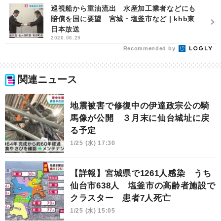
巡視船から重油流出 水産加工業者などにも
賠償を国に要望 宮城・塩釜市など | khb東
日本放送
2026.06.29
Recommended by
関連ニュース
地震被害で修復中の伊達政宗公の騎
馬像が公開 ３月末に仙台城址に戻
る予定
1/25 (水) 17:30
【詳報】宮城県で1261人感染 うち
仙台市638人 塩釜市の高齢者施設で
クラスター 患者7人死亡
1/25 (水) 15:05