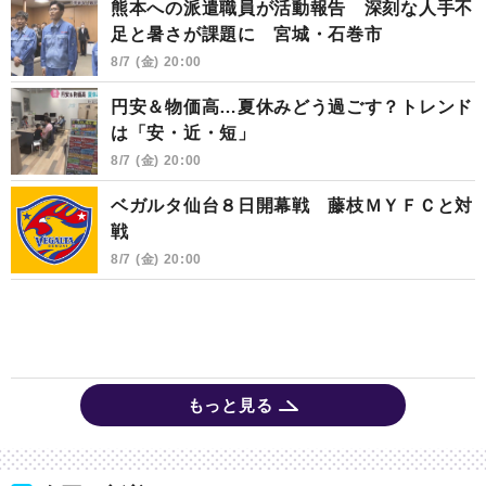
熊本への派遣職員が活動報告 深刻な人手不
足と暑さが課題に 宮城・石巻市
8/7 (金) 20:00
円安＆物価高…夏休みどう過ごす？トレンド
は「安・近・短」
8/7 (金) 20:00
ベガルタ仙台８日開幕戦 藤枝ＭＹＦＣと対
戦
8/7 (金) 20:00
もっと見る