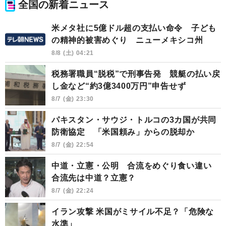
全国の新着ニュース
米メタ社に5億ドル超の支払い命令 子ども
の精神的被害めぐり ニューメキシコ州
8/8 (土) 04:21
税務署職員“脱税”で刑事告発 競艇の払い戻
し金など“約3億3400万円”申告せず
8/7 (金) 23:30
パキスタン・サウジ・トルコの3カ国が共同
防衛協定 「米国頼み」からの脱却か
8/7 (金) 22:54
中道・立憲・公明 合流をめぐり食い違い
合流先は中道？立憲？
8/7 (金) 22:24
イラン攻撃 米国がミサイル不足？「危険な
水準」