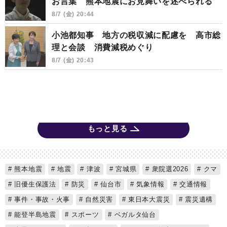
お言葉 熊本地震にお見舞いを述べられる
8/7 (金) 20:44
小池都知事 地方の税収減に配慮を 高市総
理と会談 消費減税めぐり
8/7 (金) 20:43
もっと見る
熊本地震
地震
津波
宮城県
衆院選2026
クマ
旧優生保護法
防災
仙台市
気象情報
交通情報
事件・事故・火事
自然災害
東日本大震災
震災遺構
能登半島地震
スポーツ
ベガルタ仙台