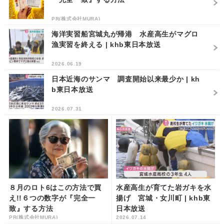
PR(株式会社MURA)
海洋実習船宮城丸が帰港 水産高生がマグロ
漁実習を終える | khb東日本放送
2026.06.19
日本近海のサンマ 調査開始以来最少か | kh
b東日本放送
2026.07.31
８月のロト6はこの方法で買
水産高生が育てた岩ガキを水
え!!６つの数字が『完全一
揚げ 宮城・女川町 | khb東
致』する方法
日本放送
PR(株式会社MURA)
2026.07.14