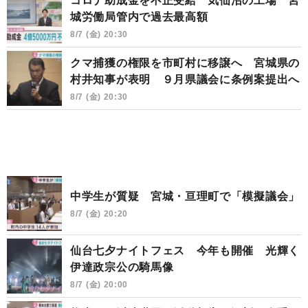
コロナ助成金を不正受給 気仙沼の工場 宮
城労働局管内で過去最高額
8/7 (金) 20:30
クマ捕獲の権限を市町村に移譲へ 宮城県の
村井知事が表明 ９月県議会に条例案提出へ
8/7 (金) 20:30
中学生が質疑 宮城・亘理町で「模擬議会」
8/7 (金) 20:20
仙台七夕ナイトフェス 今年も開催 光輝く
伊達政宗公の騎馬像
8/7 (金) 20:00