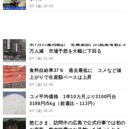
8/7 (金) 22:03
米7月の雇用統計 非農業部門の就業者数2.3
万人減 市場予想を大幅に下回る
8/7 (金) 21:58
食料自給率37％ 過去最低に コメなど値
上がりで生産額ベースは上昇
8/7 (金) 21:50
コメ平均価格 1年10カ月ぶり3100円台
3198円/5kg（前週比－113円）
8/7 (金) 20:47
悠仁さま、訪問中の広島で公式行事では初の