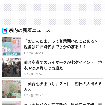
県内の新着ニュース
「おぼんだま」って言葉聞いたことある？
起源は江戸時代までさかのぼる！？
8/7 (金) 20:42
仙台空港でスカイマークが七夕イベント 浴
衣や吹き流しで出迎え
8/7 (金) 20:40
「仙台七夕まつり」２日目 初日の人出６６
万人
8/7 (金) 20:40