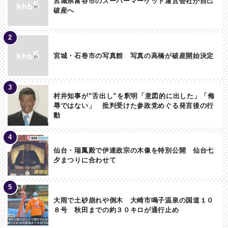
宮城県富谷市のスーパーマーケット運営会社が自己
破産へ
宮城・石巻市の写真館 写真の高橋が破産開始決定
村井知事が”舌出し”を釈明「意図的に出した」「侮
辱ではない」 批判受けた参政党めぐる発言後の行
動
仙台・瑞鳳殿で伊達政宗の木像を特別公開 仙台七
夕まつりに合わせて
大雨で土砂崩れや倒木 大崎市鳴子温泉の国道１０
８号 秋田までの約３０キロが通行止め