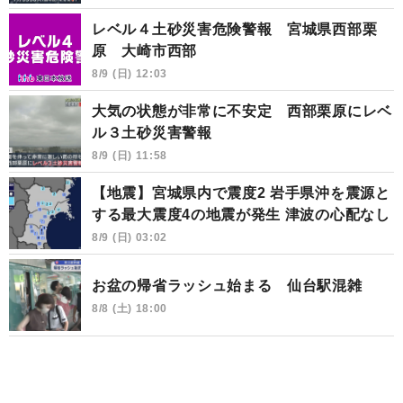
レベル４土砂災害危険警報 宮城県西部栗
原 大崎市西部
8/9 (日) 12:03
大気の状態が非常に不安定 西部栗原にレベ
ル３土砂災害警報
8/9 (日) 11:58
【地震】宮城県内で震度2 岩手県沖を震源と
する最大震度4の地震が発生 津波の心配なし
8/9 (日) 03:02
お盆の帰省ラッシュ始まる 仙台駅混雑
8/8 (土) 18:00