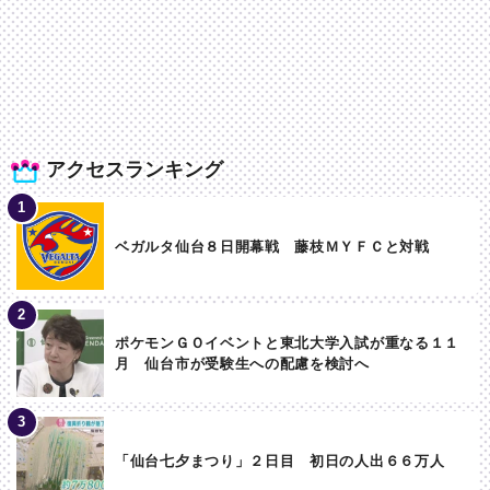
アクセスランキング
ベガルタ仙台８日開幕戦 藤枝ＭＹＦＣと対戦
ポケモンＧＯイベントと東北大学入試が重なる１１
月 仙台市が受験生への配慮を検討へ
「仙台七夕まつり」２日目 初日の人出６６万人