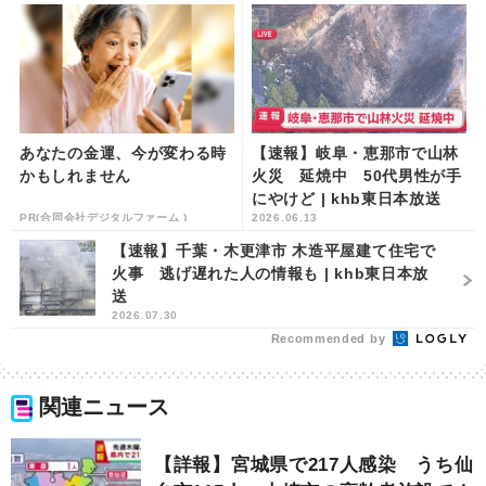
あなたの金運、今が変わる時
【速報】岐阜・恵那市で山林
かもしれません
火災 延焼中 50代男性が手
にやけど | khb東日本放送
PR(合同会社デジタルファーム )
2026.06.13
【速報】千葉・木更津市 木造平屋建て住宅で
火事 逃げ遅れた人の情報も | khb東日本放
送
2026.07.30
Recommended by
関連ニュース
【詳報】宮城県で217人感染 うち仙