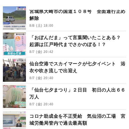
宮城県大崎市の国道１０８号 全面通行止め
解除
8/8 (土) 18:00
「おぼんだま」って言葉聞いたことある？
起源は江戸時代までさかのぼる！？
8/7 (金) 20:42
仙台空港でスカイマークが七夕イベント 浴
衣や吹き流しで出迎え
8/7 (金) 20:40
「仙台七夕まつり」２日目 初日の人出６６
万人
8/7 (金) 20:40
コロナ助成金を不正受給 気仙沼の工場 宮
城労働局管内で過去最高額