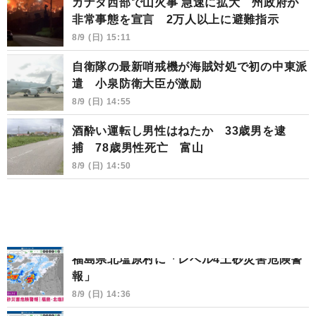
カナダ西部で山火事 急速に拡大 州政府が
非常事態を宣言 2万人以上に避難指示
8/9 (日) 15:11
自衛隊の最新哨戒機が海賊対処で初の中東派
遣 小泉防衛大臣が激励
8/9 (日) 14:55
酒酔い運転し男性はねたか 33歳男を逮
捕 78歳男性死亡 富山
8/9 (日) 14:50
福島県北塩原村に「レベル4土砂災害危険警
報」
8/9 (日) 14:36