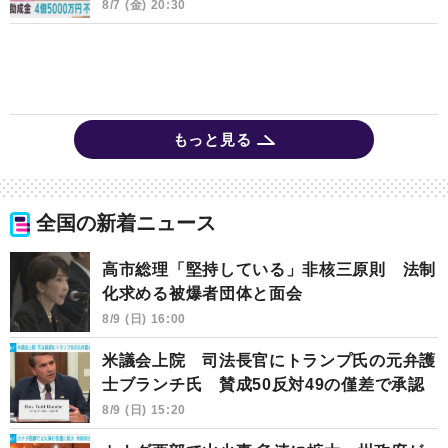
8/7 (金) 20:30
もっと見る
全国の新着ニュース
高市総理「堅持している」非核三原則 法制
化求める被爆者団体と面会
8/9 (日) 16:00
米議会上院 司法長官にトランプ氏の元弁護
士ブランチ氏 賛成50反対49の僅差で承認
8/9 (日) 15:20