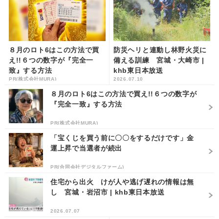
８月のロト6はこの方法で買
防災ヘリと連動し林野火災に
え!!６つの数字が『完全一
備える訓練 宮城・大崎市 |
致』する方法
khb東日本放送
PR(株式会社MURA)
2026.07.10
８月のロト6はこの方法で買え!!６つの数字が
『完全一致』する方法
PR(株式会社MURA)
「宝くじを買う前に〇〇をするだけです」金
運上昇で当選者が続出
PR(合同会社デジタルファーム)
住宅から出火 けが人や逃げ遅れの情報は無
し 宮城・岩沼市 | khb東日本放送
2026.07.07