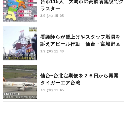
台市115人 大崎市の高齢者施設でク
ラスター
3/9 (木) 15:05
看護師らが賃上げやスタッフ増員を
訴えアピール行動 仙台・宮城野区
3/9 (木) 11:40
仙台−台北定期便を２６日から再開
タイガーエア台湾
3/9 (木) 11:45