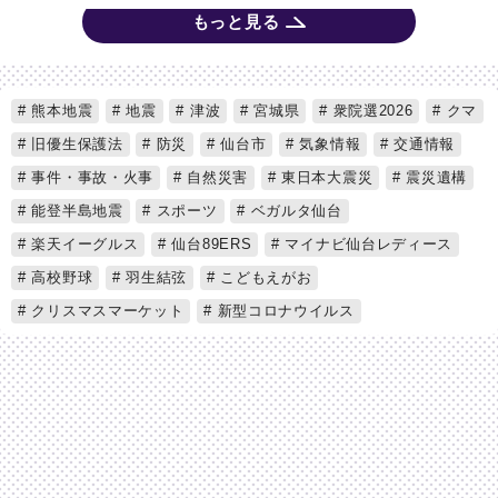
もっと見る
熊本地震
地震
津波
宮城県
衆院選2026
クマ
旧優生保護法
防災
仙台市
気象情報
交通情報
事件・事故・火事
自然災害
東日本大震災
震災遺構
能登半島地震
スポーツ
ベガルタ仙台
楽天イーグルス
仙台89ERS
マイナビ仙台レディース
高校野球
羽生結弦
こどもえがお
クリスマスマーケット
新型コロナウイルス