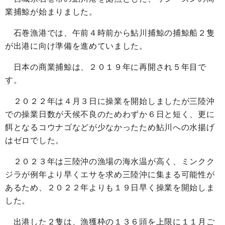
業捕鯨が始まりました。
石巻漁港では、午前４時前から鮎川捕鯨の捕鯨船２隻
が出港に向け準備を進めていました。
日本の商業捕鯨は、２０１９年に再開され５年目で
す。
２０２２年は４月３日に操業を開始しましたが三陸沖
での操業日数が天候不良のためわずか６日と短く、更に
餌となるコウナゴなどが少なかったため鮎川への水揚げ
はゼロでした。
２０２３年は三陸沖の漁場の海水温が高く、ミンクク
ジラが例年より早くエサを求め三陸沖に集まる可能性が
あるため、２０２２年よりも１９日早く操業を開始しま
した。
出港した２隻は、漁獲枠の１３６頭を上限に１１月ご