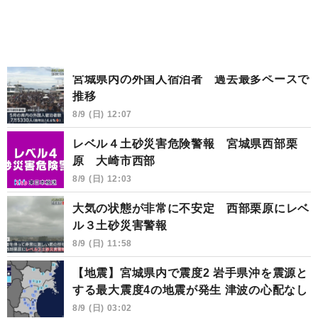
宮城県内の外国人宿泊者 過去最多ペースで
推移
8/9 (日) 12:07
レベル４土砂災害危険警報 宮城県西部栗
原 大崎市西部
8/9 (日) 12:03
大気の状態が非常に不安定 西部栗原にレベ
ル３土砂災害警報
8/9 (日) 11:58
【地震】宮城県内で震度2 岩手県沖を震源と
する最大震度4の地震が発生 津波の心配なし
8/9 (日) 03:02