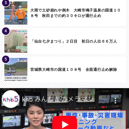
大雨で土砂崩れや倒木 大崎市鳴子温泉の国道１０
８号 秋田までの約３０キロが通行止め
「仙台七夕まつり」２日目 初日の人出６６万人
宮城県大崎市の国道１０８号 全面通行止め解除