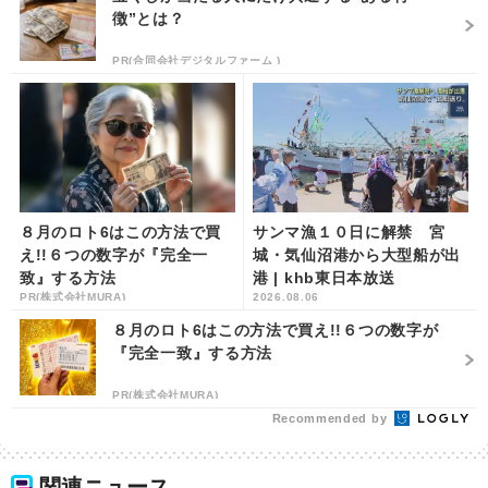
徴”とは？
PR(合同会社デジタルファーム )
８月のロト6はこの方法で買
サンマ漁１０日に解禁 宮
え!!６つの数字が『完全一
城・気仙沼港から大型船が出
致』する方法
港 | khb東日本放送
PR(株式会社MURA)
2026.08.06
８月のロト6はこの方法で買え!!６つの数字が
『完全一致』する方法
PR(株式会社MURA)
Recommended by
関連ニュース