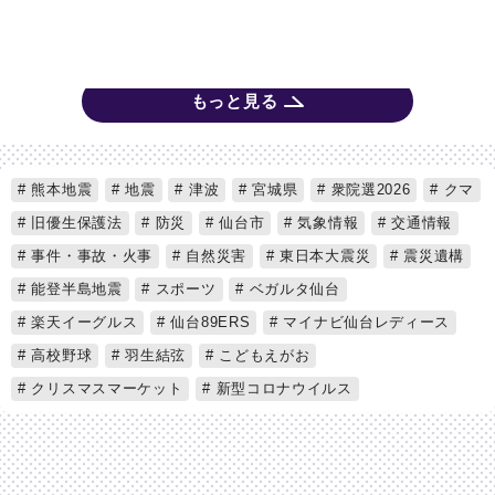
もっと見る
熊本地震
地震
津波
宮城県
衆院選2026
クマ
旧優生保護法
防災
仙台市
気象情報
交通情報
事件・事故・火事
自然災害
東日本大震災
震災遺構
能登半島地震
スポーツ
ベガルタ仙台
楽天イーグルス
仙台89ERS
マイナビ仙台レディース
高校野球
羽生結弦
こどもえがお
クリスマスマーケット
新型コロナウイルス