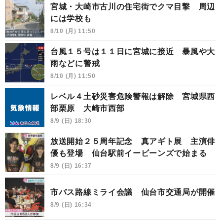
宮城・大崎市古川の住宅街でクマ目撃 周辺
には学校も
8/10 (月) 11:50
台風１５号は１１日に宮城に接近 暴風や大
雨などに警戒
8/10 (月) 11:50
レベル４土砂災害危険警報は解除 宮城県西
部栗原 大崎市西部
8/9 (日) 18:30
放送開始２５周年記念 真アギト展 主演俳
優も登場 仙台駅前イービーンズで始まる
8/9 (日) 16:37
市バス路線ミライ会議 仙台市交通局が開催
8/9 (日) 16:34