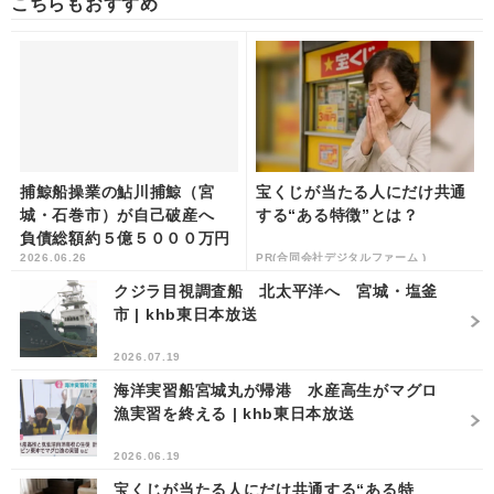
こちらもおすすめ
捕鯨船操業の鮎川捕鯨（宮
宝くじが当たる人にだけ共通
城・石巻市）が自己破産へ
する“ある特徴”とは？
負債総額約５億５０００万円
2026.06.26
PR(合同会社デジタルファーム )
| khb東日本放送
クジラ目視調査船 北太平洋へ 宮城・塩釜
市 | khb東日本放送
2026.07.19
海洋実習船宮城丸が帰港 水産高生がマグロ
漁実習を終える | khb東日本放送
2026.06.19
宝くじが当たる人にだけ共通する“ある特