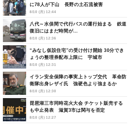
に78人が下山 長野の土石流被害
8/10 (月) 12:44
八代～水俣間で代行バスの運行始まる 鉄道
復旧にはまだ時間が…
8/10 (月) 12:36
“みなし仮設住宅”の受け付け開始 30分でき
ょうの整理券配布上限に 宇城市
8/10 (月) 12:31
イラン安全保障の事実上トップ交代 革命防
衛隊出身レザイ氏 強硬色より強まるか
8/10 (月) 12:30
琵琶湖三市同時花火大会 チケット販売する
も中止発表 滋賀3市は関与を否定
8/10 (月) 12:27