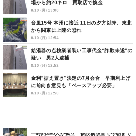
場から約20キロ 買取店で換金
8/10 (月) 13:00
台風15号 本州に接近 11日の夕方以降、東北
から関東に上陸の恐れ
8/10 (月) 12:54
給湯器の点検業者装い工事代金“詐欺未遂”の
疑い 男2人逮捕
8/10 (月) 12:52
金利“据え置き”決定の7月会合 早期利上げ
に前向き意見も「ペースアップ必要」
8/10 (月) 12:50
一時約390人が孤立 仮設橋設置で今朝まで