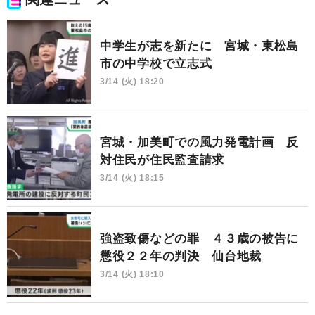
中学生が志を新たに 宮城・東松島
市の中学校で立志式
3/14 (火) 18:20
宮城・加美町での風力発電計画 反
対住民が住民監査請求
3/14 (火) 18:15
強盗致傷などの罪 ４３歳の被告に
懲役２２年の判決 仙台地裁
3/14 (火) 18:10