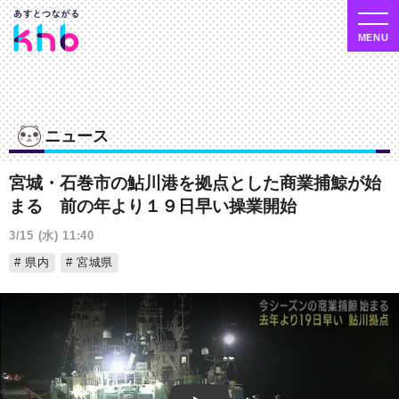
ニュース
宮城・石巻市の鮎川港を拠点とした商業捕鯨が始
まる 前の年より１９日早い操業開始
3/15 (水) 11:40
県内
宮城県