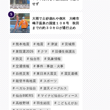
せず
大雨で土砂崩れや倒木 大崎市
鳴子温泉の国道１０８号 秋田
までの約３０キロが通行止め
熊本地震
地震
津波
宮城県
衆院選2026
クマ
旧優生保護法
防災
仙台市
気象情報
交通情報
事件・事故・火事
自然災害
東日本大震災
震災遺構
能登半島地震
スポーツ
ベガルタ仙台
楽天イーグルス
仙台89ERS
マイナビ仙台レディース
高校野球
羽生結弦
こどもえがお