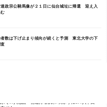
伊達政宗公騎馬像が２１日に仙台城址に帰還 迎え入
進む
染者数は下げ止まり傾向が続くと予測 東北大学の下
調査
県で89人感染 前週月曜以来7日ぶりに100人下回