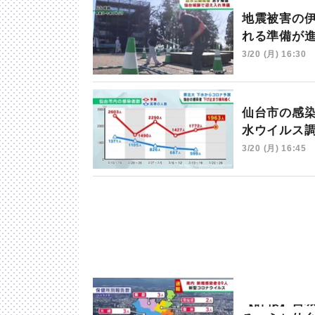
地震被害の
れる準備が
3/20 (月) 16:30
仙台市の感
水ウイルス
3/20 (月) 16:45
【詳報】宮城