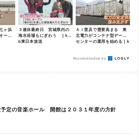
七ヶ浜
３連休最終日 宮城県内の
ＡＩ普及で需要高まる 東
オープ
海水浴場もにぎわう | kh
北電力がコンテナ型データ
b東日本放送
センターの運用を始める | k
hb東日本放送
Recommended by
設予定の音楽ホール 開館は２０３１年度の方針