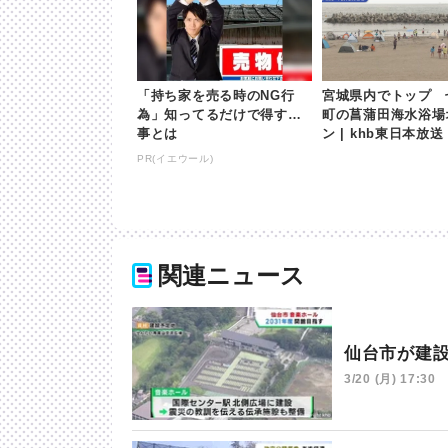
「持ち家を売る時のNG行
宮城県内でトップ 
為」知ってるだけで得する
町の菖蒲田海水浴場
事とは
ン | khb東日本放送
PR(イエウール)
関連ニュース
仙台市が建
3/20 (月) 17:30