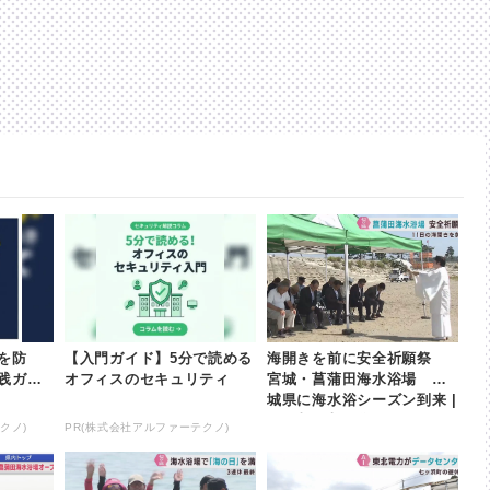
を防
【入門ガイド】5分で読める
海開きを前に安全祈願祭
践ガイ
オフィスのセキュリティ
宮城・菖蒲田海水浴場 宮
城県に海水浴シーズン到来 |
khb東日本放送
クノ)
PR(株式会社アルファーテクノ)