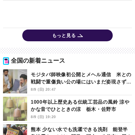
もっと見る
全国の新着ニュース
モジタバ師映像初公開とメヘル通信 米との
戦闘で重傷負い公の場にはいまだ姿現さず…
8/9 (日) 20:47
1000年以上歴史ある伝統工芸品の風鈴 涼や
かな音でひとときの涼 栃木・佐野市
8/9 (日) 19:20
熊本 少ない水でも洗濯できる洗剤 能登半