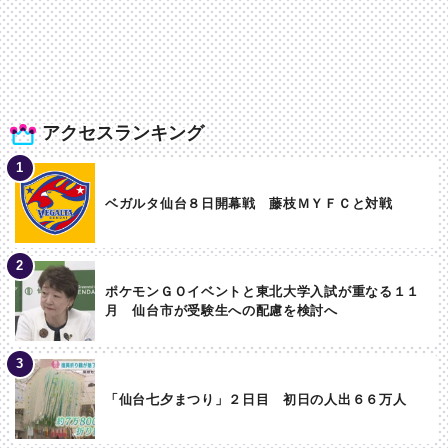
アクセスランキング
ベガルタ仙台８日開幕戦 藤枝ＭＹＦＣと対戦
ポケモンＧＯイベントと東北大学入試が重なる１１
月 仙台市が受験生への配慮を検討へ
「仙台七夕まつり」２日目 初日の人出６６万人