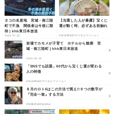
タコの名産地 宮城・南三陸
【当選した人が暴露】宝くじ
町で不漁 関係者は今後に期
運が動く時、必ずある前触れ
待 | khb東日本放送
2026.07.22
PR(合同会社デジタルファーム )
岩場でカモメが子育て ホテルから観察 宮
城・南三陸町 | khb東日本放送
2026.06.18
「SNSでも話題」60代から宝くじ運が変わる
人の特徴
PR(合同会社デジタルファーム )
８月のロト6はこの方法で買え!!６つの数字が
『完全一致』する方法
PR(株式会社MURA)