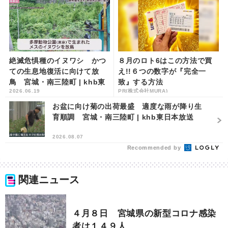
絶滅危惧種のイヌワシ かつ
８月のロト6はこの方法で買
ての生息地復活に向けて放
え!!６つの数字が『完全一
鳥 宮城・南三陸町 | khb東
致』する方法
2026.06.19
PR(株式会社MURA)
日本放送
お盆に向け菊の出荷最盛 適度な雨が降り生
育順調 宮城・南三陸町 | khb東日本放送
2026.08.07
Recommended by
関連ニュース
４月８日 宮城県の新型コロナ感染
者は１４９人