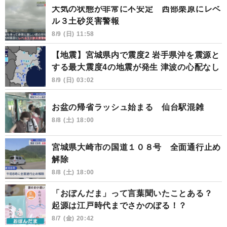
大気の状態が非常に不安定 西部栗原にレベ
ル３土砂災害警報
8/9 (日) 11:58
【地震】宮城県内で震度2 岩手県沖を震源と
する最大震度4の地震が発生 津波の心配なし
8/9 (日) 03:02
お盆の帰省ラッシュ始まる 仙台駅混雑
8/8 (土) 18:00
宮城県大崎市の国道１０８号 全面通行止め
解除
8/8 (土) 18:00
「おぼんだま」って言葉聞いたことある？
起源は江戸時代までさかのぼる！？
8/7 (金) 20:42