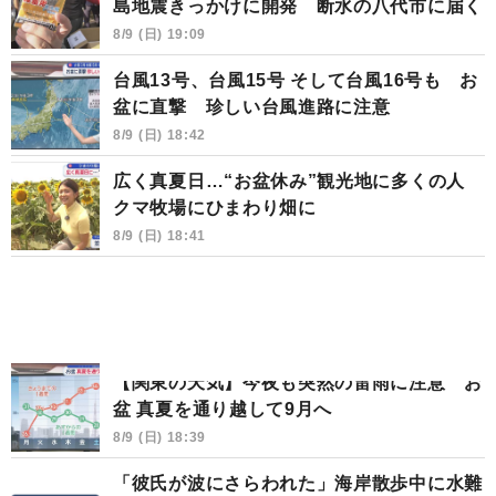
島地震きっかけに開発 断水の八代市に届く
8/9 (日) 19:09
台風13号、台風15号 そして台風16号も お
盆に直撃 珍しい台風進路に注意
8/9 (日) 18:42
広く真夏日…“お盆休み”観光地に多くの人
クマ牧場にひまわり畑に
8/9 (日) 18:41
【関東の天気】今夜も突然の雷雨に注意 お
盆 真夏を通り越して9月へ
8/9 (日) 18:39
「彼氏が波にさらわれた」海岸散歩中に水難