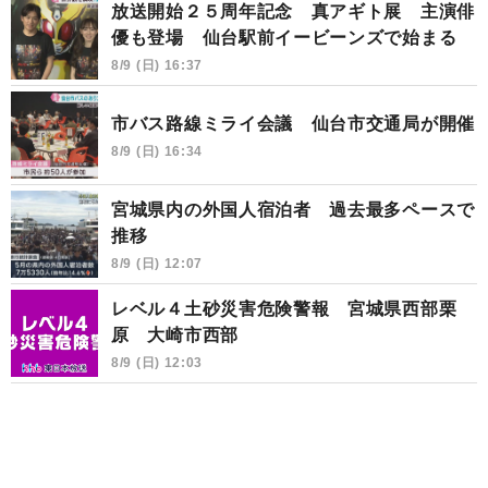
放送開始２５周年記念 真アギト展 主演俳
優も登場 仙台駅前イービーンズで始まる
8/9 (日) 16:37
市バス路線ミライ会議 仙台市交通局が開催
8/9 (日) 16:34
宮城県内の外国人宿泊者 過去最多ペースで
推移
8/9 (日) 12:07
レベル４土砂災害危険警報 宮城県西部栗
原 大崎市西部
8/9 (日) 12:03