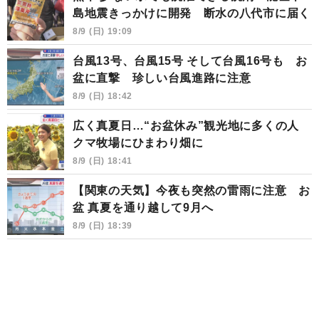
島地震きっかけに開発 断水の八代市に届く
8/9 (日) 19:09
台風13号、台風15号 そして台風16号も お
盆に直撃 珍しい台風進路に注意
8/9 (日) 18:42
広く真夏日…“お盆休み”観光地に多くの人
クマ牧場にひまわり畑に
8/9 (日) 18:41
【関東の天気】今夜も突然の雷雨に注意 お
盆 真夏を通り越して9月へ
8/9 (日) 18:39