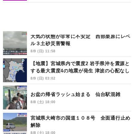
大気の状態が非常に不安定 西部栗原にレベ
ル３土砂災害警報
8/9 (日) 11:58
【地震】宮城県内で震度2 岩手県沖を震源と
する最大震度4の地震が発生 津波の心配なし
8/9 (日) 03:02
お盆の帰省ラッシュ始まる 仙台駅混雑
8/8 (土) 18:00
宮城県大崎市の国道１０８号 全面通行止め
解除
8/8 (土) 18:00