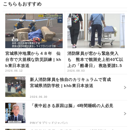
こちらもおすすめ
宮城県沖地震から４８年 仙
消防隊員が窓から緊急突入
台市で大規模な防災訓練 | kh
も 熊本で観測史上初40℃以
b東日本放送
上の「酷暑日」 救急要請1.5
2026.06.12
2026.08.03
倍に | khb東日本放送
新人消防隊員を独自のカリキュラムで育成
宮城県消防学校 | khb東日本放送
2026.06.30
「夜中起きる原因は脳」4時間睡眠の人必見
PR(ビタブリッドジャパン)