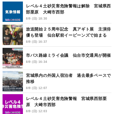
レベル４土砂災害危険警報は解除 宮城県西
部栗原 大崎市西部
8/9 (日) 18:30
放送開始２５周年記念 真アギト展 主演俳
優も登場 仙台駅前イービーンズで始まる
8/9 (日) 16:37
市バス路線ミライ会議 仙台市交通局が開催
8/9 (日) 16:34
宮城県内の外国人宿泊者 過去最多ペースで
推移
8/9 (日) 12:07
レベル４土砂災害危険警報 宮城県西部栗
原 大崎市西部
8/9 (日) 12:03