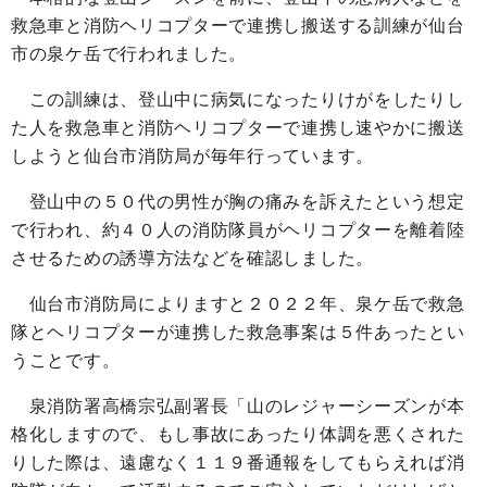
救急車と消防ヘリコプターで連携し搬送する訓練が仙台
市の泉ケ岳で行われました。
この訓練は、登山中に病気になったりけがをしたりし
た人を救急車と消防ヘリコプターで連携し速やかに搬送
しようと仙台市消防局が毎年行っています。
登山中の５０代の男性が胸の痛みを訴えたという想定
で行われ、約４０人の消防隊員がヘリコプターを離着陸
させるための誘導方法などを確認しました。
仙台市消防局によりますと２０２２年、泉ケ岳で救急
隊とヘリコプターが連携した救急事案は５件あったとい
うことです。
泉消防署高橋宗弘副署長「山のレジャーシーズンが本
格化しますので、もし事故にあったり体調を悪くされた
りした際は、遠慮なく１１９番通報をしてもらえれば消