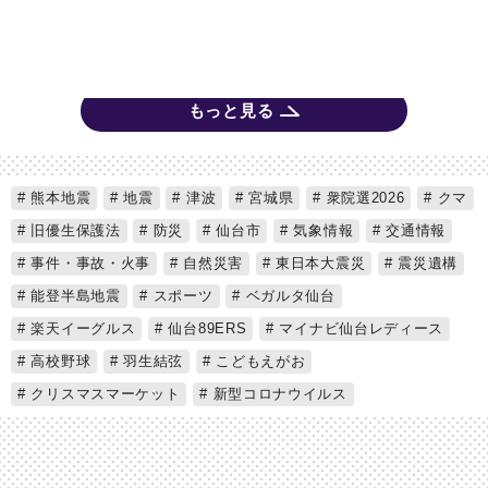
もっと見る
熊本地震
地震
津波
宮城県
衆院選2026
クマ
旧優生保護法
防災
仙台市
気象情報
交通情報
事件・事故・火事
自然災害
東日本大震災
震災遺構
能登半島地震
スポーツ
ベガルタ仙台
楽天イーグルス
仙台89ERS
マイナビ仙台レディース
高校野球
羽生結弦
こどもえがお
クリスマスマーケット
新型コロナウイルス