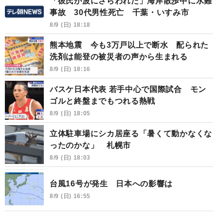
「彼氏が波にさらわれた」海岸散歩中に水難
事故 30代男性死亡 千葉・いすみ市
8/9 (日) 18:18
熊本地震 今も3万戸以上で断水 配られた
洗剤は能登の被災者の声から生まれる
8/9 (日) 18:16
バスケ日本代表 若手中心で国際試合 モン
ゴルと終盤までもつれる熱戦
8/9 (日) 18:05
立体駐車場にシカ居座る「暑くて動かなくな
ったのかな」 札幌市
8/9 (日) 18:03
台風16号が発生 日本への影響は
8/9 (日) 16:55