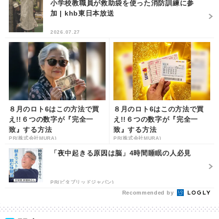
小学校教職員が救助袋を使った消防訓練に参
加 | khb東日本放送
2026.07.27
８月のロト6はこの方法で買
８月のロト6はこの方法で買
え!!６つの数字が『完全一
え!!６つの数字が『完全一
致』する方法
致』する方法
PR(株式会社MURA)
PR(株式会社MURA)
「夜中起きる原因は脳」4時間睡眠の人必見
PR(ビタブリッドジャパン)
Recommended by