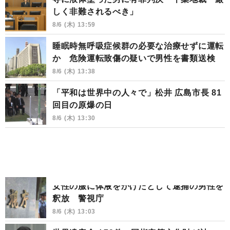
しく非難されるべき」
8/6 (木) 13:59
睡眠時無呼吸症候群の必要な治療せずに運転
か 危険運転致傷の疑いで男性を書類送検
8/6 (木) 13:38
「平和は世界中の人々で」松井 広島市長 81
回目の原爆の日
8/6 (木) 13:30
女性の服に体液をかけたとして逮捕の男性を
釈放 警視庁
8/6 (木) 13:03