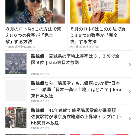
８月のロト6はこの方法で買
８月のロト6はこの方法で買
え!!６つの数字が『完全一
え!!６つの数字が『完全一
致』する方法
致』する方法
PR(株式会社MURA)
PR(株式会社MURA)
路線価 宮城県の平均上昇率は３．３％で全
国９位 | khb東日本放送
2026.07.01
路線価なら「鳩居堂」も…銀座に3か所“日本
一” 結局「日本一高い土地」はどこ？ | khb
東日本放送
2026.07.01
路線価 41年連続で銀座鳩居堂前が最高額
佐賀駅前が県庁所在地別の上昇率トップに | k
hb東日本放送
2026.07.01