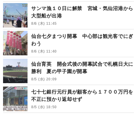
サンマ漁１０日に解禁 宮城・気仙沼港から
大型船が出港
8/6 (木) 11:45
仙台七夕まつり開幕 中心部は観光客でにぎ
わう
8/6 (木) 11:40
仙台育英 開会式後の開幕試合で札幌日大に
勝利 夏の甲子園が開幕
8/5 (水) 20:09
七十七銀行元行員が顧客から１７００万円を
不正に預かり返却せず
8/5 (水) 18:50