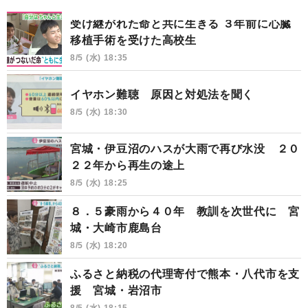
受け継がれた命と共に生きる ３年前に心臓
移植手術を受けた高校生
8/5 (水) 18:35
イヤホン難聴 原因と対処法を聞く
8/5 (水) 18:30
宮城・伊豆沼のハスが大雨で再び水没 ２０
２２年から再生の途上
8/5 (水) 18:25
８．５豪雨から４０年 教訓を次世代に 宮
城・大崎市鹿島台
8/5 (水) 18:20
ふるさと納税の代理寄付で熊本・八代市を支
援 宮城・岩沼市
8/5 (水) 18:15