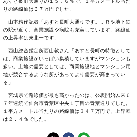
あすと長町大通りの１５．６％で、１平方メートル当た
りの路線価は３７万円でした。
山本精作記者「あすと長町大通りです。ＪＲや地下鉄
の駅が近く、商業施設や病院も充実しています。路線価
の上昇率は東北一です」
西山総合鑑定所西山敦さん「あすと長町の特徴として
は、商業施設がいっぱい集積していますがマンションも
多い。土地の需要としては、商業施設地とマンション用
地が競合するような所があってより需要が高まってい
る」
宮城県で路線価が最も高かったのは、公表開始以来６
７年連続で仙台市青葉区中央１丁目の青葉通りでした。
１平方メートル当たりの路線価は３４７万円で、上昇率
は２．４％でした。