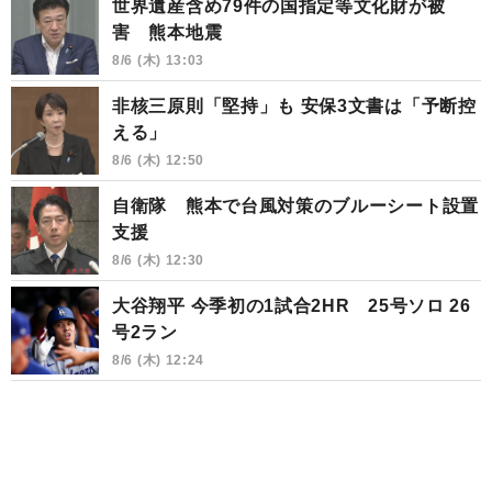
世界遺産含め79件の国指定等文化財が被
害 熊本地震
8/6 (木) 13:03
非核三原則「堅持」も 安保3文書は「予断控
える」
8/6 (木) 12:50
自衛隊 熊本で台風対策のブルーシート設置
支援
8/6 (木) 12:30
大谷翔平 今季初の1試合2HR 25号ソロ 26
号2ラン
8/6 (木) 12:24