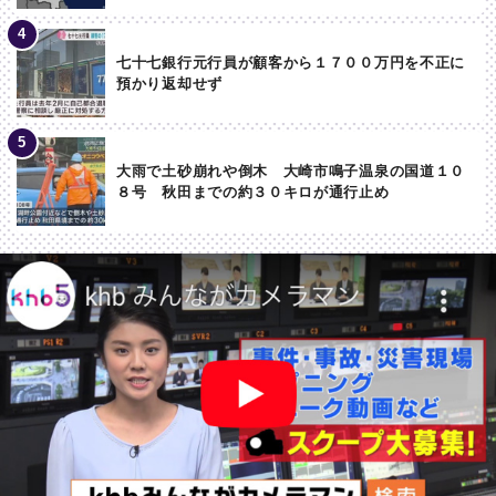
七十七銀行元行員が顧客から１７００万円を不正に
預かり返却せず
大雨で土砂崩れや倒木 大崎市鳴子温泉の国道１０
８号 秋田までの約３０キロが通行止め