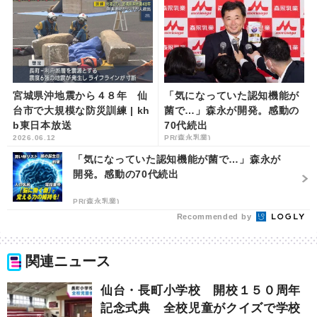
宮城県沖地震から４８年 仙
「気になっていた認知機能が
台市で大規模な防災訓練 | kh
菌で…」森永が開発。感動の
b東日本放送
70代続出
2026.06.12
PR(森永乳業)
「気になっていた認知機能が菌で…」森永が
開発。感動の70代続出
PR(森永乳業)
Recommended by
関連ニュース
仙台・長町小学校 開校１５０周年
記念式典 全校児童がクイズで学校