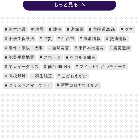
もっと見る
熊本地震
地震
津波
宮城県
衆院選2026
クマ
旧優生保護法
防災
仙台市
気象情報
交通情報
事件・事故・火事
自然災害
東日本大震災
震災遺構
能登半島地震
スポーツ
ベガルタ仙台
楽天イーグルス
仙台89ERS
マイナビ仙台レディース
高校野球
羽生結弦
こどもえがお
クリスマスマーケット
新型コロナウイルス