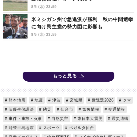
8/5 (水) 23:59
米ミシガン州で急進派が勝利 秋の中間選挙
に向け民主党の勢力図に影響も
8/5 (水) 23:59
もっと見る
熊本地震
地震
津波
宮城県
衆院選2026
クマ
旧優生保護法
防災
仙台市
気象情報
交通情報
事件・事故・火事
自然災害
東日本大震災
震災遺構
能登半島地震
スポーツ
ベガルタ仙台
楽天イーグルス
仙台89ERS
マイナビ仙台レディース