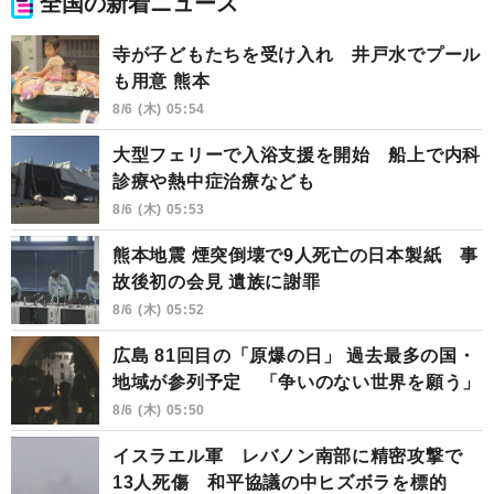
全国の新着ニュース
寺が子どもたちを受け入れ 井戸水でプール
も用意 熊本
8/6 (木) 05:54
大型フェリーで入浴支援を開始 船上で内科
診療や熱中症治療なども
8/6 (木) 05:53
熊本地震 煙突倒壊で9人死亡の日本製紙 事
故後初の会見 遺族に謝罪
8/6 (木) 05:52
広島 81回目の「原爆の日」 過去最多の国・
地域が参列予定 「争いのない世界を願う」
8/6 (木) 05:50
イスラエル軍 レバノン南部に精密攻撃で
13人死傷 和平協議の中ヒズボラを標的