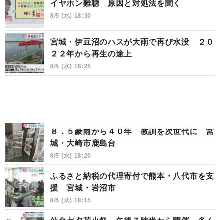
イヤホン難聴 原因と対処法を聞く
8/5 (水) 18:30
宮城・伊豆沼のハスが大雨で再び水没 ２０
２２年から再生の途上
8/5 (水) 18:25
８．５豪雨から４０年 教訓を次世代に 宮
城・大崎市鹿島台
8/5 (水) 18:20
ふるさと納税の代理寄付で熊本・八代市を支
援 宮城・岩沼市
8/5 (水) 18:15