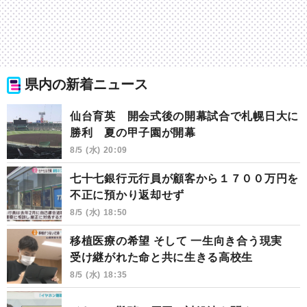
県内の新着ニュース
仙台育英 開会式後の開幕試合で札幌日大に
勝利 夏の甲子園が開幕
8/5 (水) 20:09
七十七銀行元行員が顧客から１７００万円を
不正に預かり返却せず
8/5 (水) 18:50
移植医療の希望 そして 一生向き合う現実
受け継がれた命と共に生きる高校生
8/5 (水) 18:35