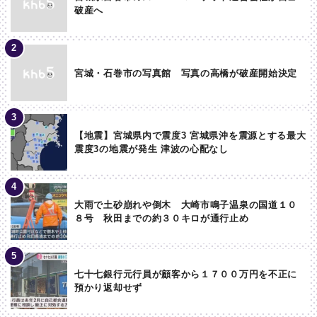
破産へ
宮城・石巻市の写真館 写真の高橋が破産開始決定
【地震】宮城県内で震度3 宮城県沖を震源とする最大
震度3の地震が発生 津波の心配なし
大雨で土砂崩れや倒木 大崎市鳴子温泉の国道１０
８号 秋田までの約３０キロが通行止め
七十七銀行元行員が顧客から１７００万円を不正に
預かり返却せず