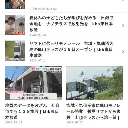
PR(株式会社MURA)
夏休みの子どもたちが学びを深める 日銀で
金融を ナノテラスで放射光を | khb東日本
放送
2026.07.29
リフトに代わりモノレール 宮城・気仙沼大
島の亀山テラスが１９日オープン | khb東日
本放送
2026.07.14
地盤のデータを改ざん 仙台
宮城・気仙沼市に亀山モノレ
市でも１３８施設 | khb東日
ール開業 被災リフトから復
本放送
興 山頂テラスから湾一望 |
2026.08.06
2026.07.20
khb東日本放送