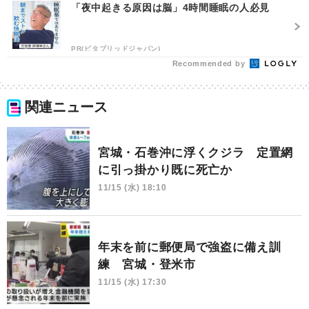
「夜中起きる原因は脳」4時間睡眠の人必見
PR(ビタブリッドジャパン)
Recommended by
関連ニュース
宮城・石巻沖に浮くクジラ 定置網
に引っ掛かり既に死亡か
11/15 (水) 18:10
年末を前に郵便局で強盗に備え訓
練 宮城・登米市
11/15 (水) 17:30