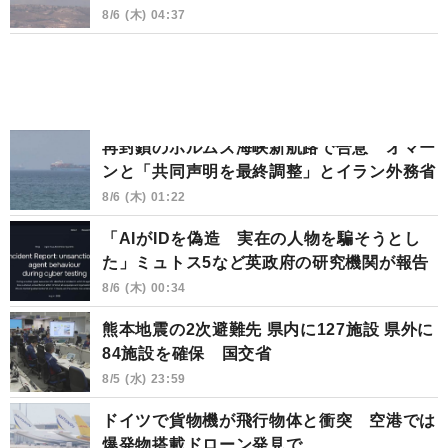
8/6 (木) 04:37
再封鎖のホルムズ海峡新航路で合意 オマー
ンと「共同声明を最終調整」とイラン外務省
8/6 (木) 01:22
「AIがIDを偽造 実在の人物を騙そうとし
た」ミュトス5など英政府の研究機関が報告
8/6 (木) 00:34
熊本地震の2次避難先 県内に127施設 県外に
84施設を確保 国交省
8/5 (水) 23:59
ドイツで貨物機が飛行物体と衝突 空港では
爆発物搭載ドローン発見で