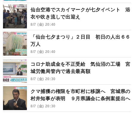
仙台空港でスカイマークが七夕イベント 浴
衣や吹き流しで出迎え
8/7 (金) 20:40
「仙台七夕まつり」２日目 初日の人出６６
万人
8/7 (金) 20:40
コロナ助成金を不正受給 気仙沼の工場 宮
城労働局管内で過去最高額
8/7 (金) 20:30
クマ捕獲の権限を市町村に移譲へ 宮城県の
村井知事が表明 ９月県議会に条例案提出へ
8/7 (金) 20:30