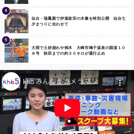
仙台・瑞鳳殿で伊達政宗の木像を特別公開 仙台七
夕まつりに合わせて
大雨で土砂崩れや倒木 大崎市鳴子温泉の国道１０
８号 秋田までの約３０キロが通行止め