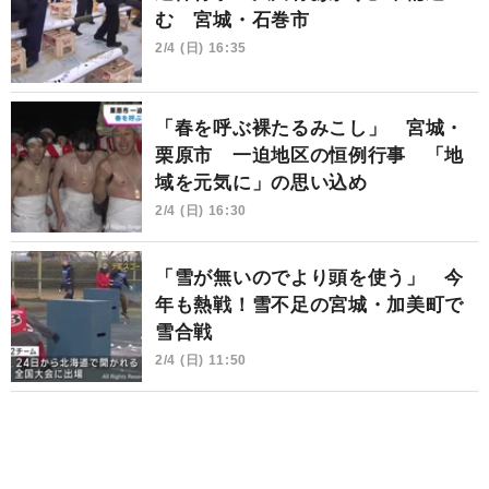
む 宮城・石巻市
2/4 (日) 16:35
「春を呼ぶ裸たるみこし」 宮城・
栗原市 一迫地区の恒例行事 「地
域を元気に」の思い込め
2/4 (日) 16:30
「雪が無いのでより頭を使う」 今
年も熱戦！雪不足の宮城・加美町で
雪合戦
2/4 (日) 11:50