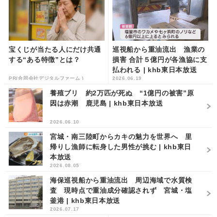
宝くじが当たる人にだけ共通
巡視船から重油流出 漁業の
する“ある特徴”とは？
損害 合計５億円が各漁協に支
払われる | khb東日本放送
PR(合同会社デジタルファーム )
2026.06.19
養殖ブリ 約2万匹が死ぬ “1億円の被害”原
因は赤潮 鹿児島 | khb東日本放送
2026.06.10
宮城・南三陸町からカキの魅力を世界へ 里
帰りし漁師に転身した男性が挑む | khb東日
本放送
2026.08.05
海保巡視船から重油流出 周辺海域で水質検
査 現時点で重油成分確認されず 宮城・塩
釜港 | khb東日本放送
2026.07.17