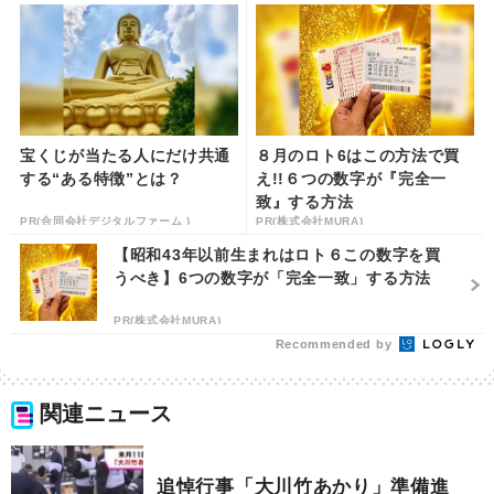
宝くじが当たる人にだけ共通
８月のロト6はこの方法で買
する“ある特徴”とは？
え!!６つの数字が『完全一
致』する方法
PR(合同会社デジタルファーム )
PR(株式会社MURA)
【昭和43年以前生まれはロト６この数字を買
うべき】6つの数字が「完全一致」する方法
PR(株式会社MURA)
Recommended by
関連ニュース
追悼行事「大川竹あかり」準備進