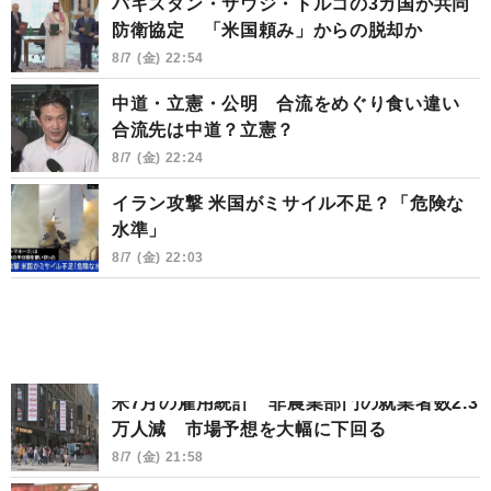
パキスタン・サウジ・トルコの3カ国が共同
防衛協定 「米国頼み」からの脱却か
8/7 (金) 22:54
中道・立憲・公明 合流をめぐり食い違い
合流先は中道？立憲？
8/7 (金) 22:24
イラン攻撃 米国がミサイル不足？「危険な
水準」
8/7 (金) 22:03
米7月の雇用統計 非農業部門の就業者数2.3
万人減 市場予想を大幅に下回る
8/7 (金) 21:58