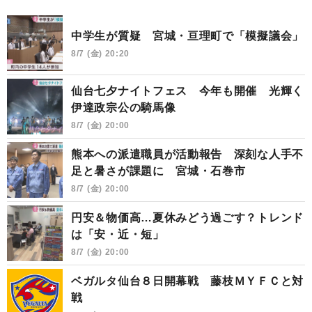
中学生が質疑 宮城・亘理町で「模擬議会」
8/7 (金) 20:20
仙台七夕ナイトフェス 今年も開催 光輝く
伊達政宗公の騎馬像
8/7 (金) 20:00
熊本への派遣職員が活動報告 深刻な人手不
足と暑さが課題に 宮城・石巻市
8/7 (金) 20:00
円安＆物価高…夏休みどう過ごす？トレンド
は「安・近・短」
8/7 (金) 20:00
ベガルタ仙台８日開幕戦 藤枝ＭＹＦＣと対
戦