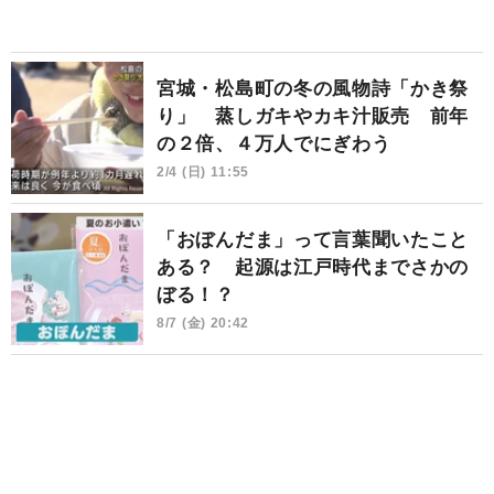
宮城・松島町の冬の風物詩「かき祭
り」 蒸しガキやカキ汁販売 前年
の２倍、４万人でにぎわう
2/4 (日) 11:55
「おぼんだま」って言葉聞いたこと
ある？ 起源は江戸時代までさかの
ぼる！？
8/7 (金) 20:42