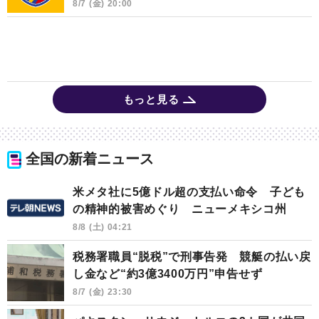
8/7 (金) 20:00
もっと見る
全国の新着ニュース
米メタ社に5億ドル超の支払い命令 子ども
の精神的被害めぐり ニューメキシコ州
8/8 (土) 04:21
税務署職員“脱税”で刑事告発 競艇の払い戻
し金など“約3億3400万円”申告せず
8/7 (金) 23:30