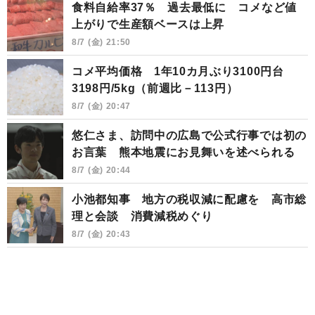
食料自給率37％ 過去最低に コメなど値
上がりで生産額ベースは上昇
8/7 (金) 21:50
コメ平均価格 1年10カ月ぶり3100円台
3198円/5kg（前週比－113円）
8/7 (金) 20:47
悠仁さま、訪問中の広島で公式行事では初の
お言葉 熊本地震にお見舞いを述べられる
8/7 (金) 20:44
小池都知事 地方の税収減に配慮を 高市総
理と会談 消費減税めぐり
8/7 (金) 20:43