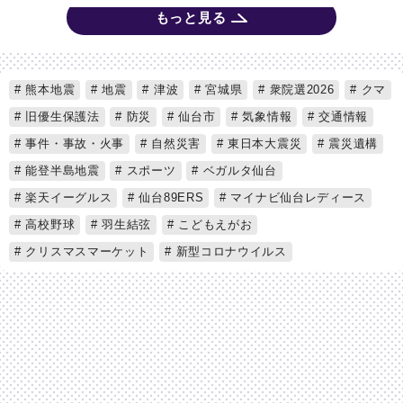
もっと見る
熊本地震
地震
津波
宮城県
衆院選2026
クマ
旧優生保護法
防災
仙台市
気象情報
交通情報
事件・事故・火事
自然災害
東日本大震災
震災遺構
能登半島地震
スポーツ
ベガルタ仙台
楽天イーグルス
仙台89ERS
マイナビ仙台レディース
高校野球
羽生結弦
こどもえがお
クリスマスマーケット
新型コロナウイルス