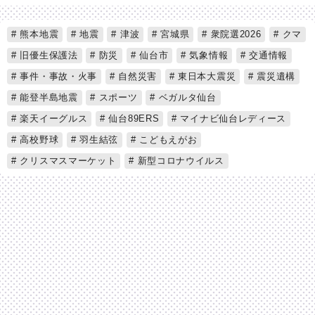
熊本地震
地震
津波
宮城県
衆院選2026
クマ
旧優生保護法
防災
仙台市
気象情報
交通情報
事件・事故・火事
自然災害
東日本大震災
震災遺構
能登半島地震
スポーツ
ベガルタ仙台
楽天イーグルス
仙台89ERS
マイナビ仙台レディース
高校野球
羽生結弦
こどもえがお
クリスマスマーケット
新型コロナウイルス