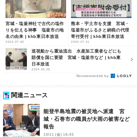
宮城・塩釜神社で古代の塩作
熊本・宇土市を支援 宮城・
りを伝える神事 塩釜市の地
塩釜市がふるさと納税の代理
名の由来 | khb東日本放送
寄付受付 | khb東日本放送
2026.07.06
2026.07.31
巡視船から重油流出 水産加工業者などにも
賠償を国に要望 宮城・塩釜市など | khb東
日本放送
2026.06.29
Recommended by
関連ニュース
能登半島地震の被災地へ派遣 宮
城・石巻市の職員が大雨の被害など
報告
10/11 (金) 16:45