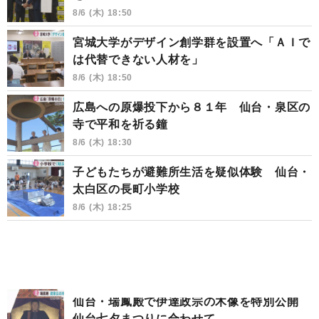
8/6 (木) 18:50
宮城大学がデザイン創学群を設置へ「ＡＩで
は代替できない人材を」
8/6 (木) 18:50
広島への原爆投下から８１年 仙台・泉区の
寺で平和を祈る鐘
8/6 (木) 18:30
子どもたちが避難所生活を疑似体験 仙台・
太白区の長町小学校
8/6 (木) 18:25
仙台・瑞鳳殿で伊達政宗の木像を特別公開
仙台七夕まつりに合わせて