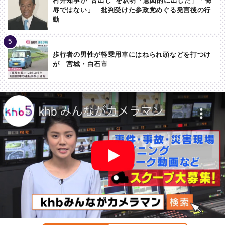
村井知事が”舌出し”を釈明「意図的に出した」「侮
辱ではない」 批判受けた参政党めぐる発言後の行
動
歩行者の男性が軽乗用車にはねられ頭などを打つけ
が 宮城・白石市