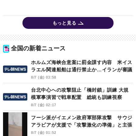
もっと見る
全国の新着ニュース
ホルムズ海峡合意案に罰金課す内容 米イス
ラエル関連船舶は通行禁止か…イランが審議
8/7 (金) 03:58
台北中心への攻撃阻止「橋封鎖」訓練 大規
模軍事演習で戦車配置 総統も訓練視察
8/7 (金) 02:17
フーシ派がイエメン政府軍部隊攻撃 サウジ
アラビアが支援で「攻撃激化の準備」と主張
8/7 (金) 01:52