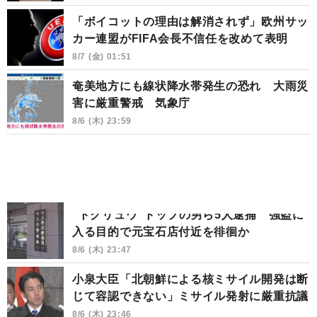
「ボイコットの理由は解消されず」欧州サッ
カー連盟がFIFA会長不信任を改めて表明
8/7 (金) 01:51
奄美地方にも線状降水帯発生の恐れ 大雨災
害に厳重警戒 気象庁
8/6 (木) 23:59
“トクリュウ”トップの男ら5人逮捕 強盗に
入る目的で元宝石店付近を徘徊か
8/6 (木) 23:47
小泉大臣「北朝鮮による核ミサイル開発は断
じて容認できない」ミサイル発射に厳重抗議
8/6 (木) 23:46