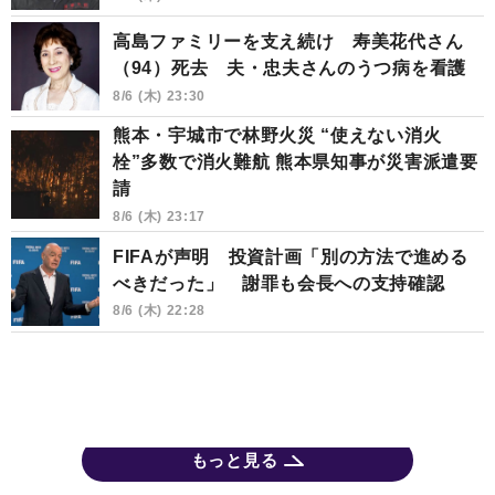
高島ファミリーを支え続け 寿美花代さん
（94）死去 夫・忠夫さんのうつ病を看護
8/6 (木) 23:30
熊本・宇城市で林野火災 “使えない消火
栓”多数で消火難航 熊本県知事が災害派遣要
請
8/6 (木) 23:17
FIFAが声明 投資計画「別の方法で進める
べきだった」 謝罪も会長への支持確認
8/6 (木) 22:28
もっと見る