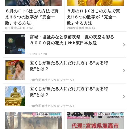
８月のロト6はこの方法で買
８月のロト6はこの方法で買
え!!６つの数字が『完全一
え!!６つの数字が『完全一
致』する方法
致』する方法
PR(株式会社MURA)
PR(株式会社MURA)
宮城・塩釜みなと祭前夜祭 夏の夜空を彩る
８０００発の花火 | khb東日本放送
2026.07.20
宝くじが当たる人にだけ共通する“ある特
徴”とは？
PR(合同会社デジタルファーム )
宝くじが当たる人にだけ共通する“ある特
徴”とは？
PR(合同会社デジタルファーム )