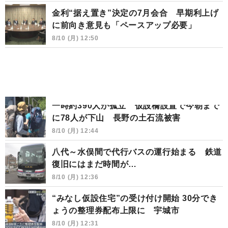
金利“据え置き”決定の7月会合 早期利上げ
に前向き意見も「ペースアップ必要」
8/10 (月) 12:50
一時約390人が孤立 仮設橋設置で今朝まで
に78人が下山 長野の土石流被害
8/10 (月) 12:44
八代～水俣間で代行バスの運行始まる 鉄道
復旧にはまだ時間が…
8/10 (月) 12:36
“みなし仮設住宅”の受け付け開始 30分でき
ょうの整理券配布上限に 宇城市
8/10 (月) 12:31