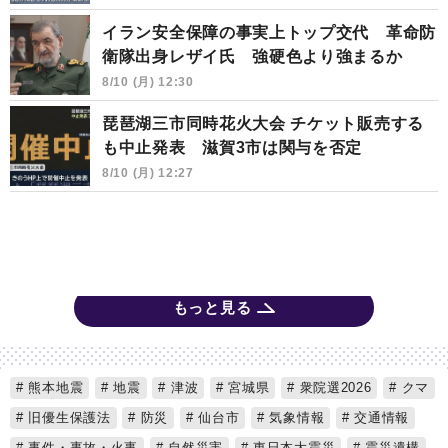
イラン安全保障の事実上トップ交代 革命防
衛隊出身レザイ氏 強硬色より強まるか
8/10 (月) 12:30
琵琶湖三市同時花火大会 チケット販売する
も中止発表 滋賀3市は関与を否定
8/10 (月) 12:27
もっと見る
熊本地震
地震
津波
宮城県
衆院選2026
クマ
旧優生保護法
防災
仙台市
気象情報
交通情報
事件・事故・火事
自然災害
東日本大震災
震災遺構