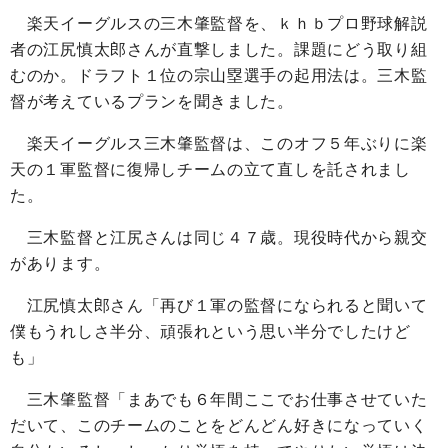
楽天イーグルスの三木肇監督を、ｋｈｂプロ野球解説
者の江尻慎太郎さんが直撃しました。課題にどう取り組
むのか。ドラフト１位の宗山塁選手の起用法は。三木監
督が考えているプランを聞きました。
楽天イーグルス三木肇監督は、このオフ５年ぶりに楽
天の１軍監督に復帰しチームの立て直しを託されまし
た。
三木監督と江尻さんは同じ４７歳。現役時代から親交
があります。
江尻慎太郎さん「再び１軍の監督になられると聞いて
僕もうれしさ半分、頑張れという思い半分でしたけど
も」
三木肇監督「まあでも６年間ここでお仕事させていた
だいて、このチームのことをどんどん好きになっていく