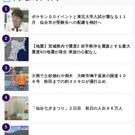
ポケモンＧＯイベントと東北大学入試が重なる１１
月 仙台市が受験生への配慮を検討へ
【地震】宮城県内で震度2 岩手県沖を震源とする最大
震度4の地震が発生 津波の心配なし
大雨で土砂崩れや倒木 大崎市鳴子温泉の国道１０
８号 秋田までの約３０キロが通行止め
「仙台七夕まつり」２日目 初日の人出６６万人