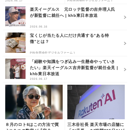
2026.06.17
PR(合同会社デジタルファーム )
b東日本放送
楽天イーグルス 元ロッテ監督の吉井理人氏
が新監督に就任へ | khb東日本放送
2026.06.16
宝くじが当たる人にだけ共通する“ある特
徴”とは？
PR(合同会社デジタルファーム )
「経験や知識をつぎ込み一生懸命やっていき
たい」楽天イーグルス吉井新監督が就任会見 |
khb東日本放送
2026.06.17
８月のロト6はこの方法で買
三木谷社長 楽天市場の店舗に