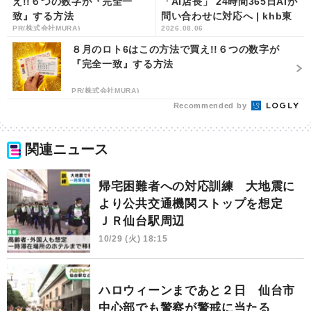
え!!６つの数字が『完全一
「AI店長」 24時間365日AIが
致』する方法
問い合わせに対応へ | khb東
PR(株式会社MURA)
2026.08.06
日本放送
８月のロト6はこの方法で買え!!６つの数字が
『完全一致』する方法
PR(株式会社MURA)
Recommended by
関連ニュース
帰宅困難者への対応訓練 大地震に
より公共交通機関ストップを想定
ＪＲ仙台駅周辺
10/29 (火) 18:15
ハロウィーンまであと２日 仙台市
中心部でも警察が警戒に当たる