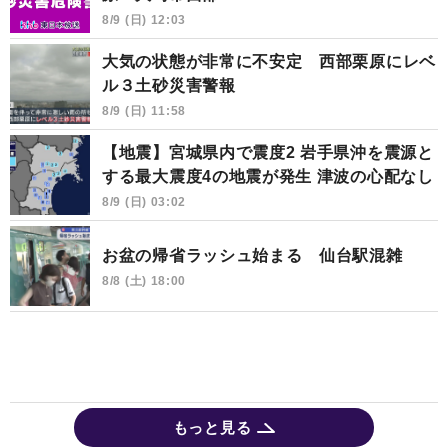
8/9 (日) 12:03
大気の状態が非常に不安定 西部栗原にレベ
ル３土砂災害警報
8/9 (日) 11:58
【地震】宮城県内で震度2 岩手県沖を震源と
する最大震度4の地震が発生 津波の心配なし
8/9 (日) 03:02
お盆の帰省ラッシュ始まる 仙台駅混雑
8/8 (土) 18:00
もっと見る