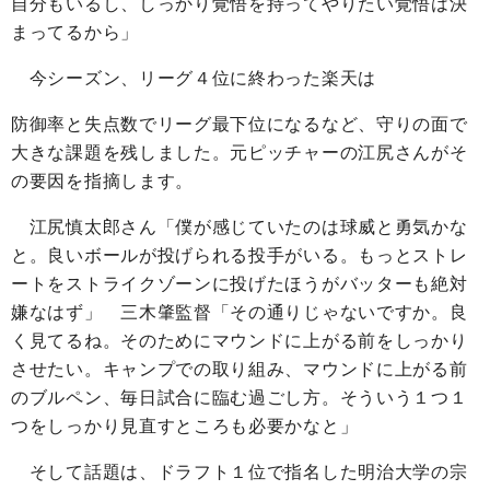
自分もいるし、しっかり覚悟を持ってやりたい覚悟は決
まってるから」
今シーズン、リーグ４位に終わった楽天は
防御率と失点数でリーグ最下位になるなど、守りの面で
大きな課題を残しました。元ピッチャーの江尻さんがそ
の要因を指摘します。
江尻慎太郎さん「僕が感じていたのは球威と勇気かな
と。良いボールが投げられる投手がいる。もっとストレ
ートをストライクゾーンに投げたほうがバッターも絶対
嫌なはず」 三木肇監督「その通りじゃないですか。良
く見てるね。そのためにマウンドに上がる前をしっかり
させたい。キャンプでの取り組み、マウンドに上がる前
のブルペン、毎日試合に臨む過ごし方。そういう１つ１
つをしっかり見直すところも必要かなと」
そして話題は、ドラフト１位で指名した明治大学の宗