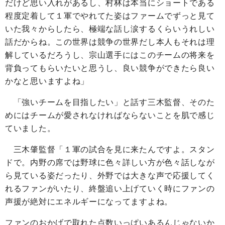
だけど思い入れがあるし、村林は本当にショートである
程度定着して１軍でやれてた姿はファームでずっと見て
いた我々からしたら、極端な話し涙するくらいうれしい
話だからね。この世界は競争の世界だし本人もそれは理
解しているだろうし、宗山選手にはこのチームの将来を
背負ってもらいたいと思うし、良い競争ができたら良い
かなと思いますよね」
「強いチームを目指したい」と話す三木監督、そのた
めにはチームが愛されなければならないことを肌で感じ
ていました。
三木肇監督「１軍の試合を見に来たんですよ。スタン
ドで。内野の席では野球に色々詳しい方が色々話しなが
ら見ている姿だったり、外野では大きな声で応援してく
れるファンがいたり、終盤追い上げていく時にファンの
声援が絶対にエネルギーになってますよね。
ファンのおかげで取れた点数いっぱいあるんじゃないか