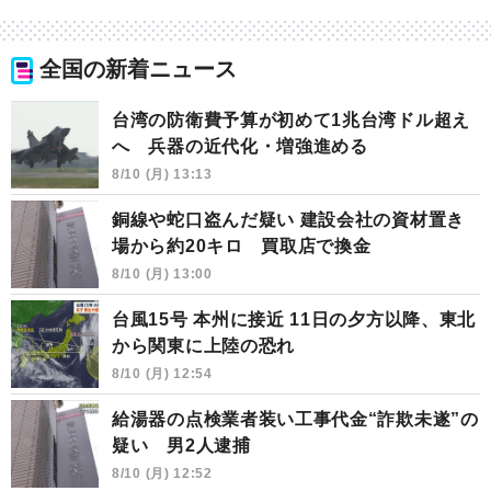
全国の新着ニュース
台湾の防衛費予算が初めて1兆台湾ドル超え
へ 兵器の近代化・増強進める
8/10 (月) 13:13
銅線や蛇口盗んだ疑い 建設会社の資材置き
場から約20キロ 買取店で換金
8/10 (月) 13:00
台風15号 本州に接近 11日の夕方以降、東北
から関東に上陸の恐れ
8/10 (月) 12:54
給湯器の点検業者装い工事代金“詐欺未遂”の
疑い 男2人逮捕
8/10 (月) 12:52