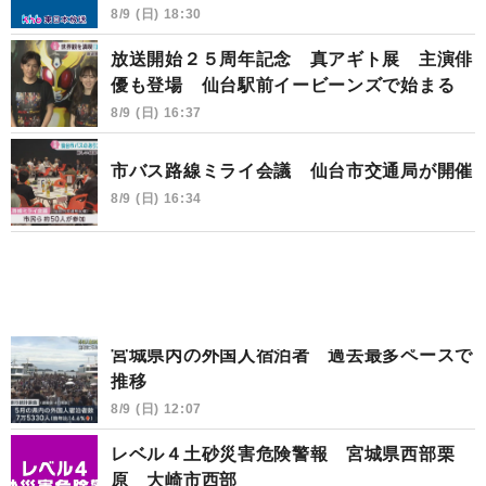
8/9 (日) 18:30
放送開始２５周年記念 真アギト展 主演俳
優も登場 仙台駅前イービーンズで始まる
8/9 (日) 16:37
市バス路線ミライ会議 仙台市交通局が開催
8/9 (日) 16:34
宮城県内の外国人宿泊者 過去最多ペースで
推移
8/9 (日) 12:07
レベル４土砂災害危険警報 宮城県西部栗
原 大崎市西部