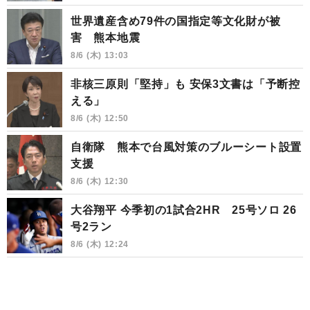
世界遺産含め79件の国指定等文化財が被
害 熊本地震
8/6 (木) 13:03
非核三原則「堅持」も 安保3文書は「予断控
える」
8/6 (木) 12:50
自衛隊 熊本で台風対策のブルーシート設置
支援
8/6 (木) 12:30
大谷翔平 今季初の1試合2HR 25号ソロ 26
号2ラン
8/6 (木) 12:24