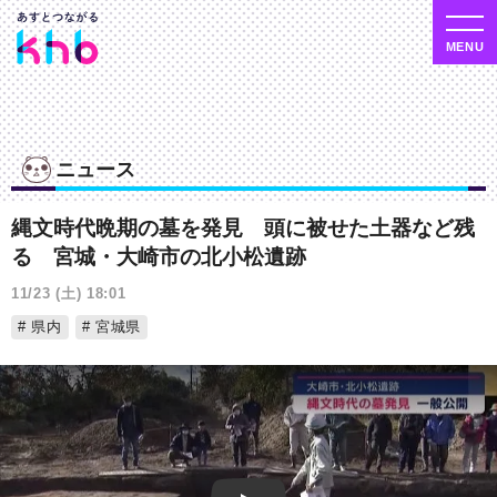
ニュース
縄文時代晩期の墓を発見 頭に被せた土器など残
る 宮城・大崎市の北小松遺跡
11/23 (土) 18:01
県内
宮城県