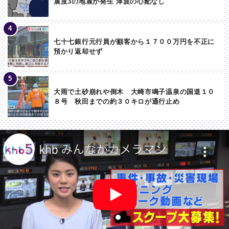
震度3の地震が発生 津波の心配なし
七十七銀行元行員が顧客から１７００万円を不正に
預かり返却せず
大雨で土砂崩れや倒木 大崎市鳴子温泉の国道１０
８号 秋田までの約３０キロが通行止め