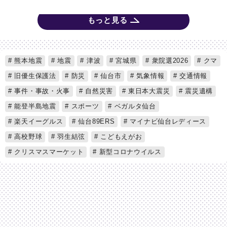
もっと見る
熊本地震
地震
津波
宮城県
衆院選2026
クマ
旧優生保護法
防災
仙台市
気象情報
交通情報
事件・事故・火事
自然災害
東日本大震災
震災遺構
能登半島地震
スポーツ
ベガルタ仙台
楽天イーグルス
仙台89ERS
マイナビ仙台レディース
高校野球
羽生結弦
こどもえがお
クリスマスマーケット
新型コロナウイルス