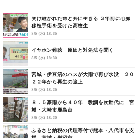
受け継がれた命と共に生きる ３年前に心臓
移植手術を受けた高校生
8/5 (水) 18:35
イヤホン難聴 原因と対処法を聞く
8/5 (水) 18:30
宮城・伊豆沼のハスが大雨で再び水没 ２０
２２年から再生の途上
8/5 (水) 18:25
８．５豪雨から４０年 教訓を次世代に 宮
城・大崎市鹿島台
8/5 (水) 18:20
ふるさと納税の代理寄付で熊本・八代市を支
援 宮城・岩沼市