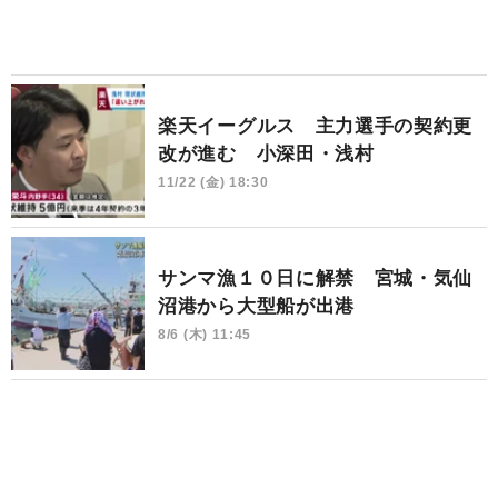
楽天イーグルス 主力選手の契約更
改が進む 小深田・浅村
11/22 (金) 18:30
サンマ漁１０日に解禁 宮城・気仙
沼港から大型船が出港
8/6 (木) 11:45