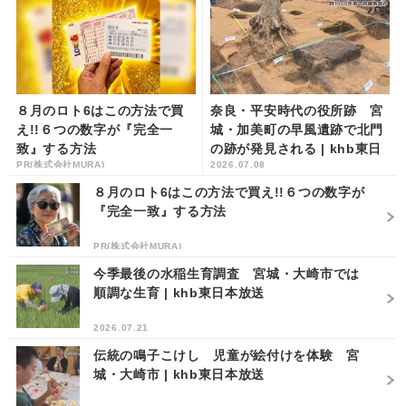
８月のロト6はこの方法で買
奈良・平安時代の役所跡 宮
え!!６つの数字が『完全一
城・加美町の早風遺跡で北門
致』する方法
の跡が発見される | khb東日
PR(株式会社MURA)
2026.07.08
本放送
８月のロト6はこの方法で買え!!６つの数字が
『完全一致』する方法
PR(株式会社MURA)
今季最後の水稲生育調査 宮城・大崎市では
順調な生育 | khb東日本放送
2026.07.21
伝統の鳴子こけし 児童が絵付けを体験 宮
城・大崎市 | khb東日本放送