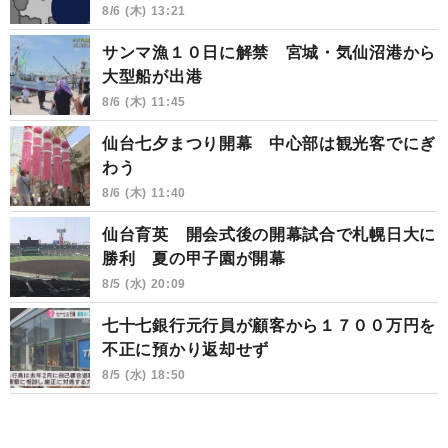
8/6 (木) 13:21
サンマ漁１０日に解禁 宮城・気仙沼港から
大型船が出港
8/6 (木) 11:45
仙台七夕まつり開幕 中心部は観光客でにぎ
わう
8/6 (木) 11:40
仙台育英 開会式後の開幕試合で札幌日大に
勝利 夏の甲子園が開幕
8/5 (水) 20:09
七十七銀行元行員が顧客から１７００万円を
不正に預かり返却せず
8/5 (水) 18:50