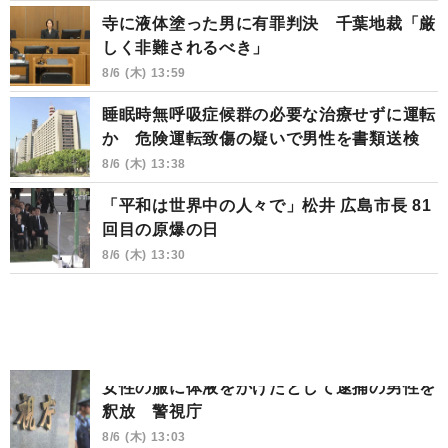
寺に液体塗った男に有罪判決 千葉地裁「厳
しく非難されるべき」
8/6 (木) 13:59
睡眠時無呼吸症候群の必要な治療せずに運転
か 危険運転致傷の疑いで男性を書類送検
8/6 (木) 13:38
「平和は世界中の人々で」松井 広島市長 81
回目の原爆の日
8/6 (木) 13:30
女性の服に体液をかけたとして逮捕の男性を
釈放 警視庁
8/6 (木) 13:03