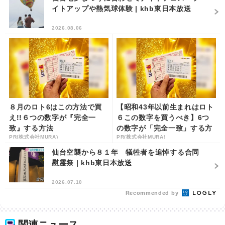
イトアップや熱気球体験 | khb東日本放送
2026.08.06
８月のロト6はこの方法で買
【昭和43年以前生まれはロト
え!!６つの数字が『完全一
６この数字を買うべき】6つ
致』する方法
の数字が「完全一致」する方
PR(株式会社MURA)
PR(株式会社MURA)
法
仙台空襲から８１年 犠牲者を追悼する合同
慰霊祭 | khb東日本放送
2026.07.10
Recommended by
関連ニュース