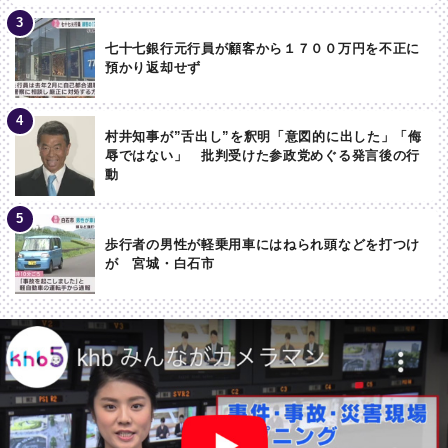
七十七銀行元行員が顧客から１７００万円を不正に
預かり返却せず
村井知事が”舌出し”を釈明「意図的に出した」「侮
辱ではない」 批判受けた参政党めぐる発言後の行
動
歩行者の男性が軽乗用車にはねられ頭などを打つけ
が 宮城・白石市