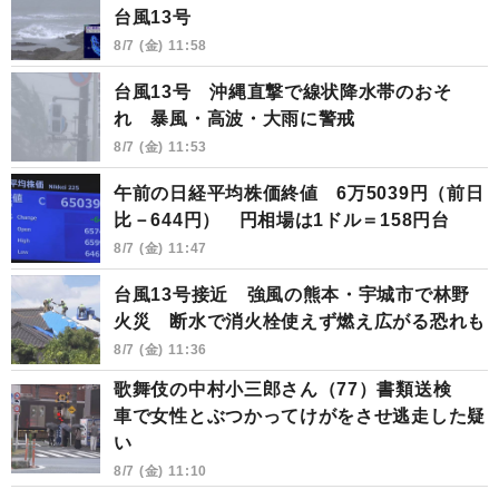
台風13号
8/7 (金) 11:58
台風13号 沖縄直撃で線状降水帯のおそ
れ 暴風・高波・大雨に警戒
8/7 (金) 11:53
午前の日経平均株価終値 6万5039円（前日
比－644円） 円相場は1ドル＝158円台
8/7 (金) 11:47
台風13号接近 強風の熊本・宇城市で林野
火災 断水で消火栓使えず燃え広がる恐れも
8/7 (金) 11:36
歌舞伎の中村小三郎さん（77）書類送検
車で女性とぶつかってけがをさせ逃走した疑
い
8/7 (金) 11:10