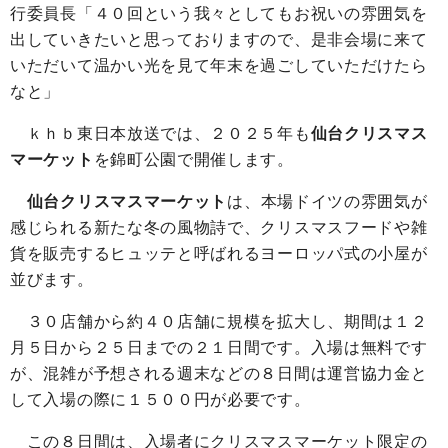
行委員長「４０回という我々としてもお祝いの雰囲気を
出していきたいと思っておりますので、是非会場に来て
いただいて温かい光を見て年末を過ごしていただけたら
なと」
ｋｈｂ東日本放送では、２０２５年も
仙台クリスマス
マーケット
を錦町公園で開催します。
仙台クリスマスマーケット
は、本場ドイツの雰囲気が
感じられる新たな冬の風物詩で、クリスマスフードや雑
貨を販売するヒュッテと呼ばれるヨーロッパ式の小屋が
並びます。
３０店舗から約４０店舗に規模を拡大し、期間は１２
月５日から２５日までの２１日間です。入場は無料です
が、混雑が予想される週末などの８日間は運営協力金と
して入場の際に１５００円が必要です。
この８日間は、入場者にクリスマスマーケット限定の