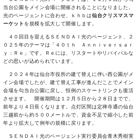
当台公園をメイン会場に開催されることになりました。
光のページェントに合わせ、ｋｈｂは
仙台クリスマスマ
ーケット
を規模を拡大して開催します。
４０回目を迎えるＳＥＮＤＡＩ光のページェント、２
０２５年のテーマは「４０ｔｈ Ａｎｎｉｖｅｒｓａｒ
ｙ：Ｒｅ」です。Ｒｅには、リスタートやリバイバルな
どの思いが込められています。
２０２４年は仙台市役所の建て替えに伴い西公園がメ
イン会場でしたが、建て替え工事が進んだことでメイン
会場を勾当台公園に戻し、恒例のスケートリンクも復活
させます。 開催期間は１２月５日から２８日までで、
前年より４日長くなります。点灯区間は定禅寺通の仙台
三越前から約５００メートルで、資金不足で縮小した前
年より拡大して例年の規模に戻ります。
ＳＥＮＤＡＩ光のページェント実行委員会青木秀樹実