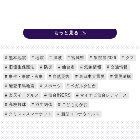
もっと見る
熊本地震
地震
津波
宮城県
衆院選2026
クマ
旧優生保護法
防災
仙台市
気象情報
交通情報
事件・事故・火事
自然災害
東日本大震災
震災遺構
能登半島地震
スポーツ
ベガルタ仙台
楽天イーグルス
仙台89ERS
マイナビ仙台レディース
高校野球
羽生結弦
こどもえがお
クリスマスマーケット
新型コロナウイルス