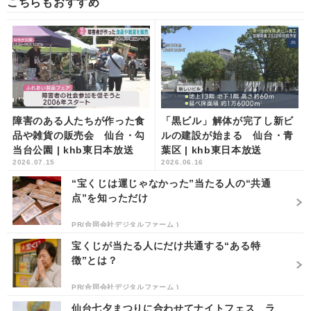
こちらもおすすめ
障害のある人たちが作った食
「黒ビル」解体が完了し新ビ
品や雑貨の販売会 仙台・勾
ルの建設が始まる 仙台・青
当台公園 | khb東日本放送
葉区 | khb東日本放送
2026.07.15
2026.06.16
“宝くじは運じゃなかった”当たる人の“共通
点”を知っただけ
PR(合同会社デジタルファーム )
宝くじが当たる人にだけ共通する“ある特
徴”とは？
PR(合同会社デジタルファーム )
仙台七夕まつりに合わせてナイトフェス ラ