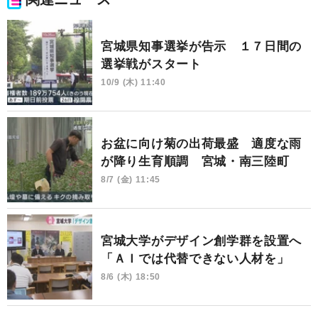
宮城県知事選挙が告示 １７日間の
選挙戦がスタート
10/9 (木) 11:40
お盆に向け菊の出荷最盛 適度な雨
が降り生育順調 宮城・南三陸町
8/7 (金) 11:45
宮城大学がデザイン創学群を設置へ
「ＡＩでは代替できない人材を」
8/6 (木) 18:50