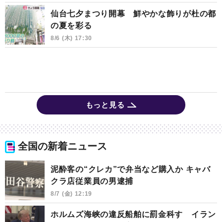
仙台七夕まつり開幕 鮮やかな飾りが杜の都
の夏を彩る
8/6 (木) 17:30
もっと見る
全国の新着ニュース
泥酔客の“クレカ”で弁当など購入か キャバ
クラ店従業員の男逮捕
8/7 (金) 12:19
ホルムズ海峡の違反船舶に罰金科す イラン