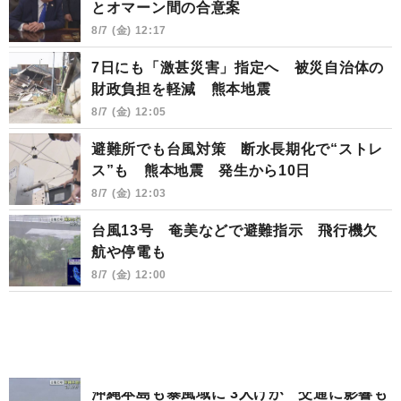
とオマーン間の合意案
8/7 (金) 12:17
7日にも「激甚災害」指定へ 被災自治体の
財政負担を軽減 熊本地震
8/7 (金) 12:05
避難所でも台風対策 断水長期化で“ストレ
ス”も 熊本地震 発生から10日
8/7 (金) 12:03
台風13号 奄美などで避難指示 飛行機欠
航や停電も
8/7 (金) 12:00
沖縄本島も暴風域に 3人けが 交通に影響も