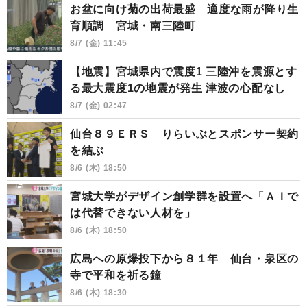
お盆に向け菊の出荷最盛 適度な雨が降り生
育順調 宮城・南三陸町
8/7 (金) 11:45
【地震】宮城県内で震度1 三陸沖を震源とす
る最大震度1の地震が発生 津波の心配なし
8/7 (金) 02:47
仙台８９ＥＲＳ りらいぶとスポンサー契約
を結ぶ
8/6 (木) 18:50
宮城大学がデザイン創学群を設置へ「ＡＩで
は代替できない人材を」
8/6 (木) 18:50
広島への原爆投下から８１年 仙台・泉区の
寺で平和を祈る鐘
8/6 (木) 18:30