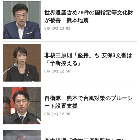
世界遺産含め79件の国指定等文化財
が被害 熊本地震
8/6 (木) 13:03
非核三原則「堅持」も 安保3文書は
「予断控える」
8/6 (木) 12:50
自衛隊 熊本で台風対策のブルーシ
ート設置支援
8/6 (木) 12:30