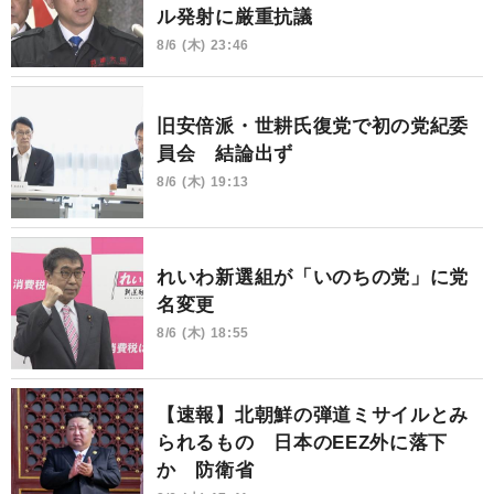
ル発射に厳重抗議
8/6 (木) 23:46
旧安倍派・世耕氏復党で初の党紀委
員会 結論出ず
8/6 (木) 19:13
れいわ新選組が「いのちの党」に党
名変更
8/6 (木) 18:55
【速報】北朝鮮の弾道ミサイルとみ
られるもの 日本のEEZ外に落下
か 防衛省