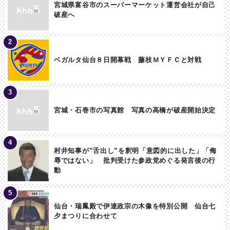
宮城県富谷市のスーパーマーケット運営会社が自己
破産へ
ベガルタ仙台８日開幕戦 藤枝ＭＹＦＣと対戦
宮城・石巻市の写真館 写真の高橋が破産開始決定
村井知事が”舌出し”を釈明「意図的に出した」「侮
辱ではない」 批判受けた参政党めぐる発言後の行
動
仙台・瑞鳳殿で伊達政宗の木像を特別公開 仙台七
夕まつりに合わせて