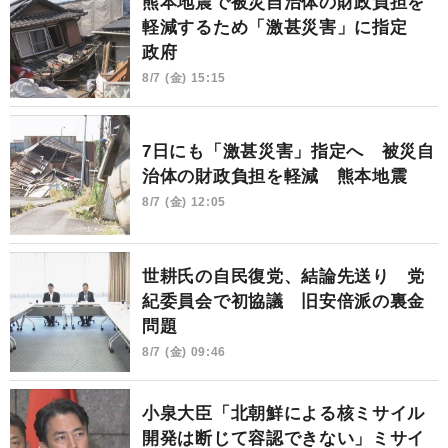
熊本地震で被災自治体の財政負担を
軽減するため「激甚災害」に指定
政府
8/7 (金) 15:15
7日にも「激甚災害」指定へ 被災自
治体の財政負担を軽減 熊本地震
8/7 (金) 12:05
世耕氏の自民復党、結論先送り 党
紀委員会で初協議 旧安倍派の裏金
問題
8/7 (金) 09:46
小泉大臣「北朝鮮による核ミサイル
開発は断じて容認できない」ミサイ