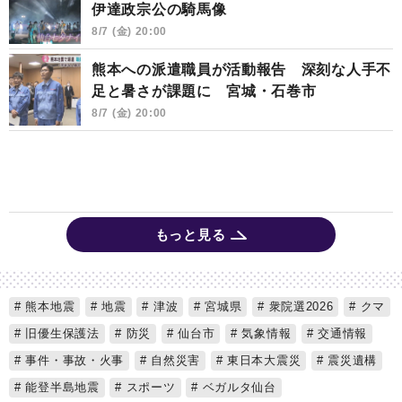
伊達政宗公の騎馬像
8/7 (金) 20:00
熊本への派遣職員が活動報告 深刻な人手不
足と暑さが課題に 宮城・石巻市
8/7 (金) 20:00
もっと見る
熊本地震
地震
津波
宮城県
衆院選2026
クマ
旧優生保護法
防災
仙台市
気象情報
交通情報
事件・事故・火事
自然災害
東日本大震災
震災遺構
能登半島地震
スポーツ
ベガルタ仙台