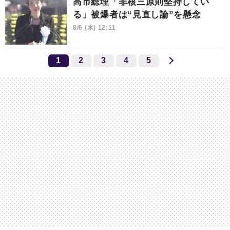
高市総理「非核三原則堅持してい
る」被爆者は“見直し論”を懸念
8/6 (木) 12:11
1
2
3
4
5