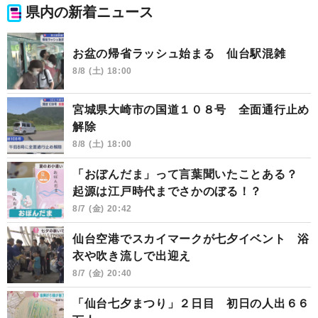
県内の新着ニュース
お盆の帰省ラッシュ始まる 仙台駅混雑
8/8 (土) 18:00
宮城県大崎市の国道１０８号 全面通行止め
解除
8/8 (土) 18:00
「おぼんだま」って言葉聞いたことある？
起源は江戸時代までさかのぼる！？
8/7 (金) 20:42
仙台空港でスカイマークが七夕イベント 浴
衣や吹き流しで出迎え
8/7 (金) 20:40
「仙台七夕まつり」２日目 初日の人出６６