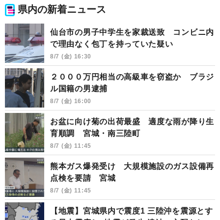
県内の新着ニュース
仙台市の男子中学生を家裁送致 コンビニ内
で理由なく包丁を持っていた疑い
8/7 (金) 16:30
２０００万円相当の高級車を窃盗か ブラジ
ル国籍の男逮捕
8/7 (金) 16:00
お盆に向け菊の出荷最盛 適度な雨が降り生
育順調 宮城・南三陸町
8/7 (金) 11:45
熊本ガス爆発受け 大規模施設のガス設備再
点検を要請 宮城
8/7 (金) 11:45
【地震】宮城県内で震度1 三陸沖を震源とす