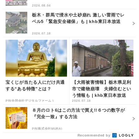
2026.08.04
栃木・群馬で浸水や土砂崩れ 激しい雷雨でレ
ベル5「緊急安全確保」も | khb東日本放送
2026.07.18
宝くじが当たる人にだけ共通
【大雨被害情報】栃木県足利
する“ある特徴”とは？
市で建物崩壊 夫婦住むとい
う情報も | khb東日本放送
PR(合同会社デジタルファーム )
2026.07.18
８月のロト6はこの方法で買え!!６つの数字が
『完全一致』する方法
PR(株式会社MURA)
Recommended by