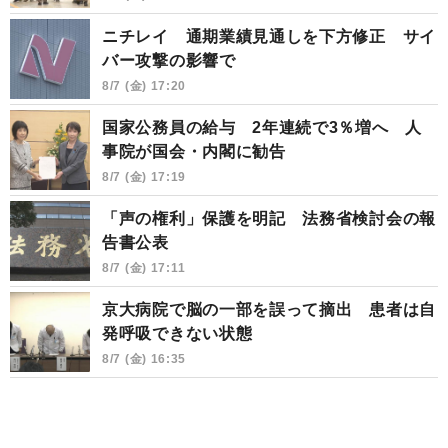
ニチレイ 通期業績見通しを下方修正 サイ
バー攻撃の影響で
8/7 (金) 17:20
国家公務員の給与 2年連続で3％増へ 人
事院が国会・内閣に勧告
8/7 (金) 17:19
「声の権利」保護を明記 法務省検討会の報
告書公表
8/7 (金) 17:11
京大病院で脳の一部を誤って摘出 患者は自
発呼吸できない状態
8/7 (金) 16:35