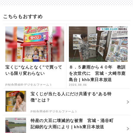
こちらもおすすめ
宝くじ“なんとなく”で買って
８．５豪雨から４０年 教訓
いる限り変わらない
を次世代に 宮城・大崎市鹿
島台 | khb東日本放送
PR(合同会社デジタルファーム )
2026.08.06
宝くじが当たる人にだけ共通する“ある特
徴”とは？
PR(合同会社デジタルファーム )
特産の大豆に壊滅的な被害 宮城・涌谷町
記録的な大雨により | khb東日本放送