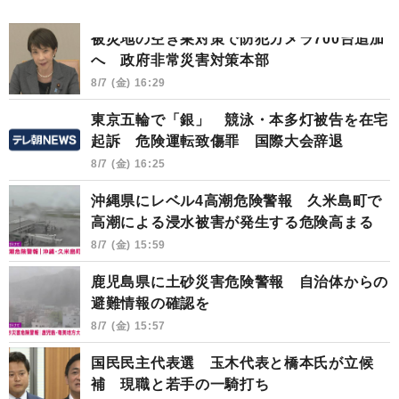
被災地の空き巣対策で防犯カメラ700台追加
へ 政府非常災害対策本部
8/7 (金) 16:29
東京五輪で「銀」 競泳・本多灯被告を在宅
起訴 危険運転致傷罪 国際大会辞退
8/7 (金) 16:25
沖縄県にレベル4高潮危険警報 久米島町で
高潮による浸水被害が発生する危険高まる
8/7 (金) 15:59
鹿児島県に土砂災害危険警報 自治体からの
避難情報の確認を
8/7 (金) 15:57
国民民主代表選 玉木代表と橋本氏が立候
補 現職と若手の一騎打ち