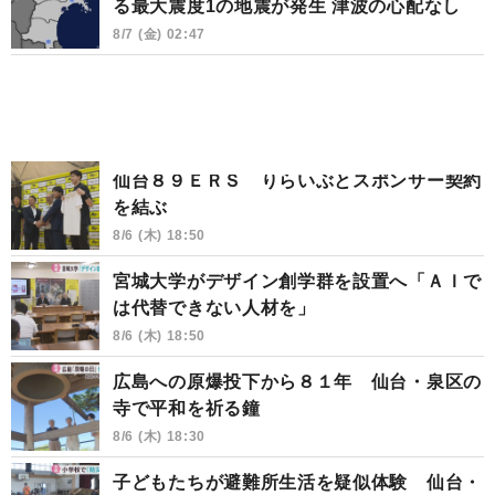
る最大震度1の地震が発生 津波の心配なし
8/7 (金) 02:47
仙台８９ＥＲＳ りらいぶとスポンサー契約
を結ぶ
8/6 (木) 18:50
宮城大学がデザイン創学群を設置へ「ＡＩで
は代替できない人材を」
8/6 (木) 18:50
広島への原爆投下から８１年 仙台・泉区の
寺で平和を祈る鐘
8/6 (木) 18:30
子どもたちが避難所生活を疑似体験 仙台・