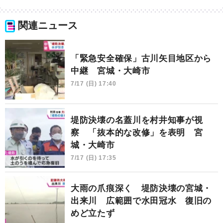
関連ニュース
「緊急安全確保」古川矢目地区から
中継 宮城・大崎市
7/17 (日) 17:40
堤防決壊の名蓋川を村井知事が視
察 「抜本的な改修」を表明 宮
城・大崎市
7/17 (日) 17:35
大雨の爪痕深く 堤防決壊の宮城・
出来川 広範囲で水田冠水 復旧の
めど立たず