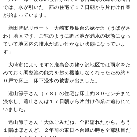
では、水が引いた一部の住宅で１７日朝から片付け作業
が始まっています。
新田智紀リポート「大崎市鹿島台の姥ケ沢（うばがさ
わ）地区です。ご覧のように調水池が満水の状態になっ
ていて地区内の排水が追い付かない状態になっていま
す」
大崎市によりますと鹿島台の姥ケ沢地区では雨水をた
めておく調整池の能力を超え機能しなくなったため約５
０戸で床上、床下浸水の被害が出ました。
遠山節子さん（７８）の住宅は床上約３０センチまで
浸水し、遠山さんは１７日朝から片付け作業に追われて
いました。
遠山節子さん「大体ごみだね、全部濡れたから。もう
１階はほとんど、２年前の東日本台風の時も全部駄目だ