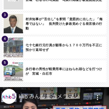
村井知事が”舌出し”を釈明「意図的に出した」「侮
辱ではない」 批判受けた参政党めぐる発言後の行
動
七十七銀行元行員が顧客から１７００万円を不正に
預かり返却せず
歩行者の男性が軽乗用車にはねられ頭などを打つけ
が 宮城・白石市