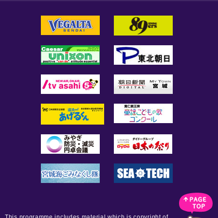
This programme includes material which is copyright of