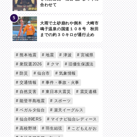
合わせて
大雨で土砂崩れや倒木 大崎市
鳴子温泉の国道１０８号 秋田
までの約３０キロが通行止め
熊本地震
地震
津波
宮城県
衆院選2026
クマ
旧優生保護法
防災
仙台市
気象情報
交通情報
事件・事故・火事
自然災害
東日本大震災
震災遺構
能登半島地震
スポーツ
ベガルタ仙台
楽天イーグルス
仙台89ERS
マイナビ仙台レディース
高校野球
羽生結弦
こどもえがお