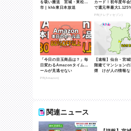
を吸い搬送 宮城・東松島
カード！初年度年会
市 | khb東日本放送
で還元率最大1.125
PR(クレディセゾン)
「今日の目玉商品は？」毎
【速報】仙台・宮城
日変わるAmazonタイムセ
階建てマンションの
ールが見逃せない
煙 けが人の情報なし 
b東日本放送
PR(Amazon)
関連ニュース