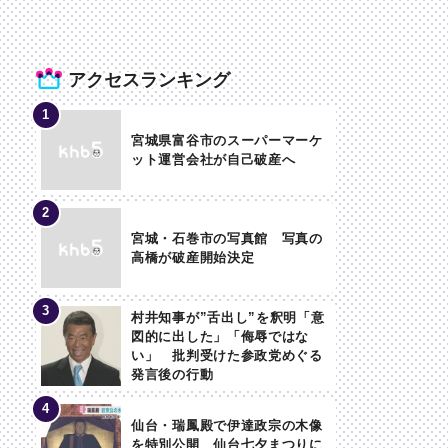
アクセスランキング
宮城県富谷市のスーパーマーケ
ット運営会社が自己破産へ
宮城・石巻市の写真館 写真の
高橋が破産開始決定
村井知事が”舌出し”を釈明「意
図的に出した」「侮辱ではな
い」 批判受けた参政党めぐる
発言後の行動
仙台・瑞鳳殿で伊達政宗の木像
を特別公開 仙台七夕まつりに