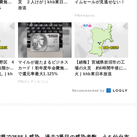
費無料
災 ２人けが | khb東日本
イムセールが見逃せない！
%
放送
PR(Amazon)
野区 4
マイルが超たまるビジネス
【続報】宮城県岩沼市の工
1階から
カード！初年度年会費無料
場の火災 約6時間半後に鎮
| kh
で還元率最大1.125%
火 | khb東日本放送
PR(クレディセゾン)
Recommended by