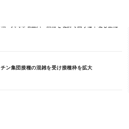
宮城・大崎市名蓋川 集落を堤防で囲う輪中堤も整備
クチン集団接種の混雑を受け接種枠を拡大