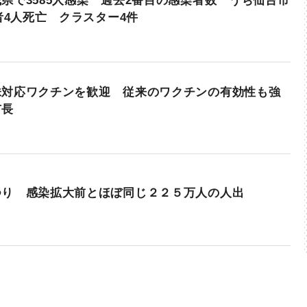
県で3585人感染 過去2番目の感染者数 うち仙台市
患者4人死亡 クラスター4件
株対応ワクチンを歓迎 従来のワクチンの有効性も強
市長
つり 感染拡大前とほぼ同じ２２５万人の人出