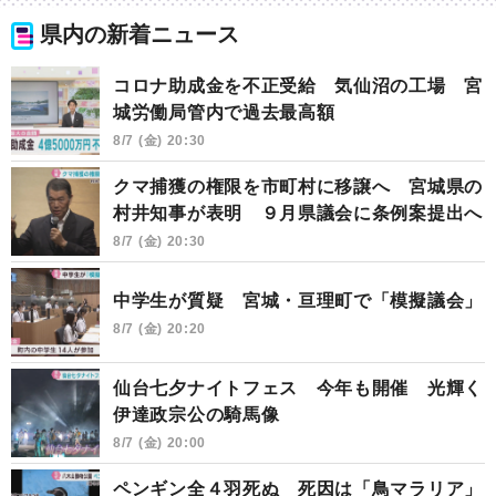
県内の新着ニュース
コロナ助成金を不正受給 気仙沼の工場 宮
城労働局管内で過去最高額
8/7 (金) 20:30
クマ捕獲の権限を市町村に移譲へ 宮城県の
村井知事が表明 ９月県議会に条例案提出へ
8/7 (金) 20:30
中学生が質疑 宮城・亘理町で「模擬議会」
8/7 (金) 20:20
仙台七夕ナイトフェス 今年も開催 光輝く
伊達政宗公の騎馬像
8/7 (金) 20:00
ペンギン全４羽死ぬ 死因は「鳥マラリア」