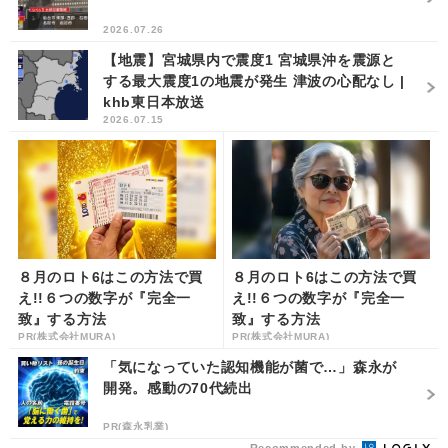
2026.07.26
【地震】宮城県内で震度1 宮城県沖を震源と
する最大震度1の地震が発生 津波の心配なし |
khb東日本放送
2026.07.15
８月のロト6はこの方法で買
８月のロト6はこの方法で買
え!!６つの数字が『完全一
え!!６つの数字が『完全一
致』する方法
致』する方法
PR(株式会社MURA)
PR(株式会社MURA)
「気になっていた認知機能が菌で…」森永が
開発。感動の70代続出
PR(森永乳業)