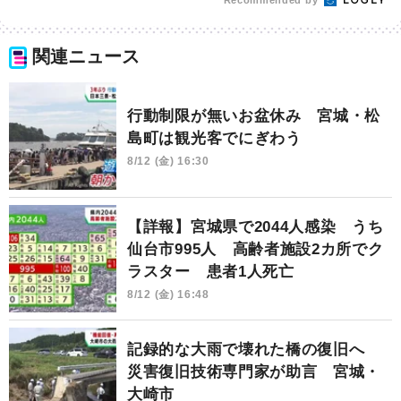
Recommended by
関連ニュース
行動制限が無いお盆休み 宮城・松
島町は観光客でにぎわう
8/12 (金) 16:30
【詳報】宮城県で2044人感染 うち
仙台市995人 高齢者施設2カ所でク
ラスター 患者1人死亡
8/12 (金) 16:48
記録的な大雨で壊れた橋の復旧へ
災害復旧技術専門家が助言 宮城・
大崎市