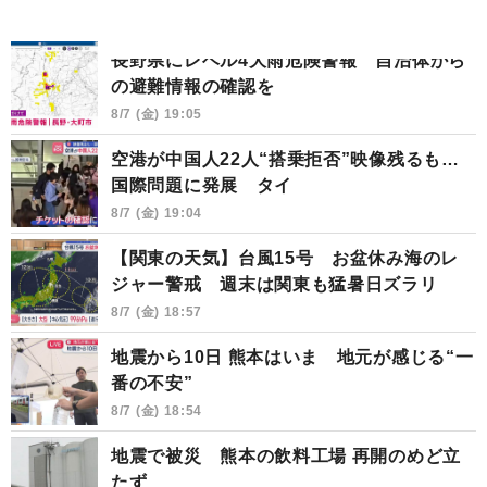
長野県にレベル4大雨危険警報 自治体から
の避難情報の確認を
8/7 (金) 19:05
空港が中国人22人“搭乗拒否”映像残るも…
国際問題に発展 タイ
8/7 (金) 19:04
【関東の天気】台風15号 お盆休み海のレ
ジャー警戒 週末は関東も猛暑日ズラリ
8/7 (金) 18:57
地震から10日 熊本はいま 地元が感じる“一
番の不安”
8/7 (金) 18:54
地震で被災 熊本の飲料工場 再開のめど立
たず