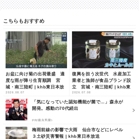
こちらもおすすめ
お盆に向け菊の出荷最盛 適
復興を担う次世代 水産加工
度な雨が降り生育順調 宮
業者と漁師が食品ブランド設
城・南三陸町 | khb東日本放
立 宮城・南三陸町 | khb東
2026.08.07
2026.07.08
送
日本放送
「気になっていた認知機能が菌で…」森永が
開発。感動の70代続出
PR(森永乳業)
梅雨前線の影響で大雨 仙台市などにレベル
３土砂災害警報 | khb東日本放送