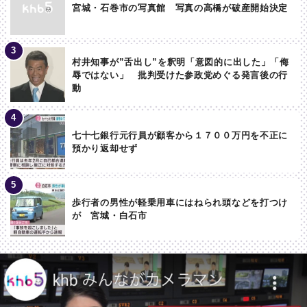
宮城・石巻市の写真館 写真の高橋が破産開始決定
村井知事が”舌出し”を釈明「意図的に出した」「侮
辱ではない」 批判受けた参政党めぐる発言後の行
動
七十七銀行元行員が顧客から１７００万円を不正に
預かり返却せず
歩行者の男性が軽乗用車にはねられ頭などを打つけ
が 宮城・白石市