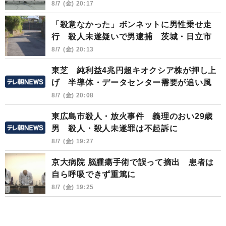
8/7 (金) 20:17
「殺意なかった」ボンネットに男性乗せ走
行 殺人未遂疑いで男逮捕 茨城・日立市
8/7 (金) 20:13
東芝 純利益4兆円超キオクシア株が押し上
げ 半導体・データセンター需要が追い風
8/7 (金) 20:08
東広島市殺人・放火事件 義理のおい29歳
男 殺人・殺人未遂罪は不起訴に
8/7 (金) 19:27
京大病院 脳腫瘍手術で誤って摘出 患者は
自ら呼吸できず重篤に
8/7 (金) 19:25