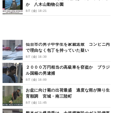
か 八木山動物公園
8/7 (金) 18:21
仙台市の男子中学生を家裁送致 コンビニ内
で理由なく包丁を持っていた疑い
8/7 (金) 16:30
２０００万円相当の高級車を窃盗か ブラジ
ル国籍の男逮捕
8/7 (金) 16:00
お盆に向け菊の出荷最盛 適度な雨が降り生
育順調 宮城・南三陸町
8/7 (金) 11:45