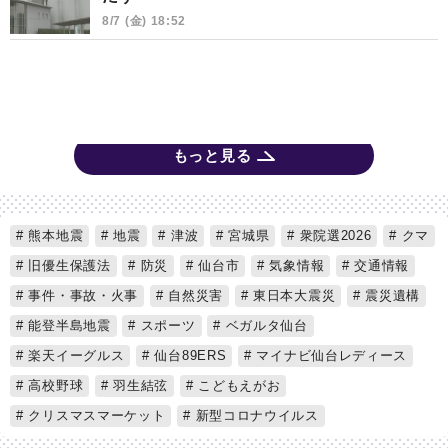
8/7 (金) 18:52
もっと見る
熊本地震
地震
津波
宮城県
衆院選2026
クマ
旧優生保護法
防災
仙台市
気象情報
交通情報
事件・事故・火事
自然災害
東日本大震災
震災遺構
能登半島地震
スポーツ
ベガルタ仙台
楽天イーグルス
仙台89ERS
マイナビ仙台レディース
高校野球
羽生結弦
こどもえがお
クリスマスマーケット
新型コロナウイルス