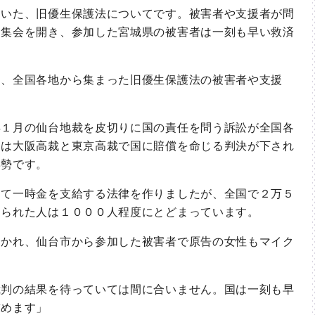
いた、旧優生保護法についてです。被害者や支援者が問
な集会を開き、参加した宮城県の被害者は一刻も早い救済
、全国各地から集まった旧優生保護法の被害者や支援
１月の仙台地裁を皮切りに国の責任を問う訴訟が全国各
には大阪高裁と東京高裁で国に賠償を命じる判決が下され
姿勢です。
て一時金を支給する法律を作りましたが、全国で２万５
められた人は１０００人程度にとどまっています。
かれ、仙台市から参加した被害者で原告の女性もマイク
判の結果を待っていては間に合いません。国は一刻も早
求めます」