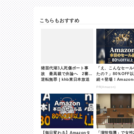
こちらもおすすめ
猪苗代湖3人死傷ボート事
「え、こんなセール
故 最高裁で弁論へ 2審は
たの？」80％OFF
逆転無罪 | khb東日本放送
続々登場！Amazo
が凄すぎる
PR(Amazon)
【毎日変わる】Amazonタ
「演技指導」で女性