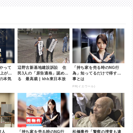
やって
辺野古新基地建設訴訟 住
「持ち家を売る時のNG行
以上が
民3人の「原告適格」認め
為」知ってるだけで得する
nの本気
る 最高裁 | khb東日本放
事とは
送
PR(イエウール)
2人
「持ち家を売る時のNG行
松橋事件「警察の捜査も違