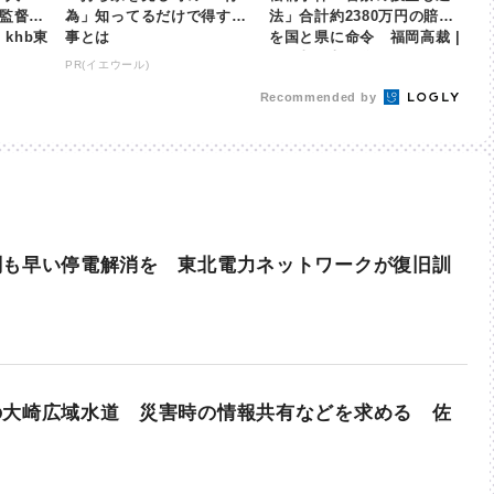
監督に2
為」知ってるだけで得する
法」合計約2380万円の賠償
 khb東
事とは
を国と県に命令 福岡高裁 |
khb東日本放送
PR(イエウール)
Recommended by
刻も早い停電解消を 東北電力ネットワークが復旧訓
の大崎広域水道 災害時の情報共有などを求める 佐