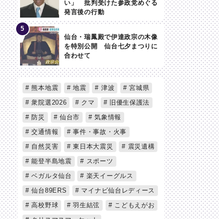
い」 批判受けた参政党めぐる
発言後の行動
仙台・瑞鳳殿で伊達政宗の木像
を特別公開 仙台七夕まつりに
合わせて
熊本地震
地震
津波
宮城県
衆院選2026
クマ
旧優生保護法
防災
仙台市
気象情報
交通情報
事件・事故・火事
自然災害
東日本大震災
震災遺構
能登半島地震
スポーツ
ベガルタ仙台
楽天イーグルス
仙台89ERS
マイナビ仙台レディース
高校野球
羽生結弦
こどもえがお