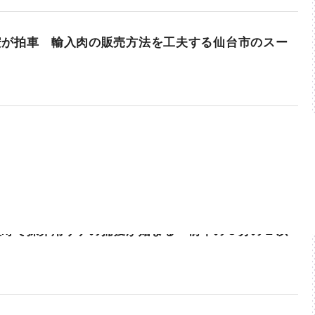
安が拍車 輸入肉の販売方法を工夫する仙台市のスー
陸町で採卵用サケの捕獲が始まる 前年の３分の１以