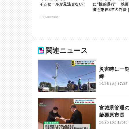
イムセールが見逃せない！
に“性的暴行” 映画
審も懲役8年の判決 |
日本放送
PR(Amazon)
関連ニュース
災害時に一
練
10/25 (火) 17:35
宮城県管理
藤栗原市長
10/25 (火) 17:40