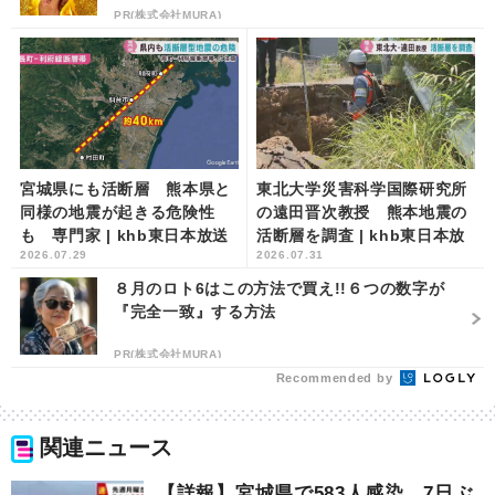
PR(株式会社MURA)
宮城県にも活断層 熊本県と
東北大学災害科学国際研究所
同様の地震が起きる危険性
の遠田晋次教授 熊本地震の
も 専門家 | khb東日本放送
活断層を調査 | khb東日本放
2026.07.29
2026.07.31
送
８月のロト6はこの方法で買え!!６つの数字が
『完全一致』する方法
PR(株式会社MURA)
Recommended by
関連ニュース
【詳報】宮城県で583人感染 7日ぶ