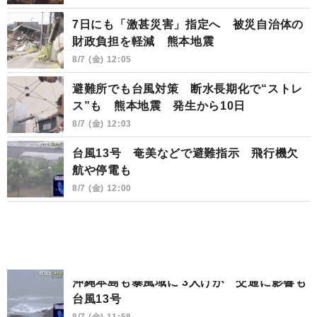
7日にも「激甚災害」指定へ 被災自治体の
財政負担を軽減 熊本地震
8/7 (金) 12:05
避難所でも台風対策 断水長期化で“ストレ
ス”も 熊本地震 発生から10日
8/7 (金) 12:03
台風13号 奄美などで避難指示 飛行機欠
航や停電も
8/7 (金) 12:00
沖縄本島も暴風域に 3人けが 交通に影響も
台風13号
8/7 (金) 11:58