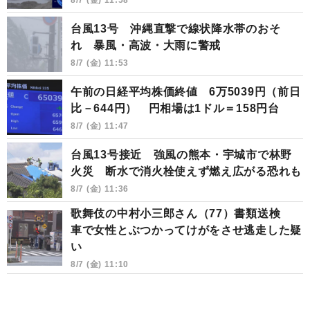
台風13号 沖縄直撃で線状降水帯のおそ
れ 暴風・高波・大雨に警戒
8/7 (金) 11:53
午前の日経平均株価終値 6万5039円（前日
比－644円） 円相場は1ドル＝158円台
8/7 (金) 11:47
台風13号接近 強風の熊本・宇城市で林野
火災 断水で消火栓使えず燃え広がる恐れも
8/7 (金) 11:36
歌舞伎の中村小三郎さん（77）書類送検
車で女性とぶつかってけがをさせ逃走した疑
い
8/7 (金) 11:10