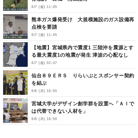
8/7 (金) 11:45
熊本ガス爆発受け 大規模施設のガス設備再
点検を要請
8/7 (金) 11:45
【地震】宮城県内で震度1 三陸沖を震源とす
る最大震度1の地震が発生 津波の心配なし
8/7 (金) 02:47
仙台８９ＥＲＳ りらいぶとスポンサー契約
を結ぶ
8/6 (木) 18:50
宮城大学がデザイン創学群を設置へ「ＡＩで
は代替できない人材を」
8/6 (木) 18:50