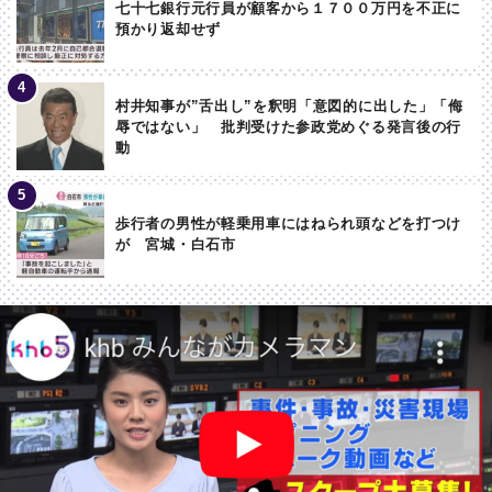
七十七銀行元行員が顧客から１７００万円を不正に
預かり返却せず
村井知事が”舌出し”を釈明「意図的に出した」「侮
辱ではない」 批判受けた参政党めぐる発言後の行
動
歩行者の男性が軽乗用車にはねられ頭などを打つけ
が 宮城・白石市