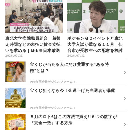
東北大学病院職員組合 着替
ポケモンＧＯイベントと東北
え時間などの未払い賃金支払
大学入試が重なる１１月 仙
いを求める | khb東日本放送
台市が受験生への配慮を検討
2026.07.31
2026.07.31
へ | khb東日本放送
宝くじが当たる人にだけ共通する“ある特
徴”とは？
PR(合同会社デジタルファーム )
宝くじ狙うなら今！金運上げた当選者が暴露
PR(合同会社デジタルファーム )
８月のロト6はこの方法で買え!!６つの数字が
『完全一致』する方法