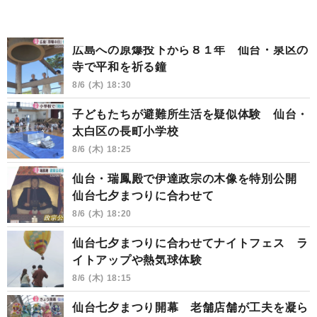
広島への原爆投下から８１年 仙台・泉区の
寺で平和を祈る鐘
8/6 (木) 18:30
子どもたちが避難所生活を疑似体験 仙台・
太白区の長町小学校
8/6 (木) 18:25
仙台・瑞鳳殿で伊達政宗の木像を特別公開
仙台七夕まつりに合わせて
8/6 (木) 18:20
仙台七夕まつりに合わせてナイトフェス ラ
イトアップや熱気球体験
8/6 (木) 18:15
仙台七夕まつり開幕 老舗店舗が工夫を凝ら