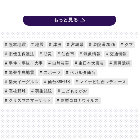
もっと見る
熊本地震
地震
津波
宮城県
衆院選2026
クマ
旧優生保護法
防災
仙台市
気象情報
交通情報
事件・事故・火事
自然災害
東日本大震災
震災遺構
能登半島地震
スポーツ
ベガルタ仙台
楽天イーグルス
仙台89ERS
マイナビ仙台レディース
高校野球
羽生結弦
こどもえがお
クリスマスマーケット
新型コロナウイルス