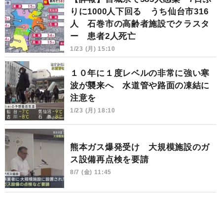
りに1000人下回る うち仙台市316
人 石巻市の高齢者施設でクラスタ
ー 患者2人死亡
1/23 (月) 15:10
１０年に１度レベルの非常に強い寒
波が襲来へ 水道管や路面の凍結に
注意を
1/23 (月) 18:10
熊本ガス爆発受け 大規模施設のガ
ス設備再点検を要請
8/7 (金) 11:45