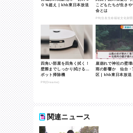
０％超え | khb東日本放送
こどもたちが生きや
会とは
PR(住友生命福祉文化財団
四角い部屋を四角く拭く！
崖崩れで神社の壁
壁際までしっかり拭けるロ
雨の影響か 仙台・
ボット掃除機
区 | khb東日本放送
PR(Dreame)
関連ニュース