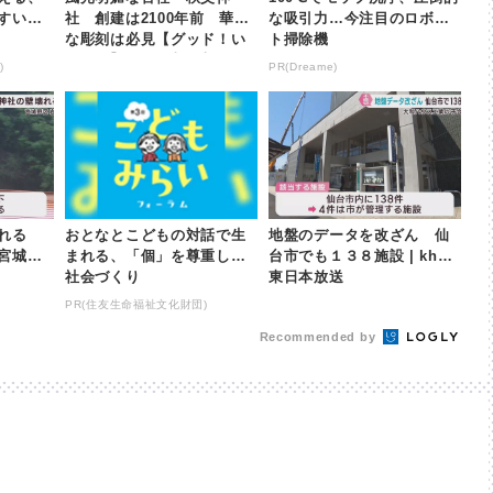
すい社
社 創建は2100年前 華麗
な吸引力…今注目のロボッ
な彫刻は必見【グッド！い
ト掃除機
ちおし】 | khb東日本放送
)
PR(Dreame)
壊れる
おとなとこどもの対話で生
地盤のデータを改ざん 仙
宮城野
まれる、「個」を尊重した
台市でも１３８施設 | khb
社会づくり
東日本放送
PR(住友生命福祉文化財団)
Recommended by