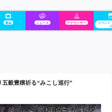
番組
ニュース
アナウンサー
イベント
五穀豊穣祈る“みこし巡行”