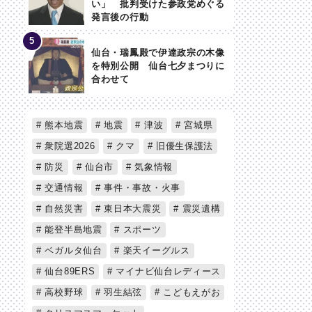
い」 批判受けた参政党めぐる
発言後の行動
仙台・瑞鳳殿で伊達政宗の木像
を特別公開 仙台七夕まつりに
合わせて
熊本地震
地震
津波
宮城県
衆院選2026
クマ
旧優生保護法
防災
仙台市
気象情報
交通情報
事件・事故・火事
自然災害
東日本大震災
震災遺構
能登半島地震
スポーツ
ベガルタ仙台
楽天イーグルス
仙台89ERS
マイナビ仙台レディース
高校野球
羽生結弦
こどもえがお