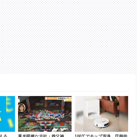
える、
風光明媚な古社・秩父神
100℃でモップ洗浄、圧倒的