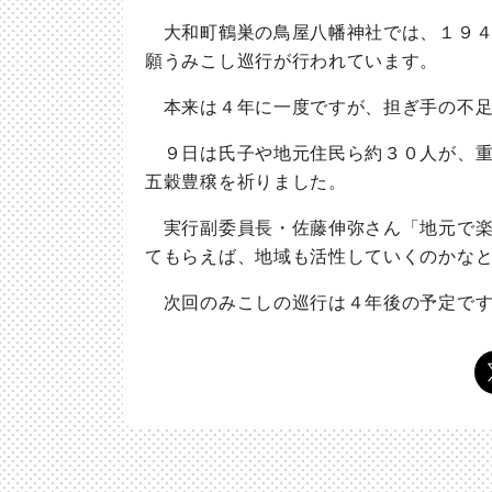
大和町鶴巣の鳥屋八幡神社では、１９４
願うみこし巡行が行われています。
本来は４年に一度ですが、担ぎ手の不足
９日は氏子や地元住民ら約３０人が、重
五穀豊穣を祈りました。
実行副委員長・佐藤伸弥さん「地元で楽
てもらえば、地域も活性していくのかな
次回のみこしの巡行は４年後の予定で