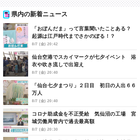
県内の新着ニュース
「おぼんだま」って言葉聞いたことある？
起源は江戸時代までさかのぼる！？
8/7 (金) 20:42
仙台空港でスカイマークが七夕イベント 浴
衣や吹き流しで出迎え
8/7 (金) 20:40
「仙台七夕まつり」２日目 初日の人出６６
万人
8/7 (金) 20:40
コロナ助成金を不正受給 気仙沼の工場 宮
城労働局管内で過去最高額
8/7 (金) 20:30