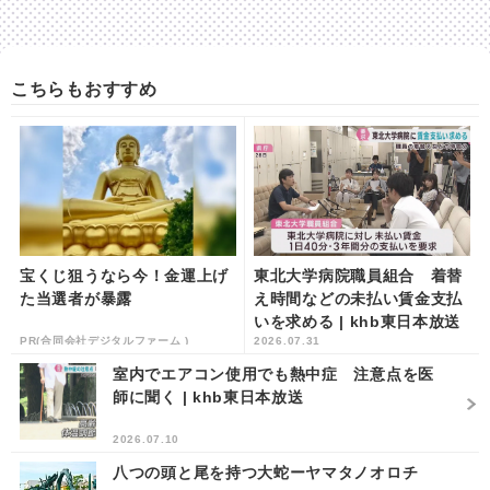
こちらもおすすめ
宝くじ狙うなら今！金運上げ
東北大学病院職員組合 着替
た当選者が暴露
え時間などの未払い賃金支払
いを求める | khb東日本放送
PR(合同会社デジタルファーム )
2026.07.31
室内でエアコン使用でも熱中症 注意点を医
師に聞く | khb東日本放送
2026.07.10
八つの頭と尾を持つ大蛇ーヤマタノオロチ