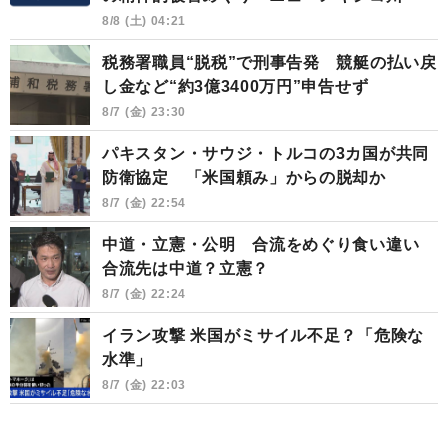
8/8 (土) 04:21
税務署職員“脱税”で刑事告発 競艇の払い戻
し金など“約3億3400万円”申告せず
8/7 (金) 23:30
パキスタン・サウジ・トルコの3カ国が共同
防衛協定 「米国頼み」からの脱却か
8/7 (金) 22:54
中道・立憲・公明 合流をめぐり食い違い
合流先は中道？立憲？
8/7 (金) 22:24
イラン攻撃 米国がミサイル不足？「危険な
水準」
8/7 (金) 22:03