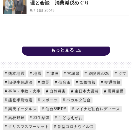
理と会談 消費減税めぐり
8/7 (金) 20:43
もっと見る
熊本地震
地震
津波
宮城県
衆院選2026
クマ
旧優生保護法
防災
仙台市
気象情報
交通情報
事件・事故・火事
自然災害
東日本大震災
震災遺構
能登半島地震
スポーツ
ベガルタ仙台
楽天イーグルス
仙台89ERS
マイナビ仙台レディース
高校野球
羽生結弦
こどもえがお
クリスマスマーケット
新型コロナウイルス