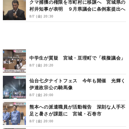
クマ捕獲の権限を市町村に移譲へ 宮城県の
村井知事が表明 ９月県議会に条例案提出へ
8/7 (金) 20:30
中学生が質疑 宮城・亘理町で「模擬議会」
8/7 (金) 20:20
仙台七夕ナイトフェス 今年も開催 光輝く
伊達政宗公の騎馬像
8/7 (金) 20:00
熊本への派遣職員が活動報告 深刻な人手不
足と暑さが課題に 宮城・石巻市
8/7 (金) 20:00