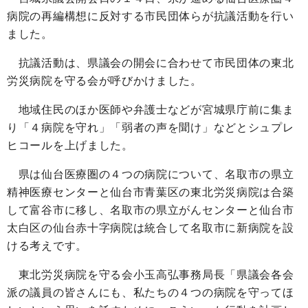
病院の再編構想に反対する市民団体らが抗議活動を行い
ました。
抗議活動は、県議会の開会に合わせて市民団体の東北
労災病院を守る会が呼びかけました。
地域住民のほか医師や弁護士などが宮城県庁前に集ま
り「４病院を守れ」「弱者の声を聞け」などとシュプレ
ヒコールを上げました。
県は仙台医療圏の４つの病院について、名取市の県立
精神医療センターと仙台市青葉区の東北労災病院は合築
して富谷市に移し、名取市の県立がんセンターと仙台市
太白区の仙台赤十字病院は統合して名取市に新病院を設
ける考えです。
東北労災病院を守る会小玉高弘事務局長「県議会各会
派の議員の皆さんにも、私たちの４つの病院を守ってほ