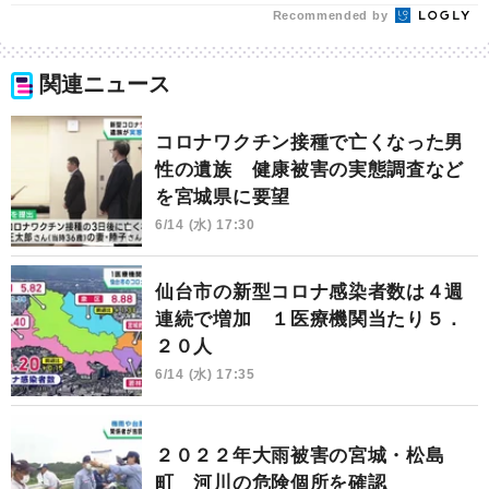
Recommended by
関連ニュース
コロナワクチン接種で亡くなった男
性の遺族 健康被害の実態調査など
を宮城県に要望
6/14 (水) 17:30
仙台市の新型コロナ感染者数は４週
連続で増加 １医療機関当たり５．
２０人
6/14 (水) 17:35
２０２２年大雨被害の宮城・松島
町 河川の危険個所を確認