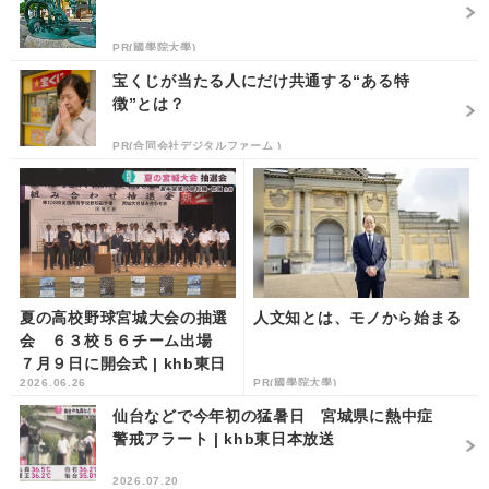
PR(國學院大學)
宝くじが当たる人にだけ共通する“ある特
徴”とは？
PR(合同会社デジタルファーム )
夏の高校野球宮城大会の抽選
人文知とは、モノから始まる
会 ６３校５６チーム出場
７月９日に開会式 | khb東日
2026.06.26
PR(國學院大學)
本放送
仙台などで今年初の猛暑日 宮城県に熱中症
警戒アラート | khb東日本放送
2026.07.20