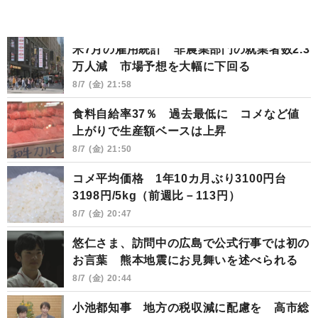
米7月の雇用統計 非農業部門の就業者数2.3
万人減 市場予想を大幅に下回る
8/7 (金) 21:58
食料自給率37％ 過去最低に コメなど値
上がりで生産額ベースは上昇
8/7 (金) 21:50
コメ平均価格 1年10カ月ぶり3100円台
3198円/5kg（前週比－113円）
8/7 (金) 20:47
悠仁さま、訪問中の広島で公式行事では初の
お言葉 熊本地震にお見舞いを述べられる
8/7 (金) 20:44
小池都知事 地方の税収減に配慮を 高市総