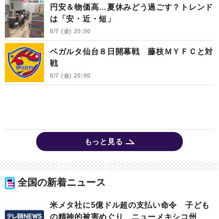
円安＆物価高…夏休みどう過ごす？トレンド
は「安・近・短」
8/7 (金) 20:00
ベガルタ仙台８日開幕戦 藤枝ＭＹＦＣと対
戦
8/7 (金) 20:00
もっと見る
全国の新着ニュース
米メタ社に5億ドル超の支払い命令 子ども
の精神的被害めぐり ニューメキシコ州