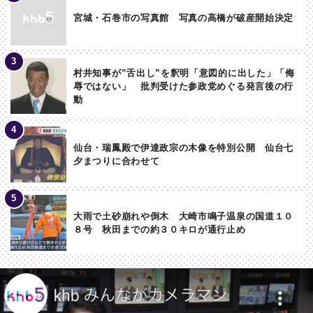
宮城・石巻市の写真館 写真の高橋が破産開始決定
村井知事が”舌出し”を釈明「意図的に出した」「侮
辱ではない」 批判受けた参政党めぐる発言後の行
動
仙台・瑞鳳殿で伊達政宗の木像を特別公開 仙台七
夕まつりに合わせて
大雨で土砂崩れや倒木 大崎市鳴子温泉の国道１０
８号 秋田までの約３０キロが通行止め