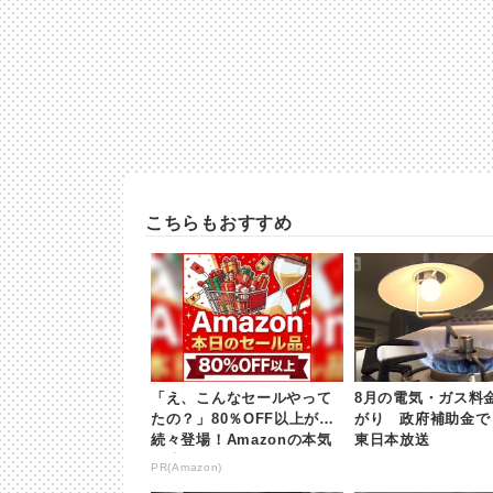
こちらもおすすめ
「え、こんなセールやって
8月の電気・ガス料
たの？」80％OFF以上が
がり 政府補助金で |
続々登場！Amazonの本気
東日本放送
が凄すぎる
PR(Amazon)