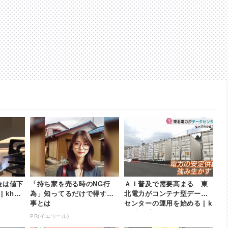
金は値下
「持ち家を売る時のNG行
ＡＩ普及で需要高まる 東
 khb
為」知ってるだけで得する
北電力がコンテナ型データ
事とは
センターの運用を始める | k
hb東日本放送
PR(イエウール)