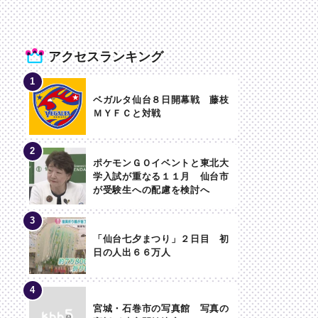
アクセスランキング
ベガルタ仙台８日開幕戦 藤枝
ＭＹＦＣと対戦
ポケモンＧＯイベントと東北大
学入試が重なる１１月 仙台市
が受験生への配慮を検討へ
「仙台七夕まつり」２日目 初
日の人出６６万人
宮城・石巻市の写真館 写真の