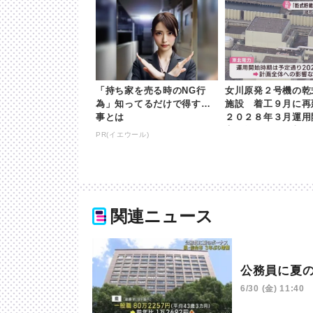
「持ち家を売る時のNG行
女川原発２号機の乾
為」知ってるだけで得する
施設 着工９月に
事とは
２０２８年３月運用
変更無し | khb東
PR(イエウール)
関連ニュース
公務員に夏
6/30 (金) 11:40