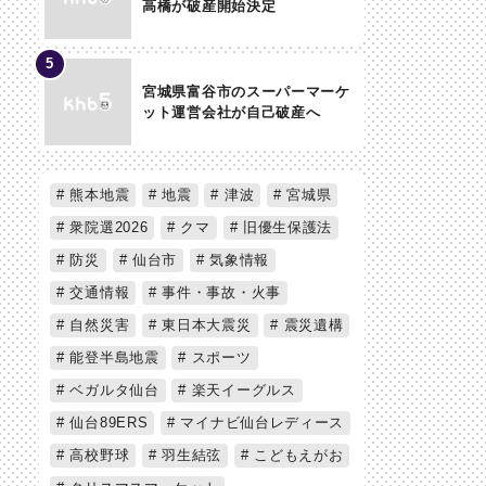
高橋が破産開始決定
宮城県富谷市のスーパーマーケ
ット運営会社が自己破産へ
熊本地震
地震
津波
宮城県
衆院選2026
クマ
旧優生保護法
防災
仙台市
気象情報
交通情報
事件・事故・火事
自然災害
東日本大震災
震災遺構
能登半島地震
スポーツ
ベガルタ仙台
楽天イーグルス
仙台89ERS
マイナビ仙台レディース
高校野球
羽生結弦
こどもえがお