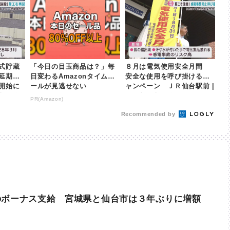
式貯蔵
「今日の目玉商品は？」毎
８月は電気使用安全月間
再延期
日変わるAmazonタイムセ
安全な使用を呼び掛けるキ
開始に
ールが見逃せない
ャンペーン ＪＲ仙台駅前 |
日本放送
khb東日本放送
PR(Amazon)
Recommended by
のボーナス支給 宮城県と仙台市は３年ぶりに増額