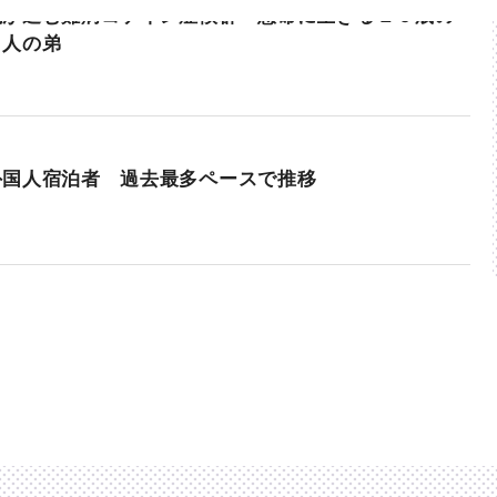
化が進む難病コケイン症候群 懸命に生きる１６歳の
２人の弟
外国人宿泊者 過去最多ペースで推移