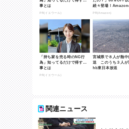
為」知ってるだけで得する
たの？」80％OFF
事とは
続々登場！Amazo
が凄すぎる
PR(イエウール)
PR(Amazon)
「持ち家を売る時のNG行
宮城県で８人が熱中
為」知ってるだけで得する
送 このうち３人が重
事とは
hb東日本放送
PR(イエウール)
関連ニュース