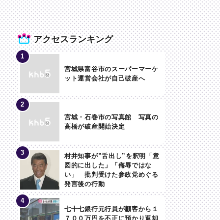
アクセスランキング
宮城県富谷市のスーパーマーケ
ット運営会社が自己破産へ
宮城・石巻市の写真館 写真の
高橋が破産開始決定
村井知事が”舌出し”を釈明「意
図的に出した」「侮辱ではな
い」 批判受けた参政党めぐる
発言後の行動
七十七銀行元行員が顧客から１
７００万円を不正に預かり返却