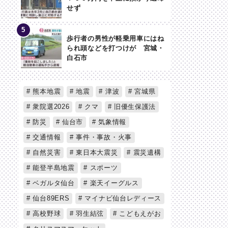
せず
歩行者の男性が軽乗用車にはね
られ頭などを打つけが 宮城・
白石市
熊本地震
地震
津波
宮城県
衆院選2026
クマ
旧優生保護法
防災
仙台市
気象情報
交通情報
事件・事故・火事
自然災害
東日本大震災
震災遺構
能登半島地震
スポーツ
ベガルタ仙台
楽天イーグルス
仙台89ERS
マイナビ仙台レディース
高校野球
羽生結弦
こどもえがお