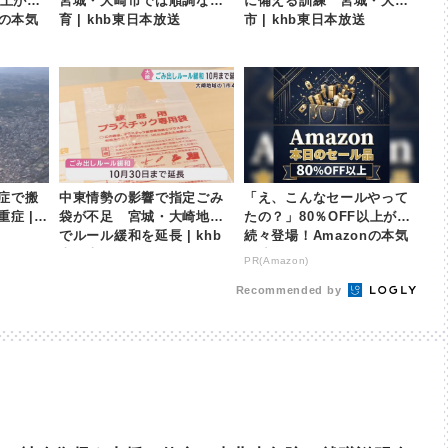
以上が
宮城・大崎市では順調な生
に備える訓練 宮城・大崎
nの本気
育 | khb東日本放送
市 | khb東日本放送
症で搬
中東情勢の影響で指定ごみ
「え、こんなセールやって
症 | k
袋が不足 宮城・大崎地域
たの？」80％OFF以上が
でルール緩和を延長 | khb
続々登場！Amazonの本気
東日本放送
が凄すぎる
PR(Amazon)
Recommended by