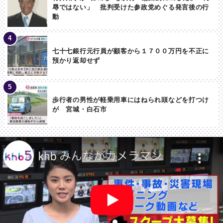
辱ではない」 批判受けた参政党めぐる発言後の行
動
七十七銀行元行員が顧客から１７００万円を不正に
預かり返却せず
歩行者の男性が軽乗用車にはねられ頭などを打つけ
が 宮城・白石市