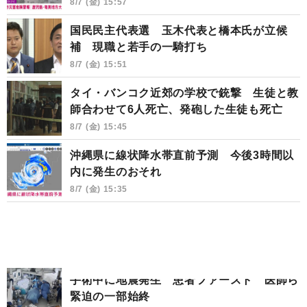
8/7 (金) 15:57
国民民主代表選 玉木代表と橋本氏が立候
補 現職と若手の一騎打ち
8/7 (金) 15:51
タイ・バンコク近郊の学校で銃撃 生徒と教
師合わせて6人死亡、発砲した生徒も死亡
8/7 (金) 15:45
沖縄県に線状降水帯直前予測 今後3時間以
内に発生のおそれ
8/7 (金) 15:35
手術中に地震発生 患者ファースト 医師ら
緊迫の一部始終