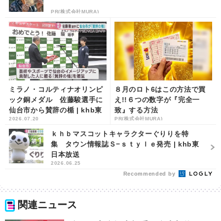
PR(株式会社MURA)
ミラノ・コルティナオリンピ
８月のロト6はこの方法で買
ック銅メダル 佐藤駿選手に
え!!６つの数字が『完全一
仙台市から賛辞の楯 | khb東
致』する方法
2026.07.20
PR(株式会社MURA)
日本放送
ｋｈｂマスコットキャラクターぐりりを特
集 タウン情報誌Ｓ−ｓｔｙｌｅ発売 | khb東
日本放送
2026.06.25
Recommended by
関連ニュース