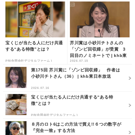
宝くじが当たる人にだけ共通
芥川賞は小砂川チトさんの
する“ある特徴”とは？
「ゾンビ回収婦」が受賞 3
回目のノミネートで | khb東
PR(合同会社デジタルファーム )
2026.07.15
日本放送
第175回 芥川賞に「ゾンビ回収婦」 作者は
小砂川チトさん（36） | khb東日本放送
2026.07.16
宝くじが当たる人にだけ共通する“ある特
徴”とは？
PR(合同会社デジタルファーム )
８月のロト6はこの方法で買え!!６つの数字が
『完全一致』する方法