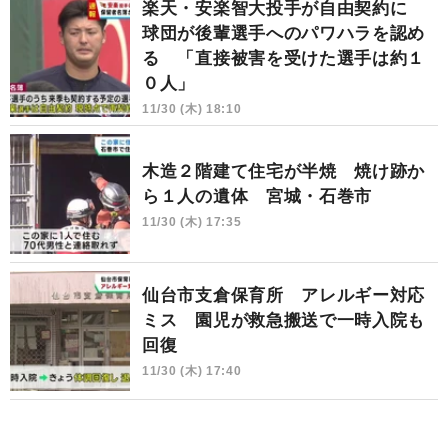
楽天・安楽智大投手が自由契約に
球団が後輩選手へのパワハラを認め
る 「直接被害を受けた選手は約１
０人」
11/30 (木) 18:10
木造２階建て住宅が半焼 焼け跡か
ら１人の遺体 宮城・石巻市
11/30 (木) 17:35
仙台市支倉保育所 アレルギー対応
ミス 園児が救急搬送で一時入院も
回復
11/30 (木) 17:40