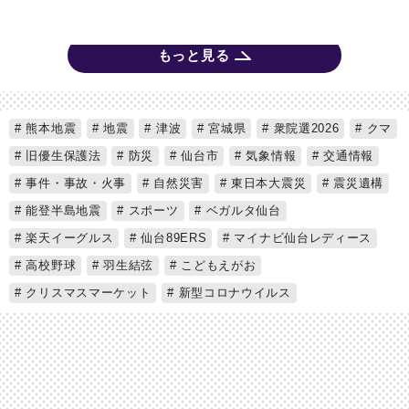
もっと見る
熊本地震
地震
津波
宮城県
衆院選2026
クマ
旧優生保護法
防災
仙台市
気象情報
交通情報
事件・事故・火事
自然災害
東日本大震災
震災遺構
能登半島地震
スポーツ
ベガルタ仙台
楽天イーグルス
仙台89ERS
マイナビ仙台レディース
高校野球
羽生結弦
こどもえがお
クリスマスマーケット
新型コロナウイルス