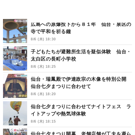
広島への原爆投下から８１年 仙台・泉区の
寺で平和を祈る鐘
8/6 (木) 18:30
子どもたちが避難所生活を疑似体験 仙台・
太白区の長町小学校
8/6 (木) 18:25
仙台・瑞鳳殿で伊達政宗の木像を特別公開
仙台七夕まつりに合わせて
8/6 (木) 18:20
仙台七夕まつりに合わせてナイトフェス ラ
イトアップや熱気球体験
8/6 (木) 18:15
仙台七夕まつり開幕 老舗店舗が工夫を凝ら