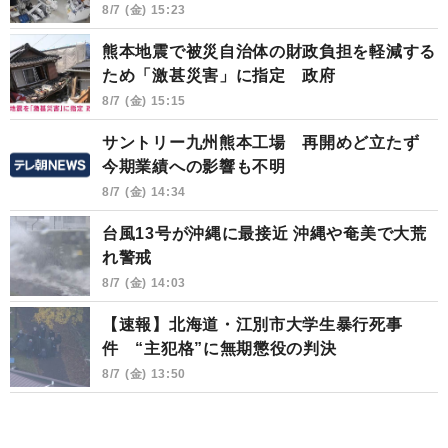
8/7 (金) 15:23
熊本地震で被災自治体の財政負担を軽減する
ため「激甚災害」に指定 政府
8/7 (金) 15:15
サントリー九州熊本工場 再開めど立たず
今期業績への影響も不明
8/7 (金) 14:34
台風13号が沖縄に最接近 沖縄や奄美で大荒
れ警戒
8/7 (金) 14:03
【速報】北海道・江別市大学生暴行死事
件 “主犯格”に無期懲役の判決
8/7 (金) 13:50