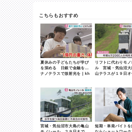
こちらもおすすめ
夏休みの子どもたちが学び
リフトに代わりモノ
を深める 日銀で金融を
ル 宮城・気仙沼大
ナノテラスで放射光を | kh
山テラスが１９日オー
b東日本放送
khb東日本放送
宮城・気仙沼市大島の亀山
短期・単発バイトを
モノレール ２９日まで臨
ならショットワーク