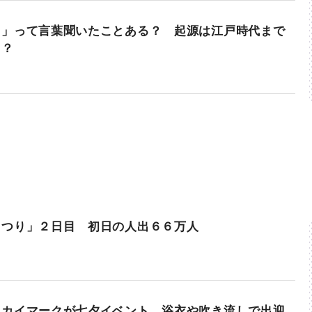
ま」って言葉聞いたことある？ 起源は江戸時代まで
！？
まつり」２日目 初日の人出６６万人
スカイマークが七夕イベント 浴衣や吹き流しで出迎