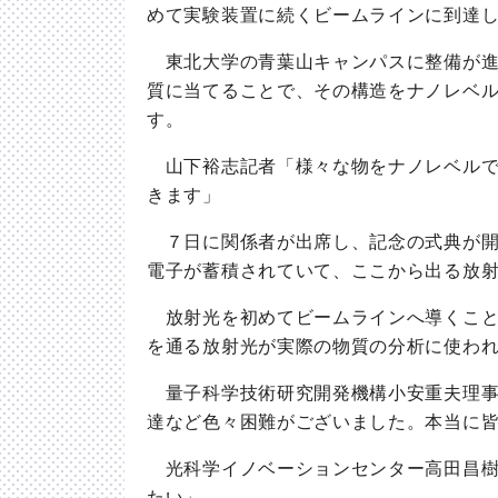
めて実験装置に続くビームラインに到達
東北大学の青葉山キャンパスに整備が進
質に当てることで、その構造をナノレベ
す。
山下裕志記者「様々な物をナノレベルで
きます」
７日に関係者が出席し、記念の式典が開
電子が蓄積されていて、ここから出る放
放射光を初めてビームラインへ導くこと
を通る放射光が実際の物質の分析に使わ
量子科学技術研究開発機構小安重夫理事
達など色々困難がございました。本当に
光科学イノベーションセンター高田昌樹
たい」