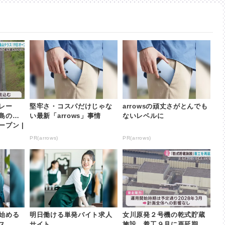
レー
堅牢さ・コスパだけじゃな
arrowsの頑丈さがとんでも
島の亀
い最新「arrows」事情
ないレベルに
プン |
PR(arrows)
PR(arrows)
始める
明日働ける単発バイト求人
女川原発２号機の乾式貯蔵
ス
サイト
施設 着工９月に再延期