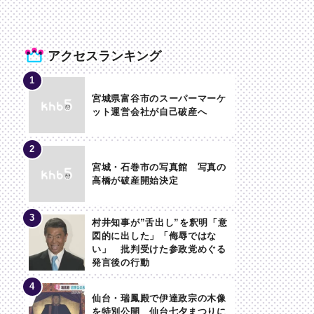
アクセスランキング
宮城県富谷市のスーパーマーケ
ット運営会社が自己破産へ
宮城・石巻市の写真館 写真の
高橋が破産開始決定
村井知事が”舌出し”を釈明「意
図的に出した」「侮辱ではな
い」 批判受けた参政党めぐる
発言後の行動
仙台・瑞鳳殿で伊達政宗の木像
を特別公開 仙台七夕まつりに