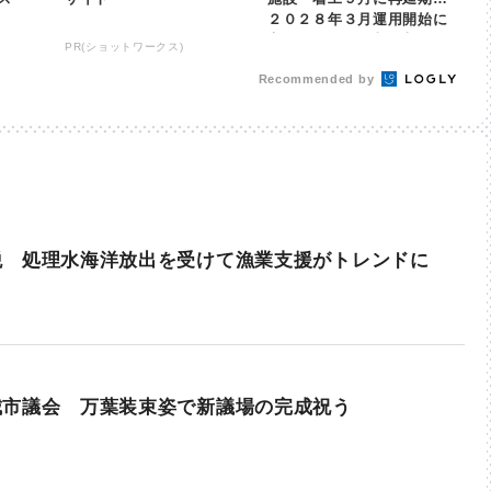
２０２８年３月運用開始に
変更無し | khb東日本放送
PR(ショットワークス)
Recommended by
税 処理水海洋放出を受けて漁業支援がトレンドに
城市議会 万葉装束姿で新議場の完成祝う