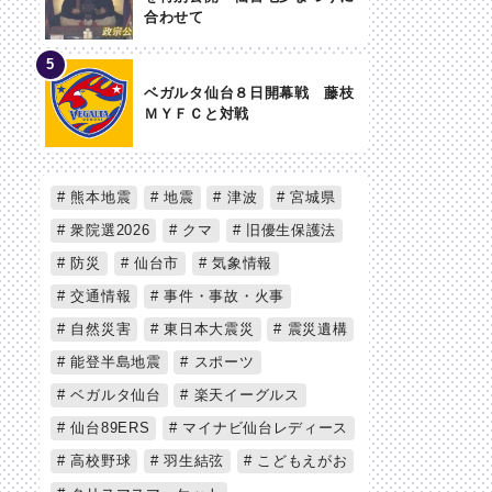
合わせて
ベガルタ仙台８日開幕戦 藤枝
ＭＹＦＣと対戦
熊本地震
地震
津波
宮城県
衆院選2026
クマ
旧優生保護法
防災
仙台市
気象情報
交通情報
事件・事故・火事
自然災害
東日本大震災
震災遺構
能登半島地震
スポーツ
ベガルタ仙台
楽天イーグルス
仙台89ERS
マイナビ仙台レディース
高校野球
羽生結弦
こどもえがお