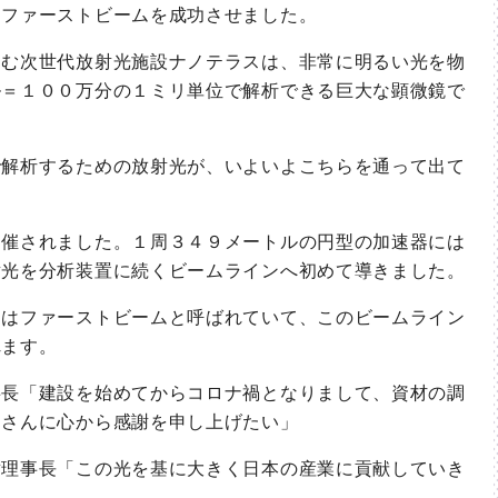
しファーストビームを成功させました。
む次世代放射光施設ナノテラスは、非常に明るい光を物
ル＝１００万分の１ミリ単位で解析できる巨大な顕微鏡で
解析するための放射光が、いよいよこちらを通って出て
催されました。１周３４９メートルの円型の加速器には
射光を分析装置に続くビームラインへ初めて導きました。
はファーストビームと呼ばれていて、このビームライン
れます。
長「建設を始めてからコロナ禍となりまして、資材の調
皆さんに心から感謝を申し上げたい」
理事長「この光を基に大きく日本の産業に貢献していき