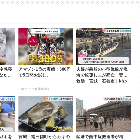
冷感寝
アマゾン1位の実績！380円
夫婦が乗船の小型漁船が漁
なた
で5日間お試し。
港で転覆し夫が死亡 妻は
救助 宮城・石巻市 | khb
東日本放送
PR(ハーブ健康本舗)
ガキを
宮城・南三陸町からカキの
猛暑で熱中症搬送者が増