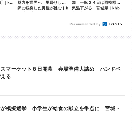
| kh
魅力を世界へ 里帰りし漁
加 一転２４日は雨模様で
師に転身した男性が挑む | k
気温下がる 宮城県 | khb
hb東日本放送
東日本放送
Recommended by
マスマーケット８日開幕 会場準備大詰め ハンドベ
備える
者が模擬選挙 小学生が給食の献立を争点に 宮城・