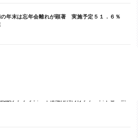
初の年末は忘年会離れが顕著 実施予定５１．６％
業
光施設ナノテラス 本格運用に向けファーストビーム