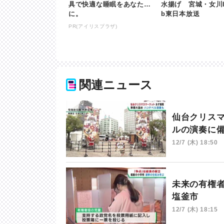
具で快適な睡眠をあなた
水揚げ 宮城・女川町 
に。
b東日本放送
PR(アイリスプラザ)
関連ニュース
仙台クリス
ルの演奏に
12/7 (木) 18:50
未来の有権
塩釜市
12/7 (木) 18:15