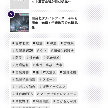
ット運営会社が自己破産へ
仙台七夕ナイトフェス 今年も
開催 光輝く伊達政宗公の騎馬
像
熊本地震
地震
津波
宮城県
衆院選2026
クマ
旧優生保護法
防災
仙台市
気象情報
交通情報
事件・事故・火事
自然災害
東日本大震災
震災遺構
能登半島地震
スポーツ
ベガルタ仙台
楽天イーグルス
仙台89ERS
マイナビ仙台レディース
高校野球
羽生結弦
こどもえがお