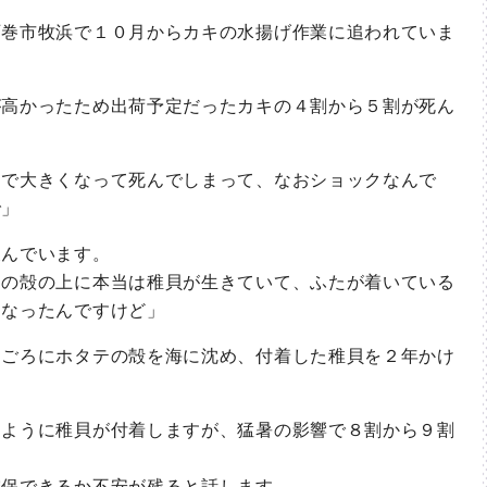
巻市牧浜で１０月からカキの水揚げ作業に追われていま
高かったため出荷予定だったカキの４割から５割が死ん
で大きくなって死んでしまって、なおショックなんで
で」
んでいます。
の殻の上に本当は稚貝が生きていて、ふたが着いている
になったんですけど」
ごろにホタテの殻を海に沈め、付着した稚貝を２年かけ
ように稚貝が付着しますが、猛暑の影響で８割から９割
保できるか不安が残ると話します。