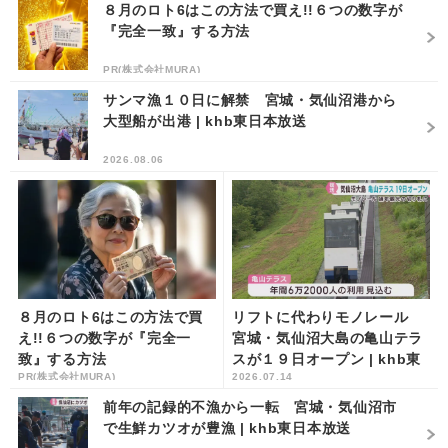
８月のロト6はこの方法で買え!!６つの数字が
『完全一致』する方法
PR(株式会社MURA)
サンマ漁１０日に解禁 宮城・気仙沼港から
大型船が出港 | khb東日本放送
2026.08.06
８月のロト6はこの方法で買
リフトに代わりモノレール
え!!６つの数字が『完全一
宮城・気仙沼大島の亀山テラ
致』する方法
スが１９日オープン | khb東
PR(株式会社MURA)
2026.07.14
日本放送
前年の記録的不漁から一転 宮城・気仙沼市
で生鮮カツオが豊漁 | khb東日本放送