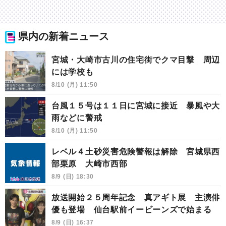
県内の新着ニュース
宮城・大崎市古川の住宅街でクマ目撃 周辺
には学校も
8/10 (月) 11:50
台風１５号は１１日に宮城に接近 暴風や大
雨などに警戒
8/10 (月) 11:50
レベル４土砂災害危険警報は解除 宮城県西
部栗原 大崎市西部
8/9 (日) 18:30
放送開始２５周年記念 真アギト展 主演俳
優も登場 仙台駅前イービーンズで始まる
8/9 (日) 16:37