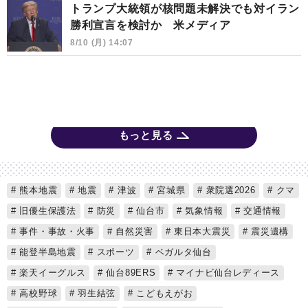
トランプ大統領が核問題未解決でも対イラン
勝利宣言を検討か 米メディア
8/10 (月) 14:07
もっと見る
熊本地震
地震
津波
宮城県
衆院選2026
クマ
旧優生保護法
防災
仙台市
気象情報
交通情報
事件・事故・火事
自然災害
東日本大震災
震災遺構
能登半島地震
スポーツ
ベガルタ仙台
楽天イーグルス
仙台89ERS
マイナビ仙台レディース
高校野球
羽生結弦
こどもえがお