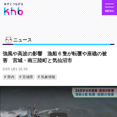
ニュース
強風や高波の影響 漁船６隻が転覆や座礁の被
害 宮城・南三陸町と気仙沼市
2/29 (木) 16:30
県内
宮城県
気象情報