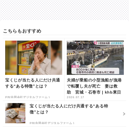
こちらもおすすめ
宝くじが当たる人にだけ共通
夫婦が乗船の小型漁船が漁港
する“ある特徴”とは？
で転覆し夫が死亡 妻は救
助 宮城・石巻市 | khb東日
PR(合同会社デジタルファーム )
2026.07.17
本放送
宝くじが当たる人にだけ共通する“ある特
徴”とは？
PR(合同会社デジタルファーム )