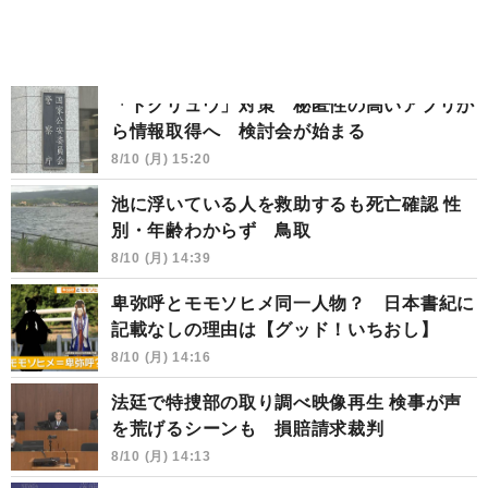
「トクリュウ」対策 秘匿性の高いアプリか
ら情報取得へ 検討会が始まる
8/10 (月) 15:20
池に浮いている人を救助するも死亡確認 性
別・年齢わからず 鳥取
8/10 (月) 14:39
卑弥呼とモモソヒメ同一人物？ 日本書紀に
記載なしの理由は【グッド！いちおし】
8/10 (月) 14:16
法廷で特捜部の取り調べ映像再生 検事が声
を荒げるシーンも 損賠請求裁判
8/10 (月) 14:13