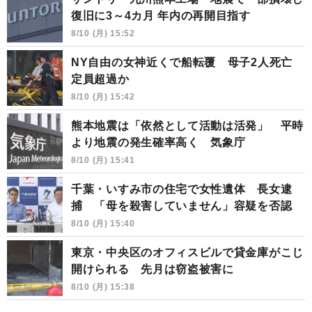
復旧に3～4カ月 年内の再開目指す
8/10 (月) 15:52
NY自由の女神近くで船転覆 母子2人死亡
定員超過か
8/10 (月) 15:42
熊本地震は「依然として活動は活発」 平時
より地震の発生確率高く 気象庁
8/10 (月) 15:41
千葉・いすみ市の住宅で女性遺体 長女逮
捕 「母を殺害していません」容疑を否認
8/10 (月) 15:40
東京・中央区のオフィスビルで貸金庫がこじ
開けられる 先月は窃盗被害に
8/10 (月) 15:38