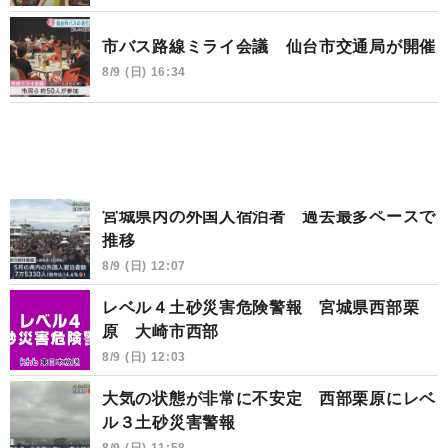
市バス路線ミライ会議 仙台市交通局が開催
8/9 (日) 16:34
宮城県内の外国人宿泊者 過去最多ペースで
推移
8/9 (日) 12:07
レベル４土砂災害危険警報 宮城県西部栗
原 大崎市西部
8/9 (日) 12:03
大気の状態が非常に不安定 西部栗原にレベ
ル３土砂災害警報
8/9 (日) 11:58