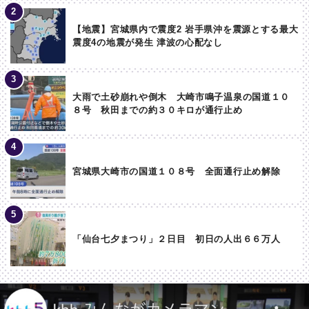
【地震】宮城県内で震度2 岩手県沖を震源とする最大
震度4の地震が発生 津波の心配なし
大雨で土砂崩れや倒木 大崎市鳴子温泉の国道１０
８号 秋田までの約３０キロが通行止め
宮城県大崎市の国道１０８号 全面通行止め解除
「仙台七夕まつり」２日目 初日の人出６６万人