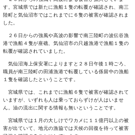
す。宮城県では新たに漁船１隻の転覆が確認され、南三
陸町と気仙沼市ではこれまでに６隻の被害が確認されま
した。
２６日からの強風や高波の影響で南三陸町の波伝谷漁
港で漁船４隻が座礁、気仙沼市の只越漁港で漁船１隻の
転覆が確認されていました。
気仙沼海上保安署によりますと２８日午後１時ごろ、
職員が南三陸町の田浦漁港で転覆している係留中の漁船
１隻を確認したということです。
宮城県では、これまでに漁船６隻で被害が確認されて
いますが、いずれも人は乗っておらずけが人はいませ
ん。油の流出に関する情報も無いということです。
宮城県では１月の大しけでワカメに１１億円以上の被
害が出ていて、地元の漁協では天候の回復を待って被害