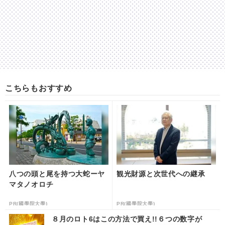
こちらもおすすめ
八つの頭と尾を持つ大蛇ーヤ
観光財源と次世代への継承
マタノオロチ
PR(國學院大學)
PR(國學院大學)
８月のロト6はこの方法で買え!!６つの数字が