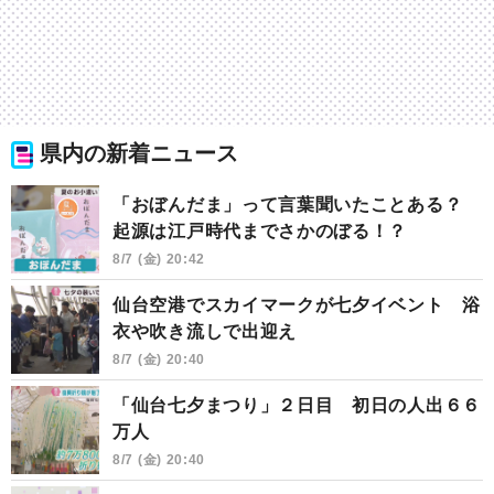
県内の新着ニュース
「おぼんだま」って言葉聞いたことある？
起源は江戸時代までさかのぼる！？
8/7 (金) 20:42
仙台空港でスカイマークが七夕イベント 浴
衣や吹き流しで出迎え
8/7 (金) 20:40
「仙台七夕まつり」２日目 初日の人出６６
万人
8/7 (金) 20:40