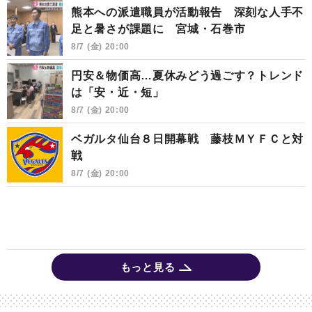
熊本への派遣職員が活動報告 深刻な人手不
足と暑さが課題に 宮城・石巻市
8/7 (金) 20:00
円安＆物価高…夏休みどう過ごす？トレンド
は「安・近・短」
8/7 (金) 20:00
ベガルタ仙台８日開幕戦 藤枝ＭＹＦＣと対
戦
8/7 (金) 20:00
もっと見る