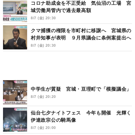
コロナ助成金を不正受給 気仙沼の工場 宮
城労働局管内で過去最高額
8/7 (金) 20:30
クマ捕獲の権限を市町村に移譲へ 宮城県の
村井知事が表明 ９月県議会に条例案提出へ
8/7 (金) 20:30
中学生が質疑 宮城・亘理町で「模擬議会」
8/7 (金) 20:20
仙台七夕ナイトフェス 今年も開催 光輝く
伊達政宗公の騎馬像
8/7 (金) 20:00