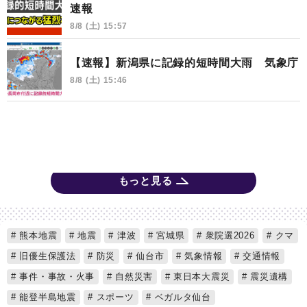
速報
8/8 (土) 15:57
【速報】新潟県に記録的短時間大雨 気象庁
8/8 (土) 15:46
もっと見る
熊本地震
地震
津波
宮城県
衆院選2026
クマ
旧優生保護法
防災
仙台市
気象情報
交通情報
事件・事故・火事
自然災害
東日本大震災
震災遺構
能登半島地震
スポーツ
ベガルタ仙台