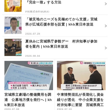
『完全一致』する方法
PR(株式会社MURA)
「被災地のニーズを見極めてから支援」宮城
県が広域応援本部を設置 | khb東日本放送
2026.07.29
夏休みに宮城県庁参観デー 村井知事が参加
者を案内 | khb東日本放送
2026.08.04
宮城県立劇場の整備費用を調
中東情勢混乱が長期化し資金
達 公募地方債を発行へ | kh
繰りが悪化 中小企業支援を
b東日本放送
村井知事に要望 宮城県商工
2026.07.08
2026.07.13
会議所連合会 | khb東日本