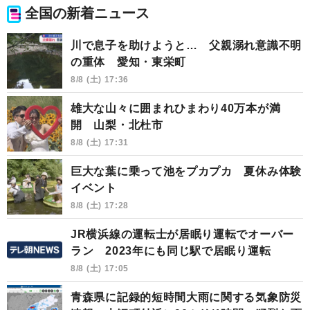
全国の新着ニュース
川で息子を助けようと… 父親溺れ意識不明
の重体 愛知・東栄町
8/8 (土) 17:36
雄大な山々に囲まれひまわり40万本が満
開 山梨・北杜市
8/8 (土) 17:31
巨大な葉に乗って池をプカプカ 夏休み体験
イベント
8/8 (土) 17:28
JR横浜線の運転士が居眠り運転でオーバー
ラン 2023年にも同じ駅で居眠り運転
8/8 (土) 17:05
青森県に記録的短時間大雨に関する気象防災