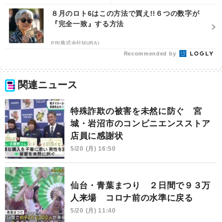
放送
８月のロト6はこの方法で買え!!６つの数字が
『完全一致』する方法
PR(株式会社MURA)
Recommended by
関連ニュース
特殊詐欺の被害を未然に防ぐ 宮
城・岩沼市のコンビニエンスストア
店員に感謝状
5/20 (月) 16:50
仙台・青葉まつり ２日間で９３万
人来場 コロナ前の水準に戻る
5/20 (月) 11:40