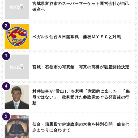
宮城県富谷市のスーパーマーケット運営会社が自己
破産へ
ベガルタ仙台８日開幕戦 藤枝ＭＹＦＣと対戦
宮城・石巻市の写真館 写真の高橋が破産開始決定
村井知事が”舌出し”を釈明「意図的に出した」「侮
辱ではない」 批判受けた参政党めぐる発言後の行
動
仙台・瑞鳳殿で伊達政宗の木像を特別公開 仙台七
夕まつりに合わせて