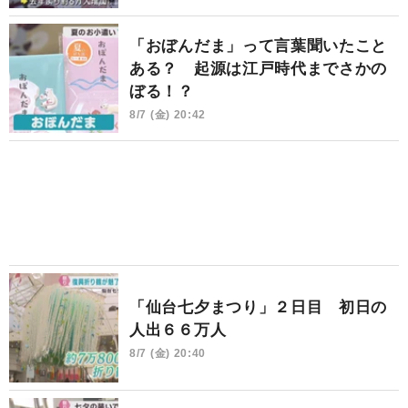
「おぼんだま」って言葉聞いたこと
ある？ 起源は江戸時代までさかの
ぼる！？
8/7 (金) 20:42
「仙台七夕まつり」２日目 初日の
人出６６万人
8/7 (金) 20:40