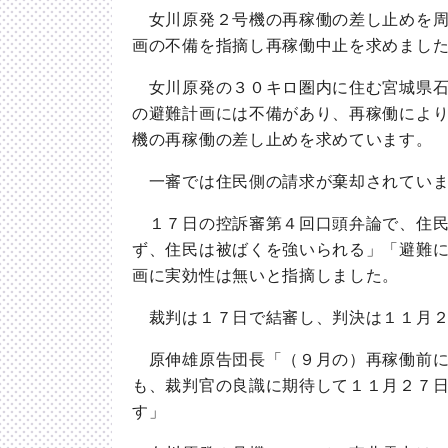
女川原発２号機の再稼働の差し止めを周
画の不備を指摘し再稼働中止を求めまし
女川原発の３０キロ圏内に住む宮城県石
の避難計画には不備があり、再稼働によ
機の再稼働の差し止めを求めています。
一審では住民側の請求が棄却されていま
１７日の控訴審第４回口頭弁論で、住民
ず、住民は被ばくを強いられる」「避難
画に実効性は無いと指摘しました。
裁判は１７日で結審し、判決は１１月２
原伸雄原告団長「（９月の）再稼働前に
も、裁判官の良識に期待して１１月２７
す」