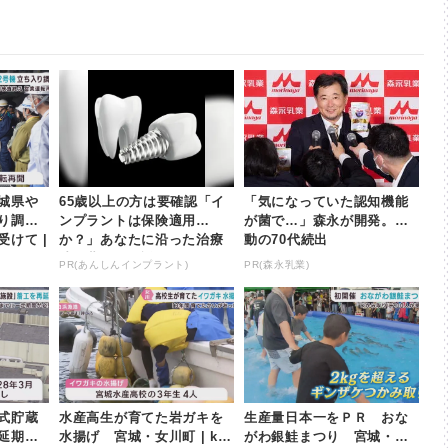
城県や
65歳以上の方は要確認「イ
「気になっていた認知機能
り調
ンプラントは保険適用
が菌で…」森永が開発。感
けて |
か？」あなたに沿った治療
動の70代続出
法や費用を解説
PR(あんしんインプラント)
PR(森永乳業)
式貯蔵
水産高生が育てた岩ガキを
生産量日本一をＰＲ おな
再延期
水揚げ 宮城・女川町 | kh
がわ銀鮭まつり 宮城・女