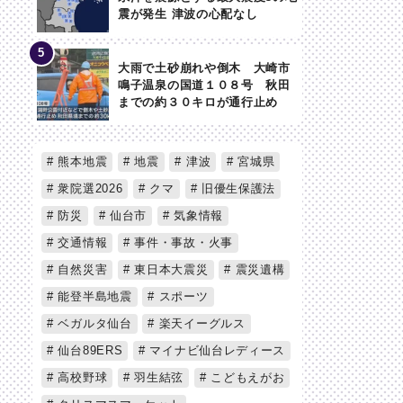
震が発生 津波の心配なし
大雨で土砂崩れや倒木 大崎市
鳴子温泉の国道１０８号 秋田
までの約３０キロが通行止め
熊本地震
地震
津波
宮城県
衆院選2026
クマ
旧優生保護法
防災
仙台市
気象情報
交通情報
事件・事故・火事
自然災害
東日本大震災
震災遺構
能登半島地震
スポーツ
ベガルタ仙台
楽天イーグルス
仙台89ERS
マイナビ仙台レディース
高校野球
羽生結弦
こどもえがお