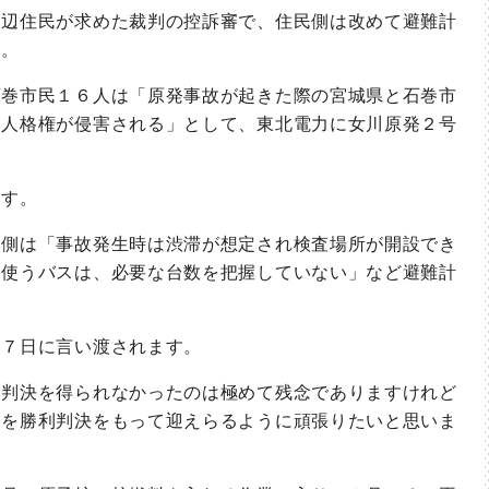
辺住民が求めた裁判の控訴審で、住民側は改めて避難計
た。
巻市民１６人は「原発事故が起きた際の宮城県と石巻市
り人格権が侵害される」として、東北電力に女川原発２号
す。
側は「事故発生時は渋滞が想定され検査場所が開設でき
に使うバスは、必要な台数を把握していない」など避難計
７日に言い渡されます。
判決を得られなかったのは極めて残念でありますけれど
日を勝利判決をもって迎えらるように頑張りたいと思いま