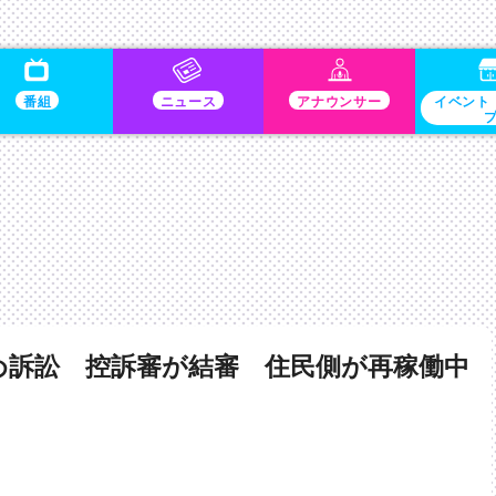
番組
ニュース
アナウンサー
イベント
め訴訟 控訴審が結審 住民側が再稼働中