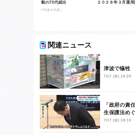
動の70代続出
２０２８年３月運用
変更無し | khb東
PR(森永乳業)
関連ニュース
津波で犠牲
7/17 (水) 18:20
「政府の責
生保護法め
7/17 (水) 18:10