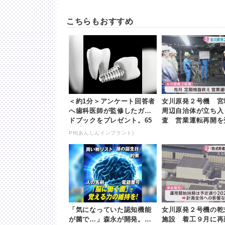
こちらもおすすめ
＜約1分＞アンケート回答者
女川原発２号機 宮
へ歯科医師が監修したガイ
周辺自治体が立ち入
ドブックをプレゼント。65
査 営業運転再開を受
歳以上の方は確認してみて
khb東日本放送
PR(あんしんインプラント)
「気になっていた認知機能
女川原発２号機の乾
が菌で…」森永が開発。感
施設 着工９月に