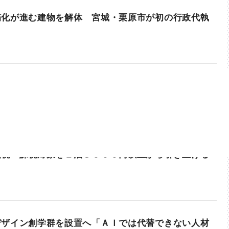
朽化が進む建物を解体 宮城・栗原市が初の行政代執
泊税 課税対象を１泊３０００円以上から引き上げる
デザイン創学群を設置へ「ＡＩでは代替できない人材