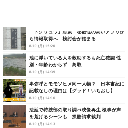
「トクリュウ」対策 秘匿性の高いアプリか
ら情報取得へ 検討会が始まる
8/10 (月) 15:20
池に浮いている人を救助するも死亡確認 性
別・年齢わからず 鳥取
8/10 (月) 14:39
卑弥呼とモモソヒメ同一人物？ 日本書紀に
記載なしの理由は【グッド！いちおし】
8/10 (月) 14:16
法廷で特捜部の取り調べ映像再生 検事が声
を荒げるシーンも 損賠請求裁判
8/10 (月) 14:13