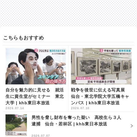
こちらもおすすめ
自分を魅力的に見せる 就活
戦争を後世に伝える写真展
生に資生堂がセミナー 東北
仙台・東北学院大学五橋キャ
大学 | khb東日本放送
ンパス | khb東日本放送
2026.07.14
2026.07.10
男性を脅し財布を奪った疑い 高校生ら３人
逮捕 仙台・若林区 | khb東日本放送
2026.07.07