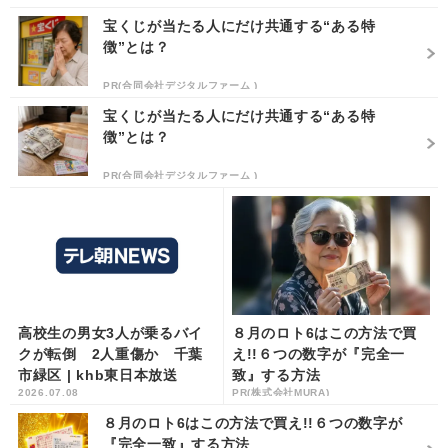
宝くじが当たる人にだけ共通する“ある特
徴”とは？
PR(合同会社デジタルファーム )
宝くじが当たる人にだけ共通する“ある特
徴”とは？
PR(合同会社デジタルファーム )
高校生の男女3人が乗るバイ
８月のロト6はこの方法で買
クが転倒 2人重傷か 千葉
え!!６つの数字が『完全一
市緑区 | khb東日本放送
致』する方法
2026.07.08
PR(株式会社MURA)
８月のロト6はこの方法で買え!!６つの数字が
『完全一致』する方法