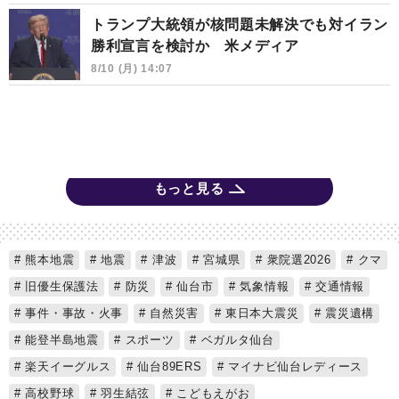
トランプ大統領が核問題未解決でも対イラン
勝利宣言を検討か 米メディア
8/10 (月) 14:07
もっと見る
熊本地震
地震
津波
宮城県
衆院選2026
クマ
旧優生保護法
防災
仙台市
気象情報
交通情報
事件・事故・火事
自然災害
東日本大震災
震災遺構
能登半島地震
スポーツ
ベガルタ仙台
楽天イーグルス
仙台89ERS
マイナビ仙台レディース
高校野球
羽生結弦
こどもえがお