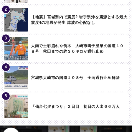
【地震】宮城県内で震度2 岩手県沖を震源とする最大
震度4の地震が発生 津波の心配なし
大雨で土砂崩れや倒木 大崎市鳴子温泉の国道１０
８号 秋田までの約３０キロが通行止め
宮城県大崎市の国道１０８号 全面通行止め解除
「仙台七夕まつり」２日目 初日の人出６６万人