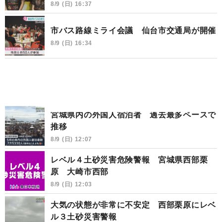
8/9 (日) 16:37
市バス路線ミライ会議 仙台市交通局が開催
8/9 (日) 16:34
宮城県内の外国人宿泊者 過去最多ペースで
推移
8/9 (日) 12:07
レベル４土砂災害危険警報 宮城県西部栗
原 大崎市西部
8/9 (日) 12:03
大気の状態が非常に不安定 西部栗原にレベ
ル３土砂災害警報