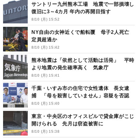
サントリー九州熊本工場 地震で一部損壊し
復旧に3～4カ月 年内の再開目指す
8/10 (月) 15:52
NY自由の女神近くで船転覆 母子2人死亡
定員超過か
8/10 (月) 15:42
熊本地震は「依然として活動は活発」 平時
より地震の発生確率高く 気象庁
8/10 (月) 15:41
千葉・いすみ市の住宅で女性遺体 長女逮
捕 「母を殺害していません」容疑を否認
8/10 (月) 15:40
東京・中央区のオフィスビルで貸金庫がこじ
開けられる 先月は窃盗被害に
8/10 (月) 15:38