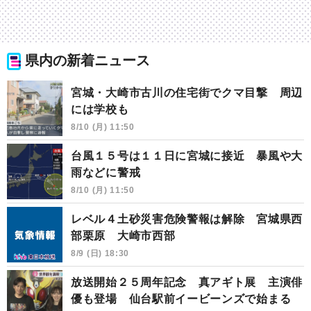
県内の新着ニュース
宮城・大崎市古川の住宅街でクマ目撃 周辺
には学校も
8/10 (月) 11:50
台風１５号は１１日に宮城に接近 暴風や大
雨などに警戒
8/10 (月) 11:50
レベル４土砂災害危険警報は解除 宮城県西
部栗原 大崎市西部
8/9 (日) 18:30
放送開始２５周年記念 真アギト展 主演俳
優も登場 仙台駅前イービーンズで始まる