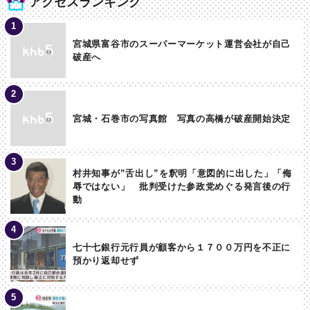
アクセスランキング
宮城県富谷市のスーパーマーケット運営会社が自己
破産へ
宮城・石巻市の写真館 写真の高橋が破産開始決定
村井知事が”舌出し”を釈明「意図的に出した」「侮
辱ではない」 批判受けた参政党めぐる発言後の行
動
七十七銀行元行員が顧客から１７００万円を不正に
預かり返却せず