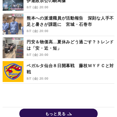
伊達政宗公の騎馬像
8/7 (金) 20:00
熊本への派遣職員が活動報告 深刻な人手不
足と暑さが課題に 宮城・石巻市
8/7 (金) 20:00
円安＆物価高…夏休みどう過ごす？トレンド
は「安・近・短」
8/7 (金) 20:00
ベガルタ仙台８日開幕戦 藤枝ＭＹＦＣと対
戦
8/7 (金) 20:00
もっと見る