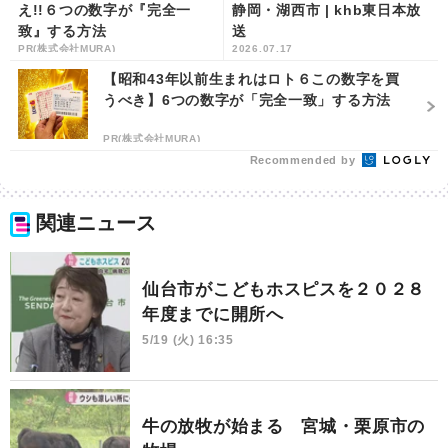
え!!６つの数字が『完全一
静岡・湖西市 | khb東日本放
致』する方法
送
PR(株式会社MURA)
2026.07.17
【昭和43年以前生まれはロト６この数字を買
うべき】6つの数字が「完全一致」する方法
PR(株式会社MURA)
Recommended by
関連ニュース
仙台市がこどもホスピスを２０２８
年度までに開所へ
5/19 (火) 16:35
牛の放牧が始まる 宮城・栗原市の