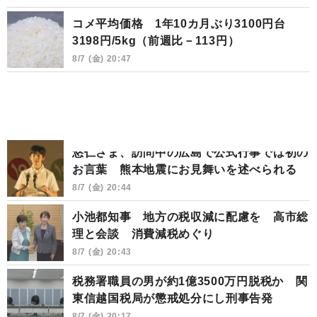
コメ平均価格 1年10カ月ぶり3100円台
3198円/5kg（前週比－113円）
8/7 (金) 20:47
悠仁さま、訪問中の広島で公式行事では初の
お言葉 熊本地震にお見舞いを述べられる
8/7 (金) 20:44
小池都知事 地方の税収減に配慮を 高市総
理と会談 消費減税めぐり
8/7 (金) 20:43
税務署職員の男が約1億3500万円脱税か 関
東信越国税局が懲戒処分にし刑事告発
8/7 (金) 20:17