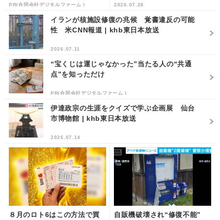
PR(合同会社デジタルファーム )
2026.07.28
イランが核施設修復の兆候 覚書違反の可能
性 米CNN報道 | khb東日本放送
2026.07.11
“宝くじは運じゃなかった”当たる人の“共通
点”を知っただけ
PR(合同会社デジタルファーム )
伊達政宗の生涯をクイズで学ぶ企画展 仙台
市博物館 | khb東日本放送
2026.07.14
８月のロト6はこの方法で買
自販機破壊され“修復不能”