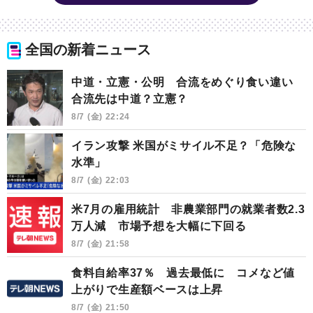
全国の新着ニュース
中道・立憲・公明 合流をめぐり食い違い
合流先は中道？立憲？
8/7 (金) 22:24
イラン攻撃 米国がミサイル不足？「危険な
水準」
8/7 (金) 22:03
米7月の雇用統計 非農業部門の就業者数2.3
万人減 市場予想を大幅に下回る
8/7 (金) 21:58
食料自給率37％ 過去最低に コメなど値
上がりで生産額ベースは上昇
8/7 (金) 21:50