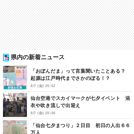
県内の新着ニュース
「おぼんだま」って言葉聞いたことある？
起源は江戸時代までさかのぼる！？
8/7 (金) 20:42
仙台空港でスカイマークが七夕イベント 浴
衣や吹き流しで出迎え
8/7 (金) 20:40
「仙台七夕まつり」２日目 初日の人出６６
万人