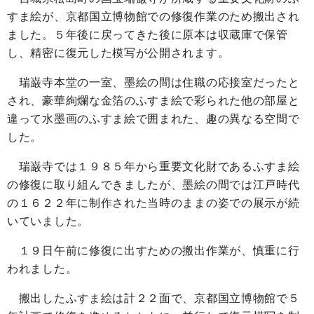
すま絵が、京都国立博物館での修復作業のため搬出され
ました。５年後に戻ってきた後に原本は収蔵庫で保管
し、精密に復元した模写が公開されます。
瑞巌寺本堂の一室、墨絵の間は住職の応接室だったと
され、豪華絢爛な金箔のふすま絵で彩られた他の部屋と
違って水墨画のふすま絵で囲まれた、趣の異なる空間で
した。
瑞巌寺では１９８５年から重要文化財であるふすま絵
の修復に取り組んできましたが、墨絵の間では江戸時代
の１６２２年に制作された当時のままの姿での展示が続
いていました。
１９日午前に修復に出すための搬出作業が、慎重に行
われました。
搬出したふすま絵は計２２面で、京都国立博物館で５