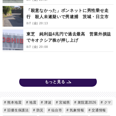
「殺意なかった」ボンネットに男性乗せ走
行 殺人未遂疑いで男逮捕 茨城・日立市
8/7 (金) 20:13
東芝 純利益4兆円で過去最高 営業外損益
でキオクシア株が押し上げ
8/7 (金) 20:08
もっと見る
熊本地震
地震
津波
宮城県
衆院選2026
クマ
旧優生保護法
防災
仙台市
気象情報
交通情報