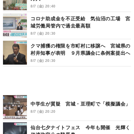
8/7 (金) 20:40
コロナ助成金を不正受給 気仙沼の工場 宮
城労働局管内で過去最高額
8/7 (金) 20:30
クマ捕獲の権限を市町村に移譲へ 宮城県の
村井知事が表明 ９月県議会に条例案提出へ
8/7 (金) 20:30
中学生が質疑 宮城・亘理町で「模擬議会」
8/7 (金) 20:20
仙台七夕ナイトフェス 今年も開催 光輝く