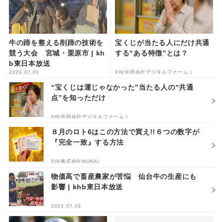
牛の蹄を整える削蹄の技術を
宝くじが当たる人にだけ共通
競う大会 宮城・栗原市 | kh
する“ある特徴”とは？
b東日本放送
2026.07.03
PR(合同会社デジタルファーム )
“宝くじは運じゃなかった”当たる人の“共通
点”を知っただけ
PR(合同会社デジタルファーム )
８月のロト6はこの方法で買え!!６つの数字が
『完全一致』する方法
PR(株式会社MURA)
物価高で畜産農家が苦悩 仙台牛の生産にも
影響 | khb東日本放送
2026.07.03