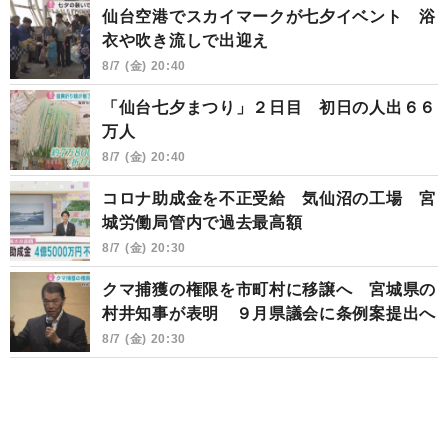
仙台空港でスカイマークが七夕イベント 浴
衣や吹き流しで出迎え
8/7 (金) 20:40
「仙台七夕まつり」２日目 初日の人出６６
万人
8/7 (金) 20:40
コロナ助成金を不正受給 気仙沼の工場 宮
城労働局管内で過去最高額
8/7 (金) 20:30
クマ捕獲の権限を市町村に移譲へ 宮城県の
村井知事が表明 ９月県議会に条例案提出へ
8/7 (金) 20:30