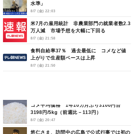
水準」
8/7 (金) 22:03
米7月の雇用統計 非農業部門の就業者数2.3
万人減 市場予想を大幅に下回る
8/7 (金) 21:58
食料自給率37％ 過去最低に コメなど値
上がりで生産額ベースは上昇
8/7 (金) 21:50
コメ平均価格 1年10カ月ぶり3100円台
3198円/5kg（前週比－113円）
8/7 (金) 20:47
悠仁さま、訪問中の広島で公式行事では初の