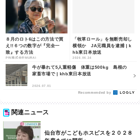
８月のロト6はこの方法で買
「牧草ロール」を無断売却し
え!!６つの数字が『完全一
横領か JA元職員を逮捕 | k
致』する方法
hb東日本放送
PR(株式会社MURA)
2026.06.24
牛が暴れて5人重軽傷 体重は500kg 島根の
家畜市場で | khb東日本放送
2026.07.01
Recommended by
関連ニュース
仙台市がこどもホスピスを２０２８