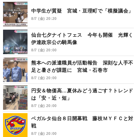
中学生が質疑 宮城・亘理町で「模擬議会」
8/7 (金) 20:20
仙台七夕ナイトフェス 今年も開催 光輝く
伊達政宗公の騎馬像
8/7 (金) 20:00
熊本への派遣職員が活動報告 深刻な人手不
足と暑さが課題に 宮城・石巻市
8/7 (金) 20:00
円安＆物価高…夏休みどう過ごす？トレンド
は「安・近・短」
8/7 (金) 20:00
ベガルタ仙台８日開幕戦 藤枝ＭＹＦＣと対
戦
8/7 (金) 20:00