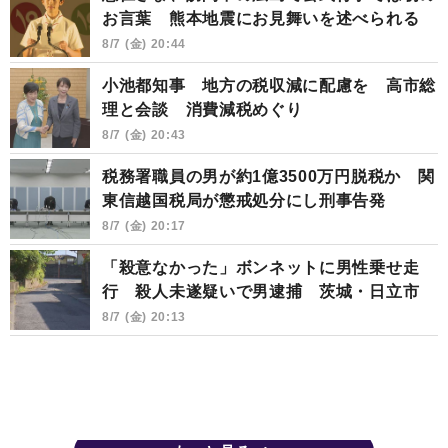
お言葉 熊本地震にお見舞いを述べられる
8/7 (金) 20:44
小池都知事 地方の税収減に配慮を 高市総
理と会談 消費減税めぐり
8/7 (金) 20:43
税務署職員の男が約1億3500万円脱税か 関
東信越国税局が懲戒処分にし刑事告発
8/7 (金) 20:17
「殺意なかった」ボンネットに男性乗せ走
行 殺人未遂疑いで男逮捕 茨城・日立市
8/7 (金) 20:13