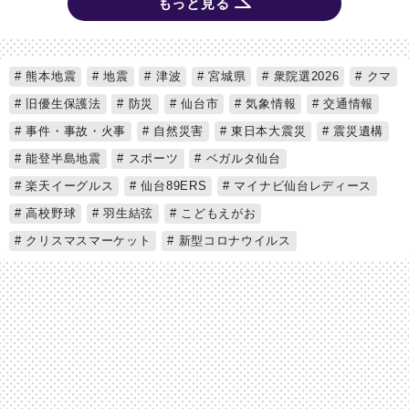
もっと見る
熊本地震
地震
津波
宮城県
衆院選2026
クマ
旧優生保護法
防災
仙台市
気象情報
交通情報
事件・事故・火事
自然災害
東日本大震災
震災遺構
能登半島地震
スポーツ
ベガルタ仙台
楽天イーグルス
仙台89ERS
マイナビ仙台レディース
高校野球
羽生結弦
こどもえがお
クリスマスマーケット
新型コロナウイルス