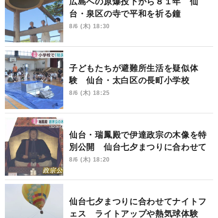
広島への原爆投下から８１年 仙
台・泉区の寺で平和を祈る鐘
8/6 (木) 18:30
子どもたちが避難所生活を疑似体
験 仙台・太白区の長町小学校
8/6 (木) 18:25
仙台・瑞鳳殿で伊達政宗の木像を特
別公開 仙台七夕まつりに合わせて
8/6 (木) 18:20
仙台七夕まつりに合わせてナイトフ
ェス ライトアップや熱気球体験