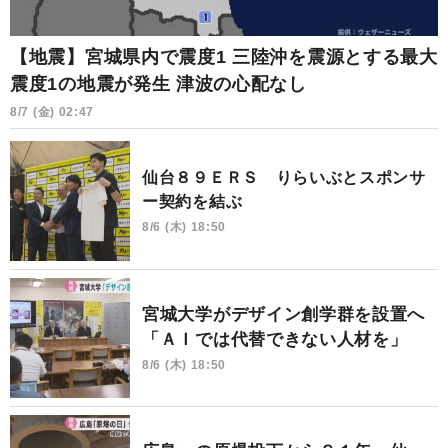
【地震】宮城県内で震度1 三陸沖を震源とする最大
震度1の地震が発生 津波の心配なし
8/7 (金) 02:47
仙台８９ＥＲＳ りらいぶとスポンサ
ー契約を結ぶ
8/6 (木) 18:50
宮城大学がデザイン創学群を設置へ
「ＡＩでは代替できない人材を」
8/6 (木) 18:50