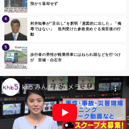
預かり返却せず
村井知事が”舌出し”を釈明「意図的に出した」「侮
辱ではない」 批判受けた参政党めぐる発言後の行
動
歩行者の男性が軽乗用車にはねられ頭などを打つけ
が 宮城・白石市