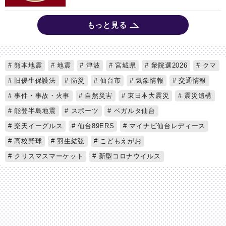
もっと見る
熊本地震
地震
津波
宮城県
衆院選2026
クマ
旧優生保護法
防災
仙台市
気象情報
交通情報
事件・事故・火事
自然災害
東日本大震災
震災遺構
能登半島地震
スポーツ
ベガルタ仙台
楽天イーグルス
仙台89ERS
マイナビ仙台レディース
高校野球
羽生結弦
こどもえがお
クリスマスマーケット
新型コロナウイルス