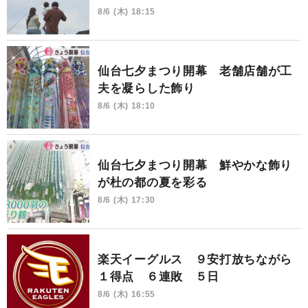
8/6 (木) 18:15
仙台七夕まつり開幕 老舗店舗が工
夫を凝らした飾り
8/6 (木) 18:10
仙台七夕まつり開幕 鮮やかな飾り
が杜の都の夏を彩る
8/6 (木) 17:30
楽天イーグルス ９安打放ちながら
１得点 ６連敗 ５日
8/6 (木) 16:55