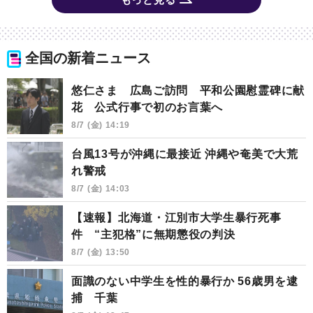
全国の新着ニュース
悠仁さま 広島ご訪問 平和公園慰霊碑に献
花 公式行事で初のお言葉へ
8/7 (金) 14:19
台風13号が沖縄に最接近 沖縄や奄美で大荒
れ警戒
8/7 (金) 14:03
【速報】北海道・江別市大学生暴行死事
件 “主犯格”に無期懲役の判決
8/7 (金) 13:50
面識のない中学生を性的暴行か 56歳男を逮
捕 千葉