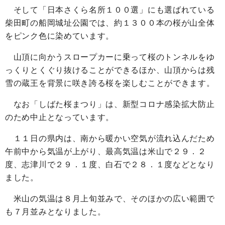
そして「日本さくら名所１００選」にも選ばれている
柴田町の船岡城址公園では、約１３００本の桜が山全体
をピンク色に染めています。
山頂に向かうスロープカーに乗って桜のトンネルをゆ
っくりとくぐり抜けることができるほか、山頂からは残
雪の蔵王を背景に咲き誇る桜を楽しむことができます。
なお「しばた桜まつり」は、新型コロナ感染拡大防止
のため中止となっています。
１１日の県内は、南から暖かい空気が流れ込んだため
午前中から気温が上がり、最高気温は米山で２９．２
度、志津川で２９．１度、白石で２８．１度などとなり
ました。
米山の気温は８月上旬並みで、そのほかの広い範囲で
も７月並みとなりました。