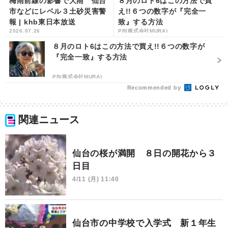
梅雨前線の影響で大雨 仙台
８月のロト6はこの方法で買
市などにレベル３土砂災害警
え!!６つの数字が『完全一
報 | khb東日本放送
致』する方法
2026.07.26
PR(株式会社MURA)
８月のロト6はこの方法で買え!!６つの数字が
『完全一致』する方法
PR(株式会社MURA)
Recommended by
関連ニュース
仙台の桜が満開 ８日の開花から３
日目
4/11 (月) 11:40
仙台市の中学校で入学式 新１年生