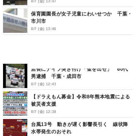
8/7 (金) 13:47
保育園園長が女子児童にわいせつか 千葉・
市川市
8/7 (金) 13:46
店長にナイフ突き付け「金を出せ」 60代
男逮捕 千葉・成田市
8/7 (金) 12:43
【ドラえもん募金】令和8年熊本地震による
被災者支援
8/7 (金) 12:38
台風13号 動きが遅く影響長引く 線状降
水帯発生のおそれ