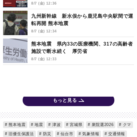
8/7 (金) 12:36
九州新幹線 新水俣から鹿児島中央駅間で運
転再開 熊本地震
8/7 (金) 12:34
熊本地震 県内33の医療機関、317の高齢者
施設で断水続く 厚労省
8/7 (金) 12:33
もっと見る
熊本地震
地震
津波
宮城県
衆院選2026
クマ
旧優生保護法
防災
仙台市
気象情報
交通情報