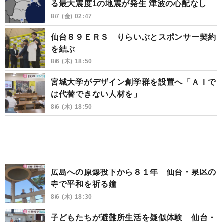
る最大震度1の地震が発生 津波の心配なし
8/7 (金) 02:47
仙台８９ＥＲＳ りらいぶとスポンサー契約
を結ぶ
8/6 (木) 18:50
宮城大学がデザイン創学群を設置へ「ＡＩで
は代替できない人材を」
8/6 (木) 18:50
広島への原爆投下から８１年 仙台・泉区の
寺で平和を祈る鐘
8/6 (木) 18:30
子どもたちが避難所生活を疑似体験 仙台・