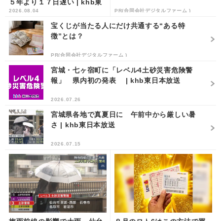
５年より１７日遅い | khb東
2026.08.04
PR(合同会社デジタルファーム )
日本放送
宝くじが当たる人にだけ共通する“ある特
徴”とは？
PR(合同会社デジタルファーム )
宮城・七ヶ宿町に「レベル4土砂災害危険警
報」 県内初の発表 | khb東日本放送
2026.07.26
宮城県各地で真夏日に 午前中から厳しい暑
さ | khb東日本放送
2026.07.15