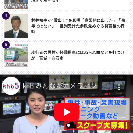
村井知事が”舌出し”を釈明「意図的に出した」「侮
辱ではない」 批判受けた参政党めぐる発言後の行
動
歩行者の男性が軽乗用車にはねられ頭などを打つけ
が 宮城・白石市