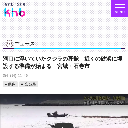
ニュース
河口に浮いていたクジラの死骸 近くの砂浜に埋
設する準備が始まる 宮城・石巻市
2/6 (月) 11:40
県内
宮城県