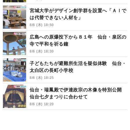
宮城大学がデザイン創学群を設置へ「ＡＩで
は代替できない人材を」
8/6 (木) 18:50
広島への原爆投下から８１年 仙台・泉区の
寺で平和を祈る鐘
8/6 (木) 18:30
子どもたちが避難所生活を疑似体験 仙台・
太白区の長町小学校
8/6 (木) 18:25
仙台・瑞鳳殿で伊達政宗の木像を特別公開
仙台七夕まつりに合わせて
8/6 (木) 18:20