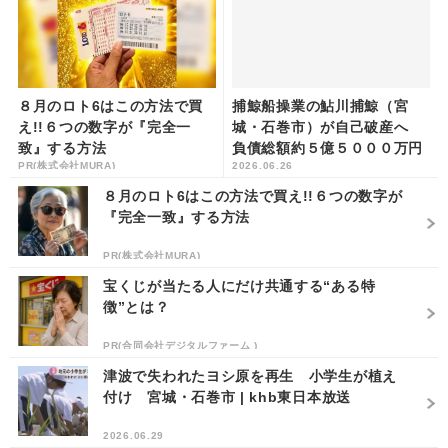
８月のロト6はこの方法で買
捕鯨船操業の鮎川捕鯨（宮
え!!６つの数字が『完全一
城・石巻市）が自己破産へ
致』する方法
負債総額約５億５０００万円
PR(株式会社MURA)
2026.06.26
| khb東日本放送
８月のロト6はこの方法で買え!!６つの数字が
『完全一致』する方法
PR(株式会社MURA)
宝くじが当たる人にだけ共通する“ある特
徴”とは？
PR(合同会社デジタルファーム )
津波で失われたヨシ原を再生 小学生が植え
付け 宮城・石巻市 | khb東日本放送
2026.06.29