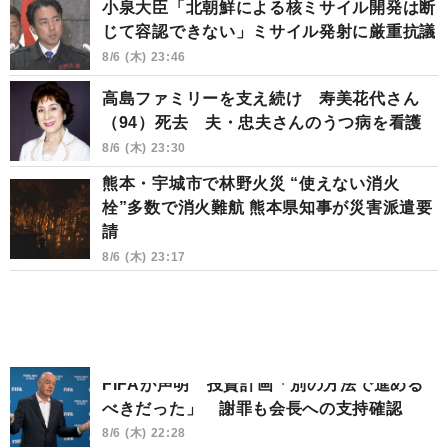
小泉大臣「北朝鮮による核ミサイル開発は断
じて容認できない」ミサイル発射に厳重抗議
8/6 (木) 23:46
高島ファミリーを支え続け 寿美花代さん
（94）死去 夫・忠夫さんのうつ病を看護
8/6 (木) 23:30
熊本・宇城市で林野火災 “使えない消火
栓”多数で消火難航 熊本県知事が災害派遣要
請
8/6 (木) 23:17
FIFAが声明 投資計画「別の方法で進める
べきだった」 謝罪も会長への支持確認
8/6 (木) 22:28