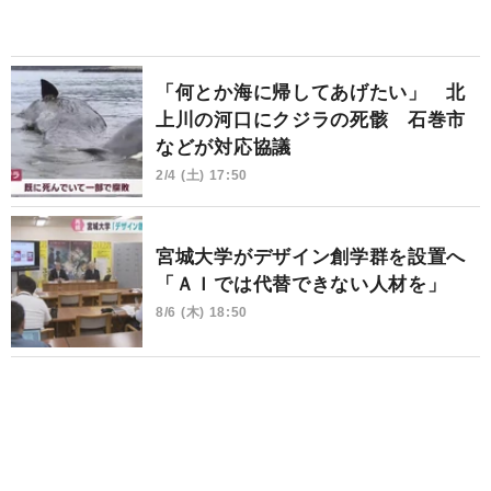
「何とか海に帰してあげたい」 北
上川の河口にクジラの死骸 石巻市
などが対応協議
2/4 (土) 17:50
宮城大学がデザイン創学群を設置へ
「ＡＩでは代替できない人材を」
8/6 (木) 18:50