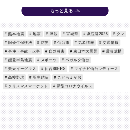
もっと見る
熊本地震
地震
津波
宮城県
衆院選2026
クマ
旧優生保護法
防災
仙台市
気象情報
交通情報
事件・事故・火事
自然災害
東日本大震災
震災遺構
能登半島地震
スポーツ
ベガルタ仙台
楽天イーグルス
仙台89ERS
マイナビ仙台レディース
高校野球
羽生結弦
こどもえがお
クリスマスマーケット
新型コロナウイルス