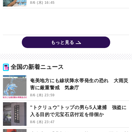
8/6 (木) 16:45
もっと見る
全国の新着ニュース
奄美地方にも線状降水帯発生の恐れ 大雨災
害に厳重警戒 気象庁
8/6 (木) 23:59
“トクリュウ”トップの男ら5人逮捕 強盗に
入る目的で元宝石店付近を徘徊か
8/6 (木) 23:47