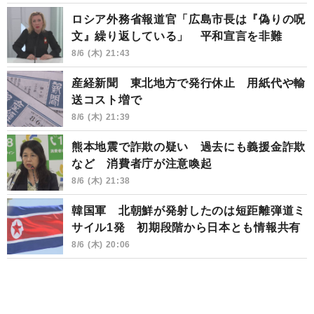
ロシア外務省報道官「広島市長は『偽りの呪
文』繰り返している」 平和宣言を非難
8/6 (木) 21:43
産経新聞 東北地方で発行休止 用紙代や輸
送コスト増で
8/6 (木) 21:39
熊本地震で詐欺の疑い 過去にも義援金詐欺
など 消費者庁が注意喚起
8/6 (木) 21:38
韓国軍 北朝鮮が発射したのは短距離弾道ミ
サイル1発 初期段階から日本とも情報共有
8/6 (木) 20:06