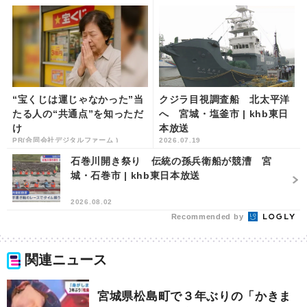
“宝くじは運じゃなかった”当
クジラ目視調査船 北太平洋
たる人の“共通点”を知っただ
へ 宮城・塩釜市 | khb東日
け
本放送
PR(合同会社デジタルファーム )
2026.07.19
石巻川開き祭り 伝統の孫兵衛船が競漕 宮
城・石巻市 | khb東日本放送
2026.08.02
Recommended by
関連ニュース
宮城県松島町で３年ぶりの「かきま