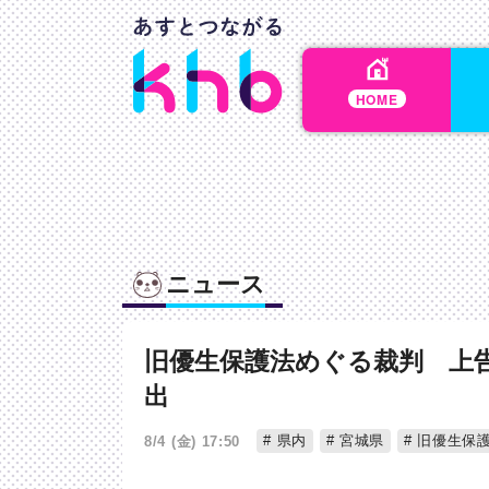
HOME
ニュース
旧優生保護法めぐる裁判 上
出
県内
宮城県
旧優生保
8/4 (金) 17:50