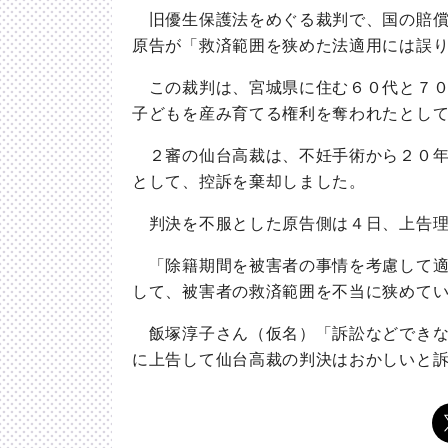
旧優生保護法をめぐる裁判で、国の賠償
原告が「救済範囲を狭めた法適用には誤
この裁判は、宮城県に住む６０代と７０
子どもを産み育てる権利を奪われたとし
２審の仙台高裁は、不妊手術から２０年
として、控訴を棄却しました。
判決を不服とした原告側は４日、上告理
「除籍期間を被害者の事情を考慮して適
して、被害者の救済範囲を不当に狭めて
飯塚淳子さん（仮名）「訴訟などできな
に上告して仙台高裁の判決はおかしいと