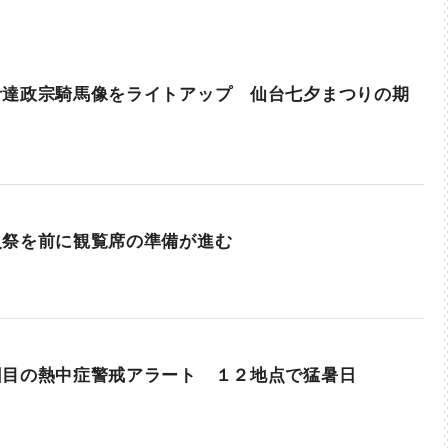
伊達政宗騎馬像をライトアップ 仙台七夕まつりの期
火祭を前に観覧席の準備が進む
回目の熱中症警戒アラート １２地点で猛暑日