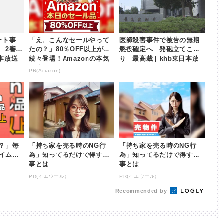
ート事
「え、こんなセールやって
医師殺害事件で被告の無期
 2審は
たの？」80％OFF以上が
懲役確定へ 発砲立てこも
日本放送
続々登場！Amazonの本気
り 最高裁 | khb東日本放
が凄すぎる
送
PR(Amazon)
？」毎
「持ち家を売る時のNG行
「持ち家を売る時のNG行
タイムセ
為」知ってるだけで得する
為」知ってるだけで得する
事とは
事とは
PR(イエウール)
PR(イエウール)
Recommended by