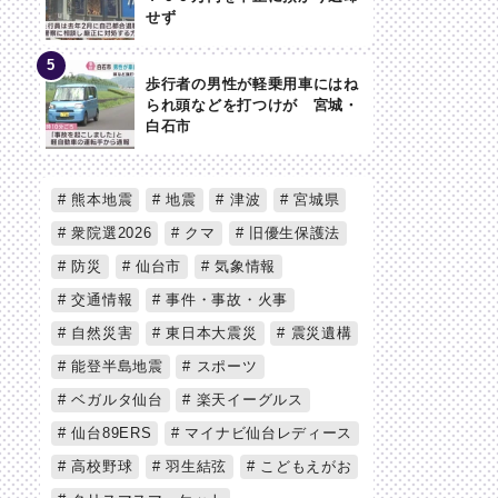
せず
歩行者の男性が軽乗用車にはね
られ頭などを打つけが 宮城・
白石市
熊本地震
地震
津波
宮城県
衆院選2026
クマ
旧優生保護法
防災
仙台市
気象情報
交通情報
事件・事故・火事
自然災害
東日本大震災
震災遺構
能登半島地震
スポーツ
ベガルタ仙台
楽天イーグルス
仙台89ERS
マイナビ仙台レディース
高校野球
羽生結弦
こどもえがお