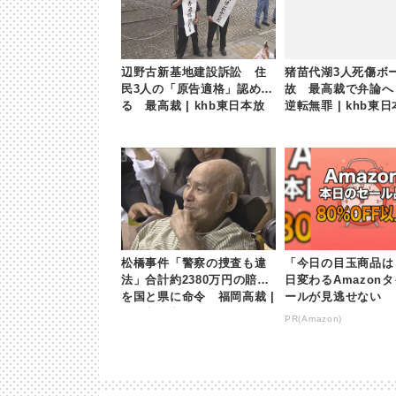
辺野古新基地建設訴訟 住
猪苗代湖3人死傷ボ
民3人の「原告適格」認め
故 最高裁で弁論へ
る 最高裁 | khb東日本放
逆転無罪 | khb東
送
松橋事件「警察の捜査も違
「今日の目玉商品は
法」合計約2380万円の賠償
日変わるAmazon
を国と県に命令 福岡高裁 |
ールが見逃せない
khb東日本放送
PR(Amazon)