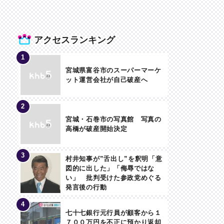
アクセスランキング
宮城県富谷市のスーパーマーケ
ット運営会社が自己破産へ
宮城・石巻市の写真館 写真の
高橋が破産開始決定
村井知事が”舌出し”を釈明「意
図的に出した」「侮辱ではな
い」 批判受けた参政党めぐる
発言後の行動
七十七銀行元行員が顧客から１
７００万円を不正に預かり返却