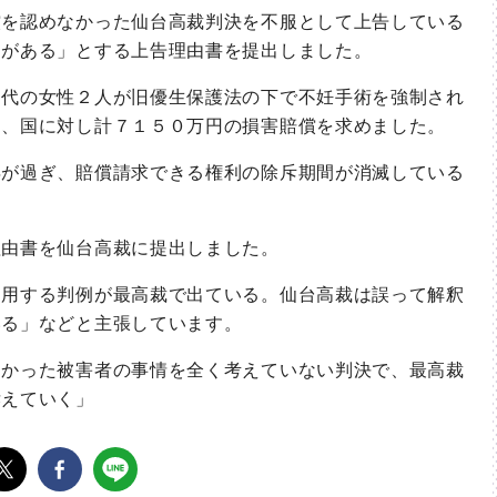
を認めなかった仙台高裁判決を不服として上告している
りがある」とする上告理由書を提出しました。
代の女性２人が旧優生保護法の下で不妊手術を強制され
て、国に対し計７１５０万円の損害賠償を求めました。
が過ぎ、賠償請求できる権利の除斥期間が消滅している
由書を仙台高裁に提出しました。
用する判例が最高裁で出ている。仙台高裁は誤って解釈
いる」などと主張しています。
かった被害者の事情を全く考えていない判決で、最高裁
訴えていく」