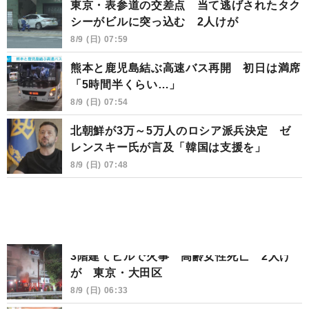
東京・表参道の交差点 当て逃げされたタク
シーがビルに突っ込む 2人けが
8/9 (日) 07:59
熊本と鹿児島結ぶ高速バス再開 初日は満席
「5時間半くらい…」
8/9 (日) 07:54
北朝鮮が3万～5万人のロシア派兵決定 ゼ
レンスキー氏が言及「韓国は支援を」
8/9 (日) 07:48
3階建てビルで火事 高齢女性死亡 2人け
が 東京・大田区
8/9 (日) 06:33