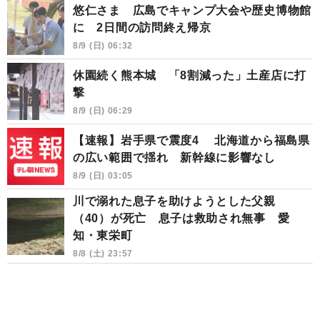
悠仁さま 広島でキャンプ大会や歴史博物館
に 2日間の訪問終え帰京
8/9 (日) 06:32
休園続く熊本城 「8割減った」土産店に打
撃
8/9 (日) 06:29
【速報】岩手県で震度4 北海道から福島県
の広い範囲で揺れ 新幹線に影響なし
8/9 (日) 03:05
川で溺れた息子を助けようとした父親
（40）が死亡 息子は救助され無事 愛
知・東栄町
8/8 (土) 23:57