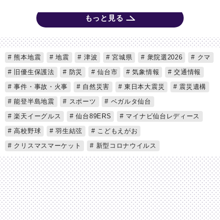
もっと見る
熊本地震
地震
津波
宮城県
衆院選2026
クマ
旧優生保護法
防災
仙台市
気象情報
交通情報
事件・事故・火事
自然災害
東日本大震災
震災遺構
能登半島地震
スポーツ
ベガルタ仙台
楽天イーグルス
仙台89ERS
マイナビ仙台レディース
高校野球
羽生結弦
こどもえがお
クリスマスマーケット
新型コロナウイルス