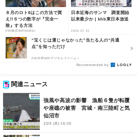
８月のロト6はこの方法で買
日本近海のサンマ 調査開始
え!!６つの数字が『完全一
以来最少か | khb東日本放送
致』する方法
PR(株式会社MURA)
2026.07.31
“宝くじは運じゃなかった”当たる人の“共通
点”を知っただけ
PR(合同会社デジタルファーム )
Recommended by
関連ニュース
強風や高波の影響 漁船６隻が転覆
や座礁の被害 宮城・南三陸町と気
仙沼市
2/29 (木) 16:30