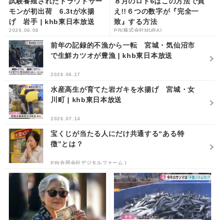
試験養殖されたトラウトサー
８月のロト6はこの方法で買
モンが初出荷 6.3tが水揚
え!!６つの数字が『完全一
げ 岩手 | khb東日本放送
致』する方法
2026.06.08
PR(株式会社MURA)
前年の記録的不漁から一転 宮城・気仙沼市
で生鮮カツオが豊漁 | khb東日本放送
2026.06.17
水産高生が育てた岩ガキを水揚げ 宮城・女
川町 | khb東日本放送
2026.07.14
宝くじが当たる人にだけ共通する“ある特
徴”とは？
PR(合同会社デジタルファーム )