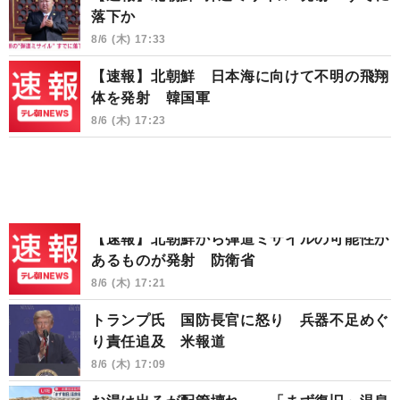
落下か
8/6 (木) 17:33
【速報】北朝鮮 日本海に向けて不明の飛翔
体を発射 韓国軍
8/6 (木) 17:23
【速報】北朝鮮から弾道ミサイルの可能性が
あるものが発射 防衛省
8/6 (木) 17:21
トランプ氏 国防長官に怒り 兵器不足めぐ
り責任追及 米報道
8/6 (木) 17:09