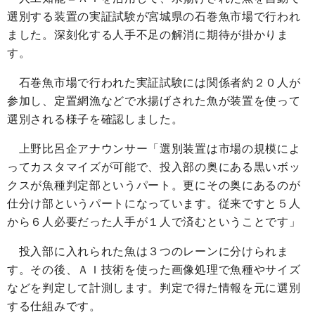
選別する装置の実証試験が宮城県の石巻魚市場で行われ
ました。深刻化する人手不足の解消に期待が掛かりま
す。
石巻魚市場で行われた実証試験には関係者約２０人が
参加し、定置網漁などで水揚げされた魚が装置を使って
選別される様子を確認しました。
上野比呂企アナウンサー「選別装置は市場の規模によ
ってカスタマイズが可能で、投入部の奥にある黒いボッ
クスが魚種判定部というパート。更にその奥にあるのが
仕分け部というパートになっています。従来ですと５人
から６人必要だった人手が１人で済むということです」
投入部に入れられた魚は３つのレーンに分けられま
す。その後、ＡＩ技術を使った画像処理で魚種やサイズ
などを判定して計測します。判定で得た情報を元に選別
する仕組みです。