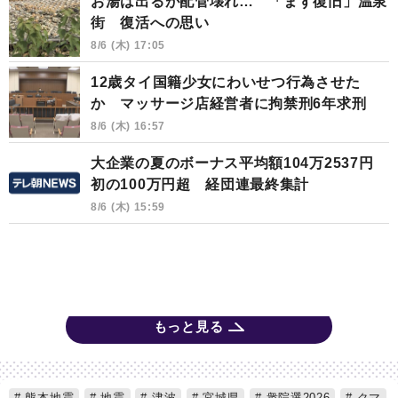
お湯は出るが配管壊れ… 「まず復旧」温泉
街 復活への思い
8/6 (木) 17:05
12歳タイ国籍少女にわいせつ行為させた
か マッサージ店経営者に拘禁刑6年求刑
8/6 (木) 16:57
大企業の夏のボーナス平均額104万2537円
初の100万円超 経団連最終集計
8/6 (木) 15:59
もっと見る
熊本地震
地震
津波
宮城県
衆院選2026
クマ