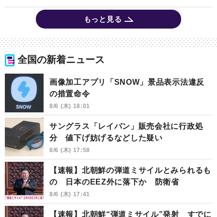
もっと見る
全国の新着ニュース
画像加工アプリ「SNOW」景品表示法違反
の措置命令
8/6 (木) 18:01
サングラス「レイバン」販売会社に行政処
分 値下げ妨げるなどした疑い
8/6 (木) 17:58
【速報】北朝鮮の弾道ミサイルとみられるも
の 日本のEEZ外に落下か 防衛省
8/6 (木) 17:41
【速報】北朝鮮“弾道ミサイル”発射 すでに