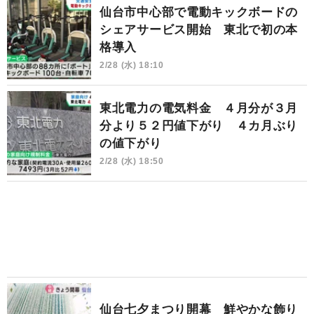
仙台市中心部で電動キックボードの
シェアサービス開始 東北で初の本
格導入
2/28 (水) 18:10
東北電力の電気料金 ４月分が３月
分より５２円値下がり ４カ月ぶり
の値下がり
2/28 (水) 18:50
仙台七夕まつり開幕 鮮やかな飾り