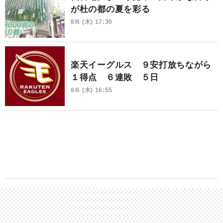
が杜の都の夏を彩る
8/6 (木) 17:30
楽天イーグルス ９安打放ちながら
１得点 ６連敗 ５日
8/6 (木) 16:55