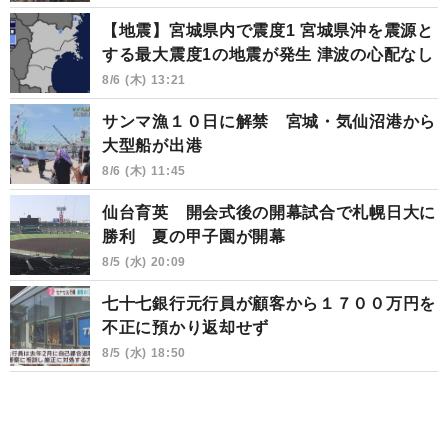
【地震】宮城県内で震度1 宮城県沖を震源と
する最大震度1の地震が発生 津波の心配なし
8/6 (木) 13:21
サンマ漁１０日に解禁 宮城・気仙沼港から
大型船が出港
8/6 (木) 11:45
仙台育英 開会式後の開幕試合で札幌日大に
勝利 夏の甲子園が開幕
8/5 (水) 20:09
七十七銀行元行員が顧客から１７００万円を
不正に預かり返却せず
8/5 (水) 18:50