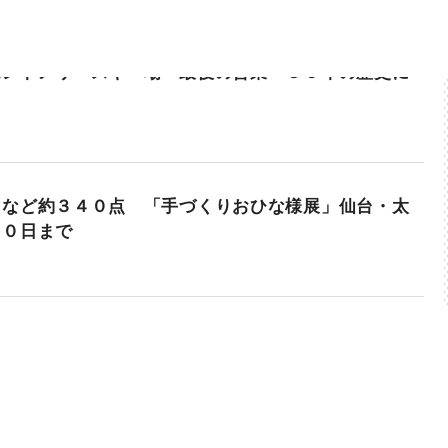
セントメリースキー場 最後の営業 ３５年の歴史に
」など約３４０点 「手づくりおひな様展」仙台・太
１０日まで