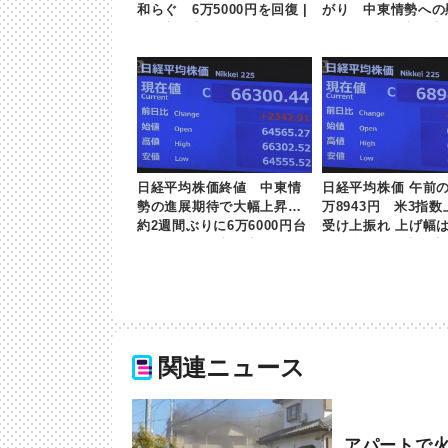
和らぐ 6万5000円を回復 |
がり 中東情勢への
khb東日本放送
らぐ | khb東日本
日経平均株価終値 中東情
日経平均株価 午前の
勢の進展期待で大幅上昇
万8943円 米3指
約2週間ぶりに6万6000円台
受け上振れ 上げ幅は
を回復 | khb東日本放送
00円超 | khb東日
関連ニュース
アパートで