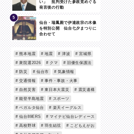
い」 批判受けた参政党めぐる
発言後の行動
仙台・瑞鳳殿で伊達政宗の木像
を特別公開 仙台七夕まつりに
合わせて
熊本地震
地震
津波
宮城県
衆院選2026
クマ
旧優生保護法
防災
仙台市
気象情報
交通情報
事件・事故・火事
自然災害
東日本大震災
震災遺構
能登半島地震
スポーツ
ベガルタ仙台
楽天イーグルス
仙台89ERS
マイナビ仙台レディース
高校野球
羽生結弦
こどもえがお