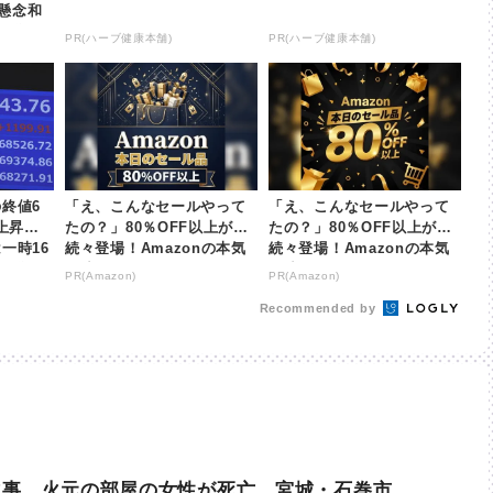
懸念和
放送
PR(ハーブ健康本舗)
PR(ハーブ健康本舗)
終値6
「え、こんなセールやって
「え、こんなセールやって
数上昇を
たの？」80％OFF以上が
たの？」80％OFF以上が
一時16
続々登場！Amazonの本気
続々登場！Amazonの本気
本放送
が凄すぎる
が凄すぎる
PR(Amazon)
PR(Amazon)
Recommended by
火事 火元の部屋の女性が死亡 宮城・石巻市