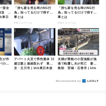
一室全
「持ち家を売る時のNG行
「持ち家を売る時のNG行
搬送 神
為」知ってるだけで得する
為」知ってるだけで得する
hb東日
事とは
事とは
PR(イエウール)
PR(イエウール)
主が作
アパート火災で男性遺体 32
夫婦が乗船の小型漁船が漁
パのビ
歳父親と連絡取れず 東
港で転覆し夫が死亡 妻は
京・立川市 | khb東日本放
救助 宮城・石巻市 | khb
送
東日本放送
Recommended by