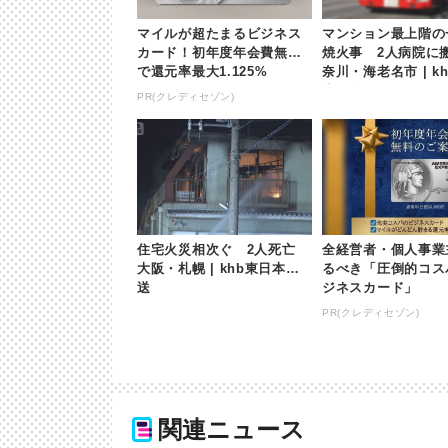
マイルが超たまるビジネス
マンション最上階の
カード！初年度年会費無料
焼火事 2人病院に
で還元率最大1.125%
奈川・海老名市 | k
本放送
PR(クレディセゾン)
住宅火災相次ぐ 2人死亡
全経営者・個人事業
大阪・札幌 | khb東日本放
るべき「圧倒的コス
送
ジネスカード」
PR(クレディセゾン)
関連ニュース