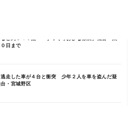
」など約３４０点 「手づくりおひな様展」仙台・太
１０日まで
ら逃走した車が４台と衝突 少年２人を車を盗んだ疑
仙台・宮城野区