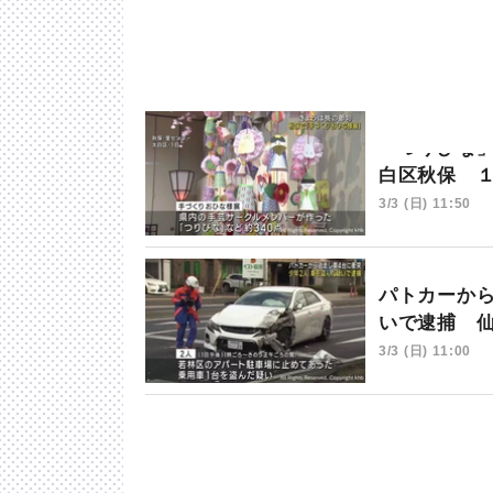
「つりびな
白区秋保 
3/3 (日) 11:50
パトカーか
いで逮捕 
3/3 (日) 11:00