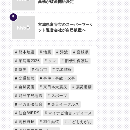
高橋が破産開始決定
宮城県富谷市のスーパーマーケ
ット運営会社が自己破産へ
熊本地震
地震
津波
宮城県
衆院選2026
クマ
旧優生保護法
防災
仙台市
気象情報
交通情報
事件・事故・火事
自然災害
東日本大震災
震災遺構
能登半島地震
スポーツ
ベガルタ仙台
楽天イーグルス
仙台89ERS
マイナビ仙台レディース
高校野球
羽生結弦
こどもえがお