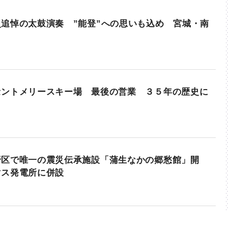
追悼の太鼓演奏 ”能登”への思いも込め 宮城・南
セントメリースキー場 最後の営業 ３５年の歴史に
野区で唯一の震災伝承施設「蒲生なかの郷愁館」開
マス発電所に併設