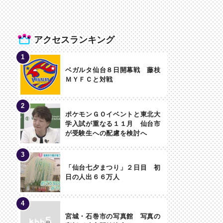
アクセスランキング
ベガルタ仙台８日開幕戦 藤枝
ＭＹＦＣと対戦
ポケモンＧＯイベントと東北大
学入試が重なる１１月 仙台市
が受験生への配慮を検討へ
「仙台七夕まつり」２日目 初
日の人出６６万人
宮城・石巻市の写真館 写真の