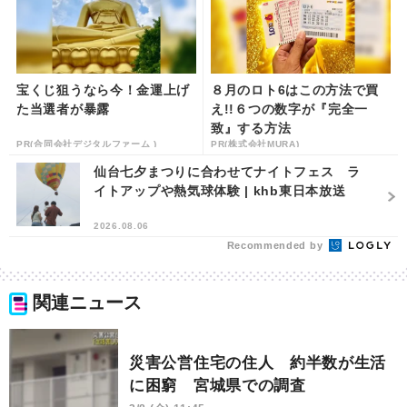
宝くじ狙うなら今！金運上げ
８月のロト6はこの方法で買
た当選者が暴露
え!!６つの数字が『完全一
致』する方法
PR(合同会社デジタルファーム )
PR(株式会社MURA)
仙台七夕まつりに合わせてナイトフェス ラ
イトアップや熱気球体験 | khb東日本放送
2026.08.06
Recommended by
関連ニュース
災害公営住宅の住人 約半数が生活
に困窮 宮城県での調査