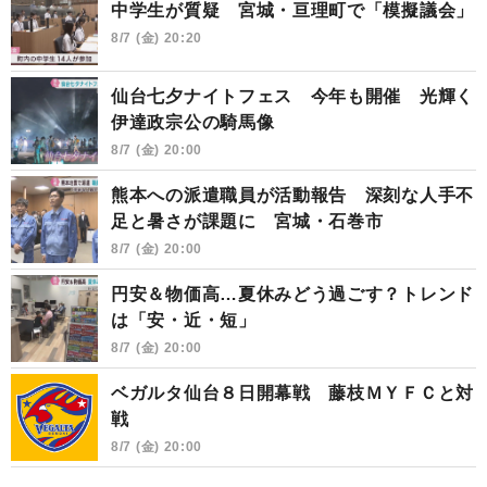
中学生が質疑 宮城・亘理町で「模擬議会」
8/7 (金) 20:20
仙台七夕ナイトフェス 今年も開催 光輝く
伊達政宗公の騎馬像
8/7 (金) 20:00
熊本への派遣職員が活動報告 深刻な人手不
足と暑さが課題に 宮城・石巻市
8/7 (金) 20:00
円安＆物価高…夏休みどう過ごす？トレンド
は「安・近・短」
8/7 (金) 20:00
ベガルタ仙台８日開幕戦 藤枝ＭＹＦＣと対
戦
8/7 (金) 20:00