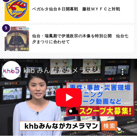
ベガルタ仙台８日開幕戦 藤枝ＭＹＦＣと対戦
仙台・瑞鳳殿で伊達政宗の木像を特別公開 仙台七
夕まつりに合わせて