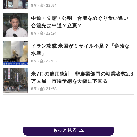
8/7 (金) 22:54
中道・立憲・公明 合流をめぐり食い違い
合流先は中道？立憲？
8/7 (金) 22:24
イラン攻撃 米国がミサイル不足？「危険な
水準」
8/7 (金) 22:03
米7月の雇用統計 非農業部門の就業者数2.3
万人減 市場予想を大幅に下回る
8/7 (金) 21:58
もっと見る