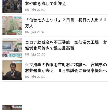
衣や吹き流しで出迎え
8/7 (金) 20:40
「仙台七夕まつり」２日目 初日の人出６６
万人
8/7 (金) 20:40
コロナ助成金を不正受給 気仙沼の工場 宮
城労働局管内で過去最高額
8/7 (金) 20:30
クマ捕獲の権限を市町村に移譲へ 宮城県の
村井知事が表明 ９月県議会に条例案提出へ
8/7 (金) 20:30