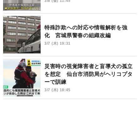
3/8 (金) 11:45
特殊詐欺への対応や情報解析を強
化 宮城県警春の組織改編
3/7 (木) 19:31
災害時の視覚障害者と盲導犬の孤立
を想定 仙台市消防局がヘリコプタ
ーで訓練
3/7 (木) 18:45