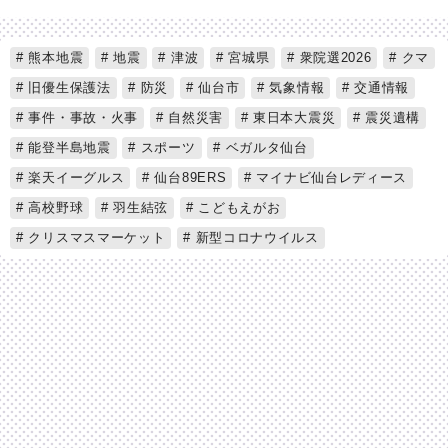
熊本地震
地震
津波
宮城県
衆院選2026
クマ
旧優生保護法
防災
仙台市
気象情報
交通情報
事件・事故・火事
自然災害
東日本大震災
震災遺構
能登半島地震
スポーツ
ベガルタ仙台
楽天イーグルス
仙台89ERS
マイナビ仙台レディース
高校野球
羽生結弦
こどもえがお
クリスマスマーケット
新型コロナウイルス