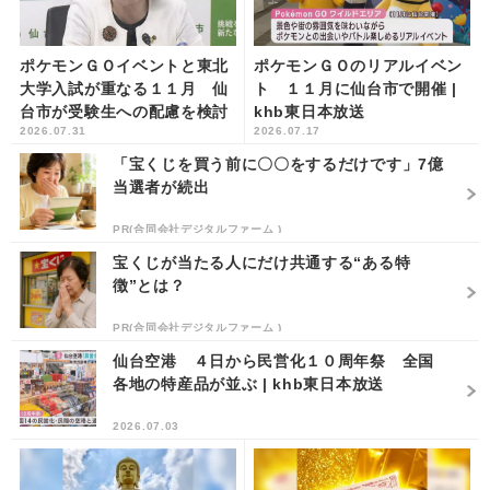
ポケモンＧＯイベントと東北
ポケモンＧＯのリアルイベン
大学入試が重なる１１月 仙
ト １１月に仙台市で開催 |
台市が受験生への配慮を検討
khb東日本放送
2026.07.31
2026.07.17
へ | khb東日本放送
「宝くじを買う前に〇〇をするだけです」7億
当選者が続出
PR(合同会社デジタルファーム )
宝くじが当たる人にだけ共通する“ある特
徴”とは？
PR(合同会社デジタルファーム )
仙台空港 ４日から民営化１０周年祭 全国
各地の特産品が並ぶ | khb東日本放送
2026.07.03