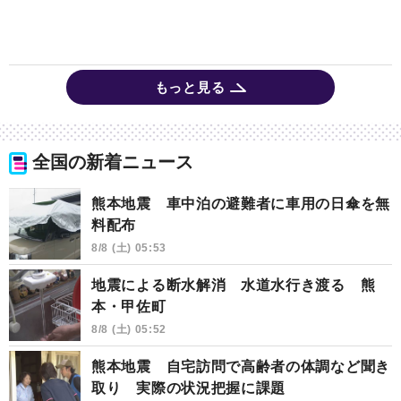
もっと見る
全国の新着ニュース
熊本地震 車中泊の避難者に車用の日傘を無
料配布
8/8 (土) 05:53
地震による断水解消 水道水行き渡る 熊
本・甲佐町
8/8 (土) 05:52
熊本地震 自宅訪問で高齢者の体調など聞き
取り 実際の状況把握に課題