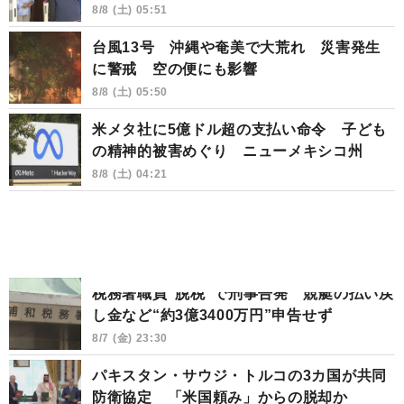
8/8 (土) 05:51
台風13号 沖縄や奄美で大荒れ 災害発生
に警戒 空の便にも影響
8/8 (土) 05:50
米メタ社に5億ドル超の支払い命令 子ども
の精神的被害めぐり ニューメキシコ州
8/8 (土) 04:21
税務署職員“脱税”で刑事告発 競艇の払い戻
し金など“約3億3400万円”申告せず
8/7 (金) 23:30
パキスタン・サウジ・トルコの3カ国が共同
防衛協定 「米国頼み」からの脱却か