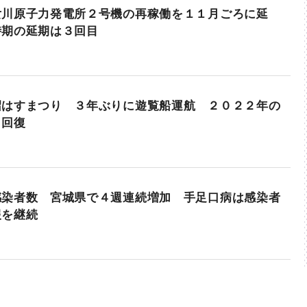
女川原子力発電所２号機の再稼働を１１月ごろに延
時期の延期は３回目
沼はすまつり ３年ぶりに遊覧船運航 ２０２２年の
ら回復
感染者数 宮城県で４週連続増加 手足口病は感染者
報を継続