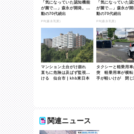
「気になっていた認知機能
「気になっていた認
が菌で…」森永が開発。感
が菌で…」森永が開
動の70代続出
動の70代続出
PR(森永乳業)
PR(森永乳業)
マンション土台がけ崩れ
タクシーと軽乗用車
直ちに危険は及ばず監視続
突 軽乗用車が横転
ける 仙台市 | khb東日本
手が軽いけが 閉じ
放送
れるも自力で脱出 
太白区 | khb東日本放
関連ニュース