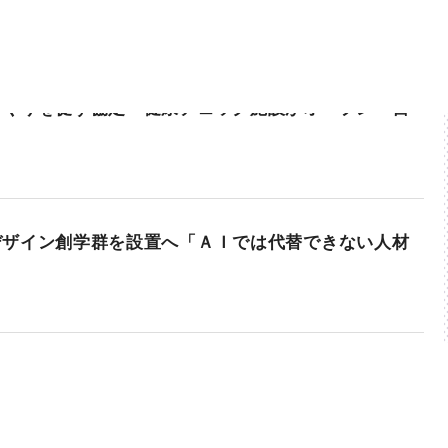
づくりを促す協定 健康チェック施設がオープン 宮
デザイン創学群を設置へ「ＡＩでは代替できない人材