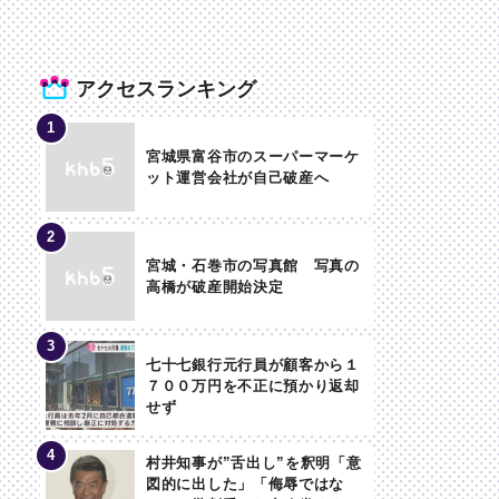
アクセスランキング
宮城県富谷市のスーパーマーケ
ット運営会社が自己破産へ
宮城・石巻市の写真館 写真の
高橋が破産開始決定
七十七銀行元行員が顧客から１
７００万円を不正に預かり返却
せず
村井知事が”舌出し”を釈明「意
図的に出した」「侮辱ではな