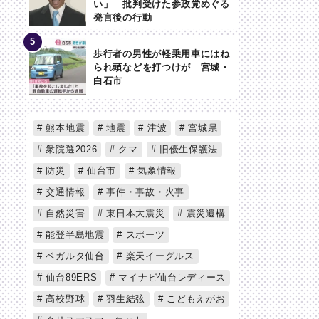
い」 批判受けた参政党めぐる
発言後の行動
歩行者の男性が軽乗用車にはね
られ頭などを打つけが 宮城・
白石市
熊本地震
地震
津波
宮城県
衆院選2026
クマ
旧優生保護法
防災
仙台市
気象情報
交通情報
事件・事故・火事
自然災害
東日本大震災
震災遺構
能登半島地震
スポーツ
ベガルタ仙台
楽天イーグルス
仙台89ERS
マイナビ仙台レディース
高校野球
羽生結弦
こどもえがお