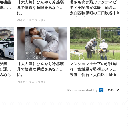
知機能
【大人気】ひんやり冷感寝
暑さも吹き飛ぶアクティビ
発。感
具で快適な睡眠をあなた
ティを記者が体験 仙台・
に。
太白区秋保町の二口峡谷 | k
hb東日本放送
PR(アイリスプラザ)
が衝
【大人気】ひんやり冷感寝
マンション土台下のがけ崩
し運転
具で快適な睡眠をあなた
れ 宮城県が監視カメラを
込めら
に。
設置 仙台・太白区 | khb
仙台・
東日本放送
PR(アイリスプラザ)
...
Recommended by