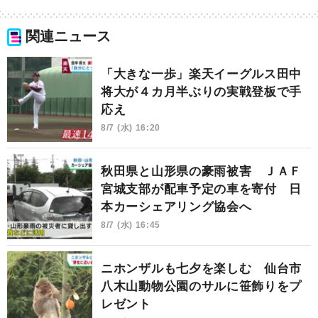
関連ニュース
「大きな一歩」楽天イーグルス田中
将大が４カ月半ぶりの実戦登板で手
応え
8/7 (水) 16:20
秋田県と山形県の豪雨被害 ＪＡＦ
宮城支部が配車予定の車を寄付 日
本カーシェアリング協会へ
8/7 (水) 16:45
ニホンザルも七夕を楽しむ 仙台市
八木山動物公園のサルに笹飾りをプ
レゼント