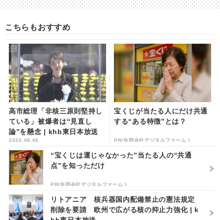
こちらもおすすめ
高市総理「非核三原則堅持し
宝くじが当たる人にだけ共通
ている」被爆者は“見直し
する“ある特徴”とは？
論”を懸念 | khb東日本放送
2026.08.06
PR(合同会社デジタルファーム )
“宝くじは運じゃなかった”当たる人の“共通
点”を知っただけ
PR(合同会社デジタルファーム )
リトアニア 核兵器国内配備禁止の憲法規定
削除を要請 欧州で広がる核の抑止力強化 | k