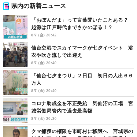
県内の新着ニュース
「おぼんだま」って言葉聞いたことある？
起源は江戸時代までさかのぼる！？
8/7 (金) 20:42
仙台空港でスカイマークが七夕イベント 浴
衣や吹き流しで出迎え
8/7 (金) 20:40
「仙台七夕まつり」２日目 初日の人出６６
万人
8/7 (金) 20:40
コロナ助成金を不正受給 気仙沼の工場 宮
城労働局管内で過去最高額
8/7 (金) 20:30
クマ捕獲の権限を市町村に移譲へ 宮城県の