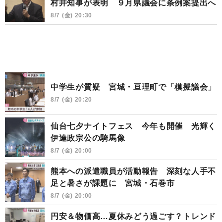
村井知事が表明 ９月県議会に条例案提出へ
8/7 (金) 20:30
中学生が質疑 宮城・亘理町で「模擬議会」
8/7 (金) 20:20
仙台七夕ナイトフェス 今年も開催 光輝く
伊達政宗公の騎馬像
8/7 (金) 20:00
熊本への派遣職員が活動報告 深刻な人手不
足と暑さが課題に 宮城・石巻市
8/7 (金) 20:00
円安＆物価高…夏休みどう過ごす？トレンド