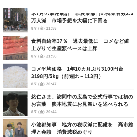
米7月の雇用統計 非農業部門の就業者数2.3
万人減 市場予想を大幅に下回る
8/7 (金) 21:58
食料自給率37％ 過去最低に コメなど値
上がりで生産額ベースは上昇
8/7 (金) 21:50
コメ平均価格 1年10カ月ぶり3100円台
3198円/5kg（前週比－113円）
8/7 (金) 20:47
悠仁さま、訪問中の広島で公式行事では初の
お言葉 熊本地震にお見舞いを述べられる
8/7 (金) 20:44
小池都知事 地方の税収減に配慮を 高市総
理と会談 消費減税めぐり