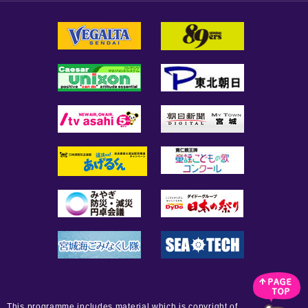
This programme includes material which is copyright of