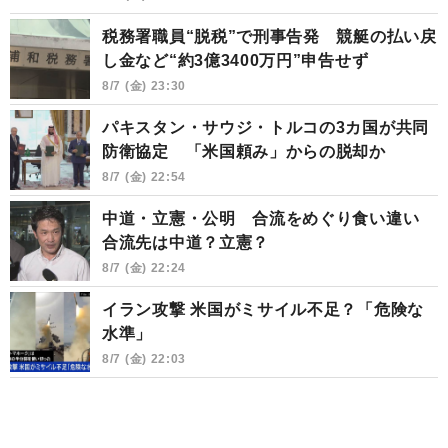
税務署職員“脱税”で刑事告発 競艇の払い戻
し金など“約3億3400万円”申告せず
8/7 (金) 23:30
パキスタン・サウジ・トルコの3カ国が共同
防衛協定 「米国頼み」からの脱却か
8/7 (金) 22:54
中道・立憲・公明 合流をめぐり食い違い
合流先は中道？立憲？
8/7 (金) 22:24
イラン攻撃 米国がミサイル不足？「危険な
水準」
8/7 (金) 22:03