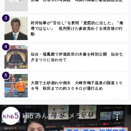
村井知事が”舌出し”を釈明「意図的に出した」「侮
辱ではない」 批判受けた参政党めぐる発言後の行
動
仙台・瑞鳳殿で伊達政宗の木像を特別公開 仙台七
夕まつりに合わせて
大雨で土砂崩れや倒木 大崎市鳴子温泉の国道１０
８号 秋田までの約３０キロが通行止め