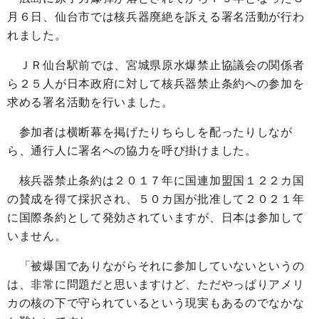
月６日、仙台市では核兵器廃絶を訴える署名活動が行わ
れました。
ＪＲ仙台駅前では、宮城県原水爆禁止協議会の関係者
ら２５人が日本政府に対して核兵器禁止条約への参加を
求める署名活動を行いました。
参加者は横断幕を掲げたりちらしを配ったりしなが
ら、通行人に署名への協力を呼び掛けました。
核兵器禁止条約は２０１７年に国連加盟国１２２カ国
の賛成を得て採択され、５０カ国が批准して２０２１年
に国際条約として発効されていますが、日本は参加して
いません。
「被爆国でありながらそれに参加していないというの
は、非常に問題だと思いますけど、ただやっぱりアメリ
カの核の下で守られているという現実もあるのでなかな