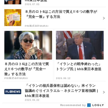
hb東日本放送
2026.07.03
８月のロト6はこの方法で買え!!６つの数字が
『完全一致』する方法
PR(株式会社MURA)
８月のロト6はこの方法で買
「イランとの戦争終わった」
え!!６つの数字が『完全一
トランプ氏 | khb東日本放送
致』する方法
PR(株式会社MURA)
2026.06.12
「イランの核兵器保有は認めない」米イラン
協議めぐりイスラエル・ネタニヤフ首相強調 |
khb東日本放送
2026.06.22
Recommended by