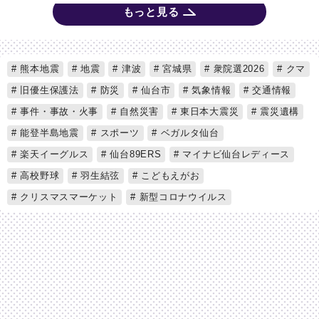
もっと見る
熊本地震
地震
津波
宮城県
衆院選2026
クマ
旧優生保護法
防災
仙台市
気象情報
交通情報
事件・事故・火事
自然災害
東日本大震災
震災遺構
能登半島地震
スポーツ
ベガルタ仙台
楽天イーグルス
仙台89ERS
マイナビ仙台レディース
高校野球
羽生結弦
こどもえがお
クリスマスマーケット
新型コロナウイルス