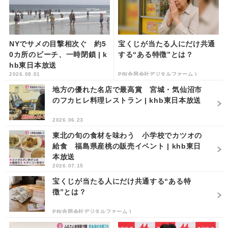
NYでサメの目撃相次ぐ 約5
宝くじが当たる人にだけ共通
0カ所のビーチ、一時閉鎖 | k
する“ある特徴”とは？
hb東日本放送
2026.08.01
PR(合同会社デジタルファーム )
地方の優れた名店で最高賞 宮城・気仙沼市
のフカヒレ料理レストラン | khb東日本放送
2026.06.23
東北の旬の食材を味わう 小学校でカツオの
給食 福島県産桃の販売イベント | khb東日
本放送
2026.07.15
宝くじが当たる人にだけ共通する“ある特
徴”とは？
PR(合同会社デジタルファーム )