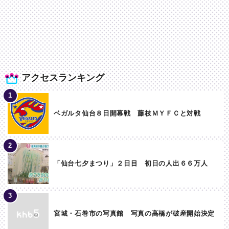
アクセスランキング
ベガルタ仙台８日開幕戦 藤枝ＭＹＦＣと対戦
「仙台七夕まつり」２日目 初日の人出６６万人
宮城・石巻市の写真館 写真の高橋が破産開始決定