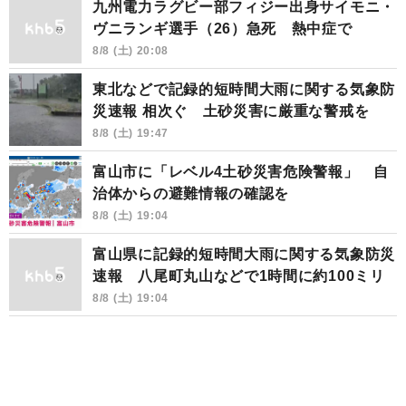
九州電力ラグビー部フィジー出身サイモニ・
ヴニランギ選手（26）急死 熱中症で
8/8 (土) 20:08
東北などで記録的短時間大雨に関する気象防
災速報 相次ぐ 土砂災害に厳重な警戒を
8/8 (土) 19:47
富山市に「レベル4土砂災害危険警報」 自
治体からの避難情報の確認を
8/8 (土) 19:04
富山県に記録的短時間大雨に関する気象防災
速報 八尾町丸山などで1時間に約100ミリ
8/8 (土) 19:04