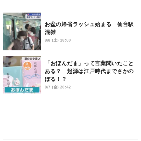
お盆の帰省ラッシュ始まる 仙台駅
混雑
8/8 (土) 18:00
「おぼんだま」って言葉聞いたこと
ある？ 起源は江戸時代までさかの
ぼる！？
8/7 (金) 20:42