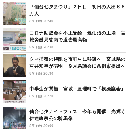
「仙台七夕まつり」２日目 初日の人出６６
万人
8/7 (金) 20:40
コロナ助成金を不正受給 気仙沼の工場 宮
城労働局管内で過去最高額
8/7 (金) 20:30
クマ捕獲の権限を市町村に移譲へ 宮城県の
村井知事が表明 ９月県議会に条例案提出へ
8/7 (金) 20:30
中学生が質疑 宮城・亘理町で「模擬議会」
8/7 (金) 20:20
仙台七夕ナイトフェス 今年も開催 光輝く
伊達政宗公の騎馬像
8/7 (金) 20:00