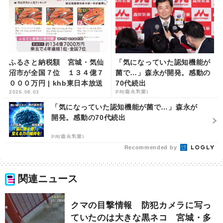
ふるさと納税額 宮城・気仙
「気になっていた認知機能が
沼市が全国７位 １３４億７
菌で…」森永が開発。感動の
０００万円 | khb東日本放送
70代続出
2026.08.03
PR(森永乳業)
「気になっていた認知機能が菌で…」森永が
開発。感動の70代続出
PR(森永乳業)
Recommended by
関連ニュース
クマの目撃情報 防犯カメラに写っ
ていたのは大きな黒ネコ 宮城・多