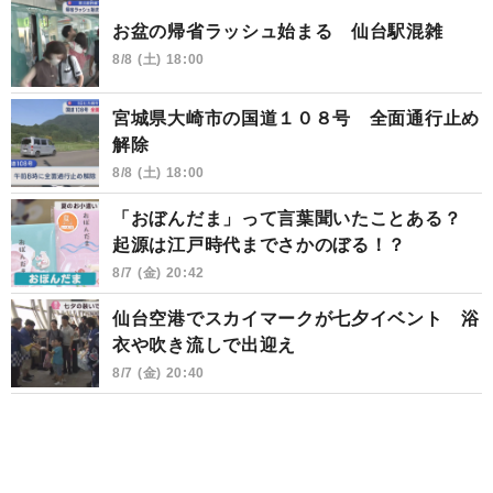
お盆の帰省ラッシュ始まる 仙台駅混雑
8/8 (土) 18:00
宮城県大崎市の国道１０８号 全面通行止め
解除
8/8 (土) 18:00
「おぼんだま」って言葉聞いたことある？
起源は江戸時代までさかのぼる！？
8/7 (金) 20:42
仙台空港でスカイマークが七夕イベント 浴
衣や吹き流しで出迎え
8/7 (金) 20:40