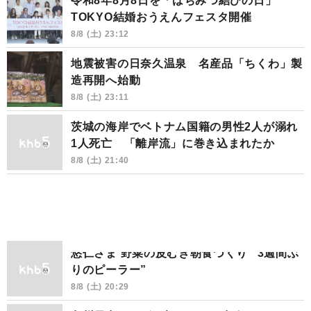
令和8年8月8日を「はちみつ結びの日」
TOKYO結婚おうえんフェスタ開催
8/8 (土) 23:12
地震被害の日奈久温泉 名産品「ちくわ」製
造再開へ始動
8/8 (土) 23:11
茨城の海岸でベトナム国籍の男性2人が溺れ
1人死亡 「離岸流」に巻き込まれたか
8/8 (土) 21:40
悠仁さま 野菜の皮むき朝食づくり “3週間ぶ
りのピーラー”
8/8 (土) 20:29