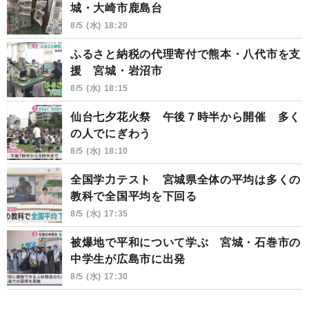
城・大崎市鹿島台
8/5 (水) 18:20
ふるさと納税の代理寄付で熊本・八代市を支
援 宮城・岩沼市
8/5 (水) 18:15
仙台七夕花火祭 午後７時半から開催 多く
の人でにぎわう
8/5 (水) 18:10
全国学力テスト 宮城県全体の平均は多くの
教科で全国平均を下回る
8/5 (水) 17:35
被爆地で平和について学ぶ 宮城・石巻市の
中学生が広島市に出発
8/5 (水) 17:30