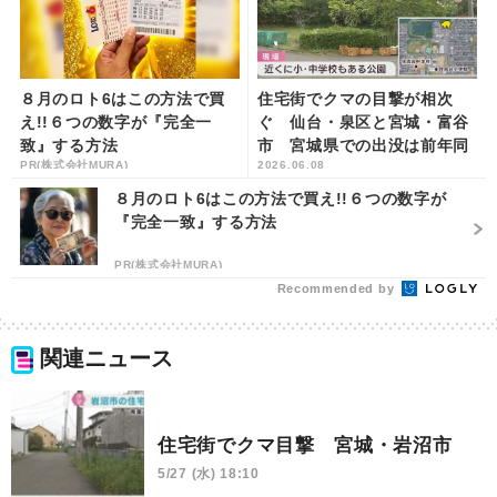
８月のロト6はこの方法で買
住宅街でクマの目撃が相次
え!!６つの数字が『完全一
ぐ 仙台・泉区と宮城・富谷
致』する方法
市 宮城県での出没は前年同
PR(株式会社MURA)
2026.06.08
時期の３倍超 | khb東日本放
送
８月のロト6はこの方法で買え!!６つの数字が
『完全一致』する方法
PR(株式会社MURA)
Recommended by
関連ニュース
住宅街でクマ目撃 宮城・岩沼市
5/27 (水) 18:10