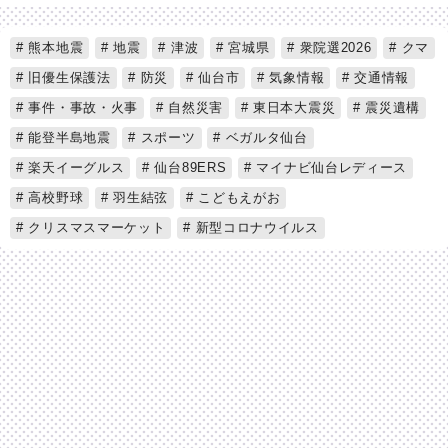
熊本地震
地震
津波
宮城県
衆院選2026
クマ
旧優生保護法
防災
仙台市
気象情報
交通情報
事件・事故・火事
自然災害
東日本大震災
震災遺構
能登半島地震
スポーツ
ベガルタ仙台
楽天イーグルス
仙台89ERS
マイナビ仙台レディース
高校野球
羽生結弦
こどもえがお
クリスマスマーケット
新型コロナウイルス