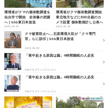
環境省がクマの個体数調査を
環境省がクマ個体数調査開始
仙台市で開始 全体像の把握
東北地方などに800台超のカ
へ | khb東日本放送
メラ設置 個体数推計し公表へ
2026.06.30
2026.06.30
| khb東日本放送
クマ被害防止へ…石原環境大臣が「クマ専門
官」らに訓示 | khb東日本放送
2026.06.09
「夜中起きる原因は脳」4時間睡眠の人必見
PR(ビタブリッドジャパン)
「夜中起きる原因は脳」4時間睡眠の人必見
PR(ビタブリッドジャパン)