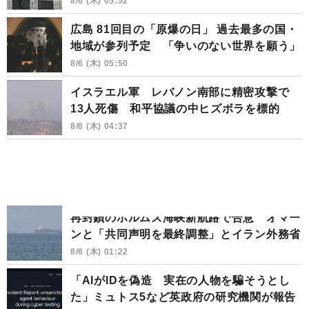
8/6 (木) 05:52
広島 81回目の「原爆の日」 過去最多の国・
地域が参列予定 「争いのない世界を願う」
8/6 (木) 05:50
イスラエル軍 レバノン南部に精密攻撃で
13人死傷 和平協議の中ヒズボラを標的
8/6 (木) 04:37
再封鎖のホルムズ海峡新航路で合意 オマー
ンと「共同声明を最終調整」とイラン外務省
8/6 (木) 01:22
「AIがIDを偽造 実在の人物を騙そうとし
た」ミュトス5など英政府の研究機関が報告