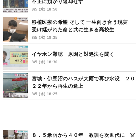
不正に預かり返却せず
8/5 (水) 18:50
移植医療の希望 そして 一生向き合う現実
受け継がれた命と共に生きる高校生
8/5 (水) 18:35
イヤホン難聴 原因と対処法を聞く
8/5 (水) 18:30
宮城・伊豆沼のハスが大雨で再び水没 ２０
２２年から再生の途上
8/5 (水) 18:25
８．５豪雨から４０年 教訓を次世代に 宮