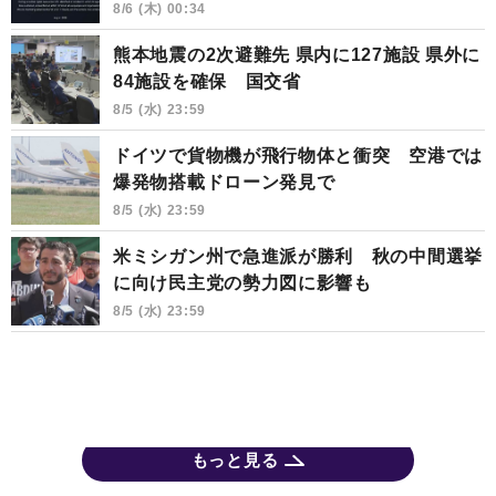
8/6 (木) 00:34
熊本地震の2次避難先 県内に127施設 県外に
84施設を確保 国交省
8/5 (水) 23:59
ドイツで貨物機が飛行物体と衝突 空港では
爆発物搭載ドローン発見で
8/5 (水) 23:59
米ミシガン州で急進派が勝利 秋の中間選挙
に向け民主党の勢力図に影響も
8/5 (水) 23:59
もっと見る