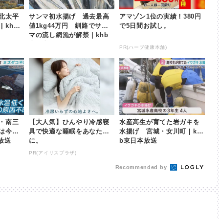
北太平
サンマ初水揚げ 過去最高
アマゾン1位の実績！380円
 khb
値1kg44万円 釧路でサン
で5日間お試し。
マの流し網漁が解禁 | khb
東日本放送
PR(ハーブ健康本舗)
・南三
【大人気】ひんやり冷感寝
水産高生が育てた岩ガキを
は今後
具で快適な睡眠をあなた
水揚げ 宮城・女川町 | kh
本放送
に。
b東日本放送
PR(アイリスプラザ)
Recommended by