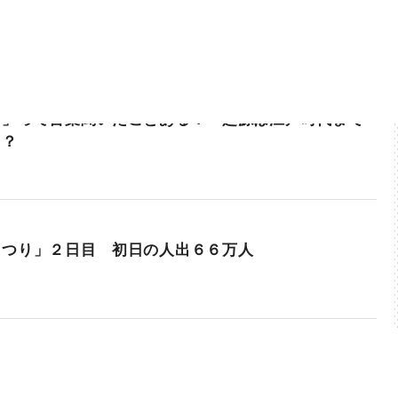
ま」って言葉聞いたことある？ 起源は江戸時代まで
！？
まつり」２日目 初日の人出６６万人