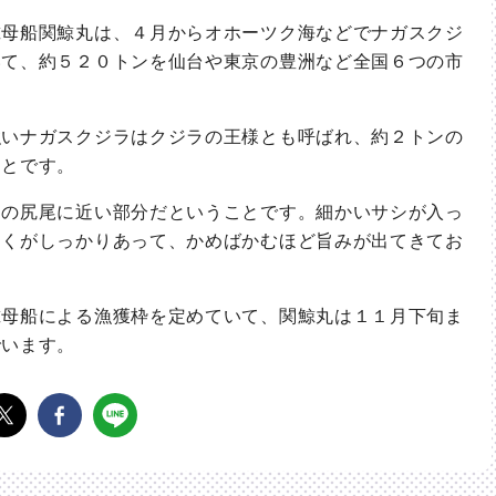
母船関鯨丸は、４月からオホーツク海などでナガスクジ
いて、約５２０トンを仙台や東京の豊洲など全国６つの市
いナガスクジラはクジラの王様とも呼ばれ、約２トンの
ことです。
の尻尾に近い部分だということです。細かいサシが入っ
こくがしっかりあって、かめばかむほど旨みが出てきてお
母船による漁獲枠を定めていて、関鯨丸は１１月下旬ま
でいます。