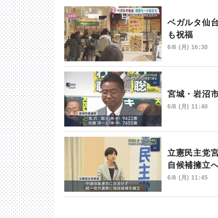
ベガルタ仙
も祝福
6/8 (月) 16:30
宮城・岩沼
6/8 (月) 11:40
立憲民主党
自候補擁立
6/8 (月) 11:45