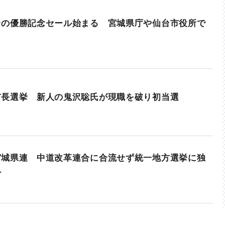
台の優勝記念セール始まる 宮城県庁や仙台市役所で
市長選挙 新人の鬼沢聡氏が現職を破り初当選
宮城県連 中道改革連合に合流せず統一地方選挙に独
へ