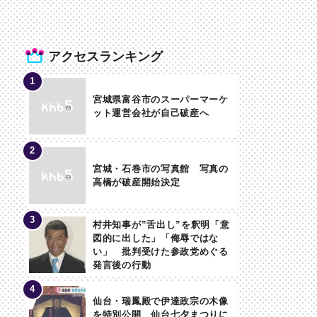
アクセスランキング
宮城県富谷市のスーパーマーケ
ット運営会社が自己破産へ
宮城・石巻市の写真館 写真の
高橋が破産開始決定
村井知事が”舌出し”を釈明「意
図的に出した」「侮辱ではな
い」 批判受けた参政党めぐる
発言後の行動
仙台・瑞鳳殿で伊達政宗の木像
を特別公開 仙台七夕まつりに