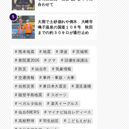
合わせて
大雨で土砂崩れや倒木 大崎市
鳴子温泉の国道１０８号 秋田
までの約３０キロが通行止め
熊本地震
地震
津波
宮城県
衆院選2026
クマ
旧優生保護法
防災
仙台市
気象情報
交通情報
事件・事故・火事
自然災害
東日本大震災
震災遺構
能登半島地震
スポーツ
ベガルタ仙台
楽天イーグルス
仙台89ERS
マイナビ仙台レディース
高校野球
羽生結弦
こどもえがお