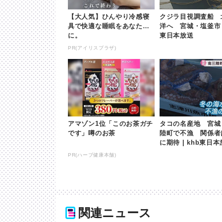
【大人気】ひんやり冷感寝
クジラ目視調査船 
具で快適な睡眠をあなた
洋へ 宮城・塩釜市 |
に。
東日本放送
PR(アイリスプラザ)
アマゾン1位「このお茶ガチ
タコの名産地 宮城
です」噂のお茶
陸町で不漁 関係者
に期待 | khb東日
PR(ハーブ健康本舗)
関連ニュース